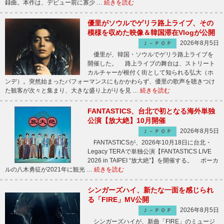
録曲。本作は、デビュー前に寡少 …
続きを読む
優里がソウルでゲリラ路上ライブ、その
模様を収めた映像＆韓国滞在Vlogが公開
2026年8月5日
Ｊ－ＰＯＰ
優里が、韓国・ソウルでゲリラ路上ライブを
開催した。 路上ライブの舞台は、ストリート
カルチャーが根付く街として知られる弘大（ホ
ンデ）。突然始まったパフォーマンスにもかかわらず、優里の歌声を聴きつけ
た観客が次々と集まり、大きな盛り上がりを見 …
続きを読む
FANTASTICS、台北で初となる海外単独
公演【放大絶】10月開催
2026年8月5日
Ｊ－ＰＯＰ
FANTASTICSが、2026年10月18日に台北・
Legacy TERAで単独公演【FANTASTICS LIVE
2026 in TAIPEI “放大絶”】を開催する。 ボーカ
ルの八木勇征が2021年に観光 …
続きを読む
シンガーズハイ、新たな一面を感じられ
る「FIRE」MV公開
2026年8月5日
Ｊ－ＰＯＰ
シンガーズハイが、新曲「FIRE」のミュージ