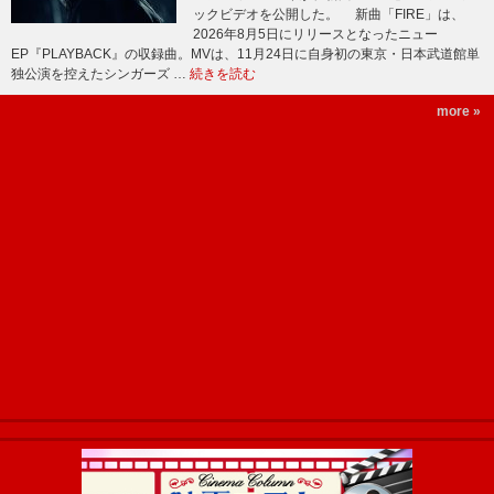
ックビデオを公開した。 新曲「FIRE」は、
2026年8月5日にリリースとなったニュー
EP『PLAYBACK』の収録曲。MVは、11月24日に自身初の東京・日本武道館単
独公演を控えたシンガーズ …
続きを読む
more »