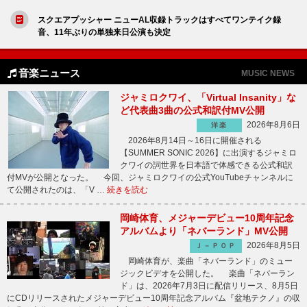
スクエアプッシャー ニューAL収録トラックはすべてワンテイク録
音、11年ぶりの単独来日公演も決定
音楽ニュース
MUSIC NEWS
ジャミロクワイ、「Virtual Insanity」な
ど代表曲3曲の公式和訳付MV公開
2026年8月6日
洋楽
2026年8月14日～16日に開催される
【SUMMER SONIC 2026】に出演するジャミロ
クワイの詞世界を日本語で体感できる公式和訳
付MVが公開となった。 今回、ジャミロクワイの公式YouTubeチャンネルに
て公開されたのは、「V …
続きを読む
岡崎体育、メジャーデビュー10周年記念
アルバムより「ネバーランド」MV公開
2026年8月5日
Ｊ－ＰＯＰ
岡崎体育が、楽曲「ネバーランド」のミュー
ジックビデオを公開した。 楽曲「ネバーラン
ド」は、2026年7月3日に配信リリース、8月5日
にCDリリースされたメジャーデビュー10周年記念アルバム『盆地テクノ』の収