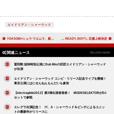
エイドリアン・シャーウッド
YOASOBI×シュウ ウエムラ、新ムービー＆ビジュアル公開
ヤングブラッド、映画『YUNGBLUD. ARE YOU READY, BOY?』応援上映決定
関連ニュース
RELATED NEWS
冨田勲 追悼特別公演にDub Mixの巨匠エイドリアン・シャーウッド
が出演
エイドリアン・シャーウッド コンピ・リリース記念ライブを開催！
東京公演にはにせんねんもんだいも参加
【electraglide2013】第3弾出演者発表！ MODESELEKTORがDJ
セットで参戦
エレグラ出演記念！ !!!、A・シャーウッド＆ピンチによるユニッ
トの最新作がリリースに