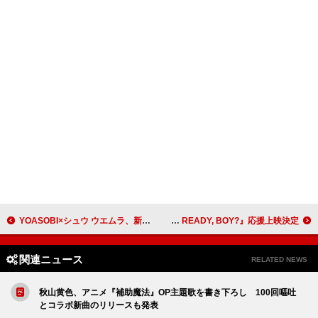
YOASOBI×シュウ ウエムラ、新ムービー＆ビジュアル公開
ヤングブラッド、映画『YUNGBLUD. ARE YOU READY, BOY?』応援上映決定
関連ニュース
RELATED NEWS
秋山黄色、アニメ『補助魔法』OP主題歌を書き下ろし 100回嘔吐
とコラボ新曲のリリースも発表