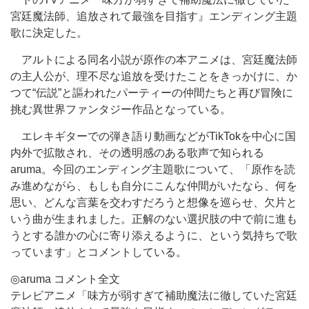
宮廷魔法師、追放されて最強を目指す』エンディング主題
歌に決定した。
アルトによる同名小説が原作の本アニメは、宮廷魔法師
の主人公が、理不尽な追放を受けたことをきっかけに、か
つて“伝説”と謳われたパーティーの仲間たちと再び冒険に
挑む異世界ファンタジー作品となっている。
エレキギターでの弾き語り動画などがTikTokを中心に国
内外で拡散され、その透明感のある歌声で知られる
aruma。今回のエンディング主題歌について、「原作を読
み進めながら、もしも自分にこんな仲間がいたなら、何を
思い、どんな言葉を交わすだろうと想像を巡らせ、欠片と
いう曲が生まれました。正解のない選択肢の中で前に進も
うとする誰かの心に寄り添えるように、という気持ちで歌
っています」とコメントしている。
◎aruma コメント全文
テレビアニメ「味方が弱すぎて補助魔法に徹していた宮廷