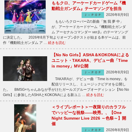
ももクロ、アーケードカードゲーム『機
動戦士ガンダム』テーマソングを担当
2026年8月9日
Ｊ－ＰＯＰ
ももいろクローバーZの新曲「無 我 夢 中」
が、アーケードカードゲーム『機動戦士ガンダ
ム アーセナルコマンダー ver.β』のテーマソング
に決定した。 2026年8月下旬よりオープンβテストが始まる本ゲームは、前
作『機動戦士ガンダム ア …
続きを読む
【No No Girls】ASHA＆KOKONAによる
ユニット・TAKARA、デビュー曲「Time
is money」MV公開
2026年8月9日
Ｊ－ＰＯＰ
TAKARAが、デビュー曲「Time is money」を
配信リリースし、ミュージックビデオを公開し
た。 BMSG×ちゃんみなが手がけたガールズグループオーディション【No No
Girls】に参加したASHAとKOKONAによる新ユニ …
続きを読む
＜ライブレポート＞一夜限りのカラフル
でハッピーな祝祭――映秀。、【One
Night Summer Live 2026 ～色祭～】開
催
2026年8月9日
Ｊ－ＰＯＰ