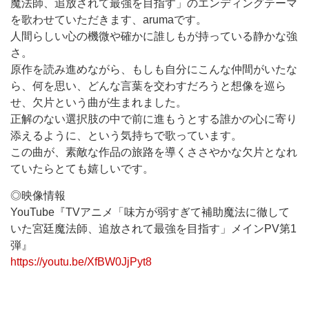
魔法師、追放されて最強を目指す」のエンディングテーマ
を歌わせていただきます、arumaです。
人間らしい心の機微や確かに誰しもが持っている静かな強
さ。
原作を読み進めながら、もしも自分にこんな仲間がいたな
ら、何を思い、どんな言葉を交わすだろうと想像を巡ら
せ、欠片という曲が生まれました。
正解のない選択肢の中で前に進もうとする誰かの心に寄り
添えるように、という気持ちで歌っています。
この曲が、素敵な作品の旅路を導くささやかな欠片となれ
ていたらとても嬉しいです。
◎映像情報
YouTube『TVアニメ「味方が弱すぎて補助魔法に徹して
いた宮廷魔法師、追放されて最強を目指す」メインPV第1
弾』
https://youtu.be/XfBW0JjPyt8