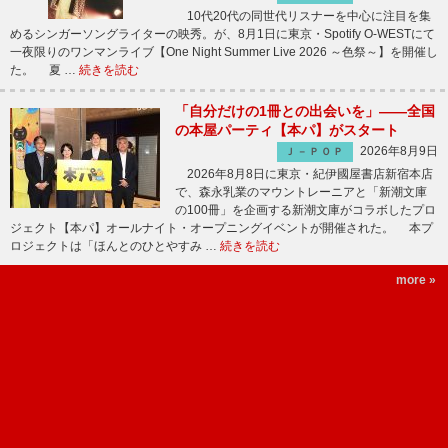
10代20代の同世代リスナーを中心に注目を集
めるシンガーソングライターの映秀。が、8月1日に東京・Spotify O-WESTにて
一夜限りのワンマンライブ【One Night Summer Live 2026 ～色祭～】を開催し
た。 夏 …
続きを読む
「自分だけの1冊との出会いを」――全国
の本屋パーティ【本パ】がスタート
2026年8月9日
Ｊ－ＰＯＰ
2026年8月8日に東京・紀伊國屋書店新宿本店
で、森永乳業のマウントレーニアと「新潮文庫
の100冊」を企画する新潮文庫がコラボしたプロ
ジェクト【本パ】オールナイト・オープニングイベントが開催された。 本プ
ロジェクトは「ほんとのひとやすみ …
続きを読む
more »