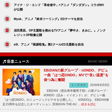
アイナ・ジ・エンド「革命道中」×アニメ『ダンダダン』コラボMV
が公開
Myuk、アニメ『終末ツーリング』EDテーマを担当
須田景凪、OP主題歌を務めるTVアニメ『夢中さ、きみに。』ノンク
レジットOP映像公開
eill、アニメ『桃源暗鬼』第2クールED主題歌を担当
音楽ニュース
MUSIC NEWS
EBiDANの新グループ・iiONDO、デビュ
ー曲「はつ恋ONDO」MVで“良い温度”を
保つ為に奮闘
2026年8月9日
Ｊ－ＰＯＰ
EBiDAN（恵比寿学園男子部）の新グループ・
iiONDO（読み：イイオンド）が、デビュー曲
「はつ恋ONDO」のミュージックビデオを公開した。 iiONDOは、EBiDAN発
足15周年を記念したオーディション【EBiDAN THE AU …
続きを読む