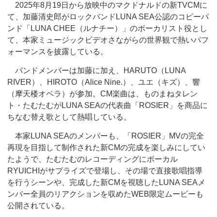
2025年8月19日から放映中のマクドナルドの新TVCMに
て、加藤清史郎がロックバンドLUNA SEA公認のコピーバ
ンド「LUNA CHEE（ルナチー）」のボーカリスト役とし
て、本家ミュージックビデオさながらの世界観で熱いパフ
ォーマンスを披露している。
バンドメンバーは加藤に加え、HARUTO（LUNA
RIVER）、HIROTO（Alice Nine.）、ユエ（キズ）、響
（摩天楼オペラ）が参加。CM楽曲は、ものまねタレン
ト・たむたむがLUNA SEAの代表曲「ROSIER」を商品に
ちなむ替え歌として熱唱している。
本家LUNA SEAのメンバーも、「ROSIER」MVの完全
再現を目指して制作された新CMの完成を楽しみにしてい
たようで、たむたむのレコーディングにボーカル
RYUICHIがサプライズで登場し、その場で直接歌唱指導
を行うシーンや、完成した新CMを視聴したLUNA SEAメ
ンバー全員のリアクションを収めたWEB限定ムービーも
公開されている。