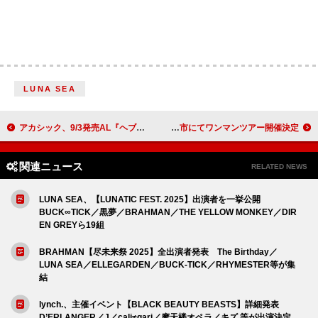
LUNA SEA
アカシック、9/3発売AL『ヘブン』より「夕方」先行配信
ねぐせ。、11月九州3都市にてワンマンツアー開催決定
関連ニュース
RELATED NEWS
LUNA SEA、【LUNATIC FEST. 2025】出演者を一挙公開
BUCK∞TICK／黒夢／BRAHMAN／THE YELLOW MONKEY／DIR
EN GREYら19組
BRAHMAN【尽未来祭 2025】全出演者発表 The Birthday／
LUNA SEA／ELLEGARDEN／BUCK-TICK／RHYMESTER等が集
結
lynch.、主催イベント【BLACK BEAUTY BEASTS】詳細発表
D’ERLANGER／J／cali≠gari／摩天楼オペラ／キズ 等が出演決定