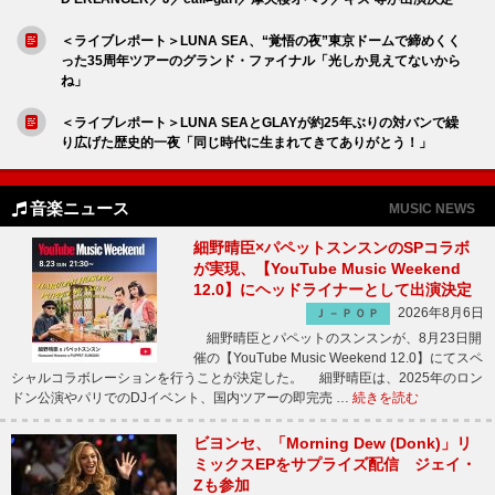
＜ライブレポート＞LUNA SEA、“覚悟の夜”東京ドームで締めくく
った35周年ツアーのグランド・ファイナル「光しか見えてないから
ね」
＜ライブレポート＞LUNA SEAとGLAYが約25年ぶりの対バンで繰
り広げた歴史的一夜「同じ時代に生まれてきてありがとう！」
音楽ニュース
MUSIC NEWS
細野晴臣×パペットスンスンのSPコラボ
が実現、【YouTube Music Weekend
12.0】にヘッドライナーとして出演決定
2026年8月6日
Ｊ－ＰＯＰ
細野晴臣とパペットのスンスンが、8月23日開
催の【YouTube Music Weekend 12.0】にてスペ
シャルコラボレーションを行うことが決定した。 細野晴臣は、2025年のロン
ドン公演やパリでのDJイベント、国内ツアーの即完売 …
続きを読む
ビヨンセ、「Morning Dew (Donk)」リ
ミックスEPをサプライズ配信 ジェイ・
Zも参加