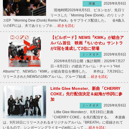
2026年8月6日
洋楽
現地時間2026年8月5日、ビヨンセが、先日リ
リースした「Morning Dew (Donk)」のリミック
スEP『Morning Dew (Donk) Remix Pack』をサプライズ配信した。 全4曲入
りのEPには、夫でありヒップホ …
続きを読む
【ビルボード】NEWS『KMK』が総合ア
ルバム首位 映画『ちいかわ』サントラ
が2冠を達成して2位に登場
2026年8月6日
Ｊ－ＰＯＰ
2026年8月5日公開（集計期間：2026年7月27
日～8月2日）の総合アルバム・チャート“Hot
Albums”で、NEWSの『KMK』が総合首位を獲得した。 本作は、7月29日に
リリースされたNEWSの16thアルバム。グループ結成 …
続きを読む
Little Glee Monster、新曲「CHERRY
COKE」先行配信決定＆結海が作詞に参
加
2026年8月6日
Ｊ－ＰＯＰ
Little Glee Monsterが、8月19日に新曲
「CHERRY COKE」を先行配信する。 本楽曲
は、9月16日にリリースされるオリジナルアルバム『BREATH』に収録されて
いるもので、シンガーソングライターのeillによって …
続きを読む