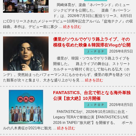
岡崎体育が、楽曲「ネバーランド」のミュー
ジックビデオを公開した。 楽曲「ネバーラン
ド」は、2026年7月3日に配信リリース、8月5日
にCDリリースされたメジャーデビュー10周年記念アルバム『盆地テクノ』の収
録曲。本作は、デビュー前に寡少 …
続きを読む
優里がソウルでゲリラ路上ライブ、その
模様を収めた映像＆韓国滞在Vlogが公開
2026年8月5日
Ｊ－ＰＯＰ
優里が、韓国・ソウルでゲリラ路上ライブを
開催した。 路上ライブの舞台は、ストリート
カルチャーが根付く街として知られる弘大（ホ
ンデ）。突然始まったパフォーマンスにもかかわらず、優里の歌声を聴きつけ
た観客が次々と集まり、大きな盛り上がりを見 …
続きを読む
FANTASTICS、台北で初となる海外単独
公演【放大絶】10月開催
2026年8月5日
Ｊ－ＰＯＰ
FANTASTICSが、2026年10月18日に台北・
Legacy TERAで単独公演【FANTASTICS LIVE
2026 in TAIPEI “放大絶”】を開催する。 ボーカ
ルの八木勇征が2021年に観光 …
続きを読む