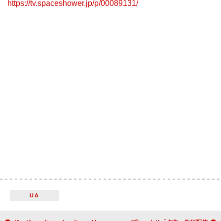
https://tv.spaceshower.jp/p/00089131/
UA