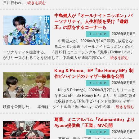
日に行われ …
続きを読む
中島健人が『オールナイトニッポン』パ
ーソナリティ、人生相談を受け『遊戯
王』の話をするコーナーも
2026年8月8日
Ｊ－ＰＯＰ
中島健人が、2026年8月14日深夜に放送とな
るニッポン放送『オールナイトニッポン』のパ
ーソナリティを担当する。 8月19日にニューシングル『鬼事 / Fiction Love』
がリリースされることを記念して、中島健人が通称“1部”のパ …
続きを読む
King & Prince、EP『So Honey EP』制
作ビハインドのティザー映像を公開
2026年8月8日
Ｊ－ＰＯＰ
King & Princeが、2026年9月2日にリリースと
なる1st EP『So Honey EP』より、初回限定盤B
に収録されるEP制作ビハインド映像のティザー
映像を公開した。 本作は、タイトル曲「So Honey」の中の印 …
続きを読む
葛葉、ミニアルバム『Adamantite』より
Ayase提供曲「王道」MV公開
2026年8月8日
Ｊ－ＰＯＰ