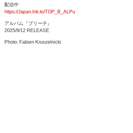
配信中
https://Japan.lnk.to/TOP_B_ALPu
アルバム『ブリーチ』
2025/9/12 RELEASE
Photo: Fabien Kruszelnicki