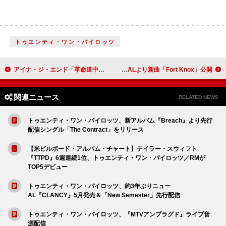
トゥエンティ・ワン・パイロッツ
アイナ・ジ・エンド「革命道中」×アニメ『ダンダダン』コラボMVが公開
シグリッド、偶然の別れを題材にしたニューALより新曲「Fort Knox」公開
関連ニュース
RELATED NEWS
トゥエンティ・ワン・パイロッツ、新アルバム『Breach』より先行
配信シングル「The Contract」をリリース
【米ビルボード・アルバム・チャート】テイラー・スウィフト
『TTPD』6週連続1位、トゥエンティ・ワン・パイロッツ／RMが
TOP5デビュー
トゥエンティ・ワン・パイロッツ、約3年ぶりニュー
AL『CLANCY』5月発売＆「New Semester」先行配信
トゥエンティ・ワン・パイロッツ、『MTVアンプラグド』ライブ音
源配信