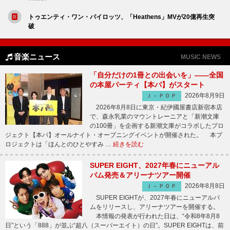
トゥエンティ・ワン・パイロッツ、「Heathens」MVが20億再生突
破
音楽ニュース
MUSIC NEWS
「自分だけの1冊との出会いを」――全国
の本屋パーティ【本パ】がスタート
2026年8月9日
Ｊ－ＰＯＰ
2026年8月8日に東京・紀伊國屋書店新宿本店
で、森永乳業のマウントレーニアと「新潮文庫
の100冊」を企画する新潮文庫がコラボしたプロ
ジェクト【本パ】オールナイト・オープニングイベントが開催された。 本プ
ロジェクトは「ほんとのひとやすみ …
続きを読む
SUPER EIGHT、2027年春にニューアル
バム発売＆アリーナツアー開催
2026年8月8日
Ｊ－ＰＯＰ
SUPER EIGHTが、2027年春にニューアルバ
ムをリリースし、アリーナツアーを開催する。
本情報の発表が行われた日は、“令和8年8月8
日”という「888」が並ぶ“超八（スーパーエイト）の日”。SUPER EIGHTは、前