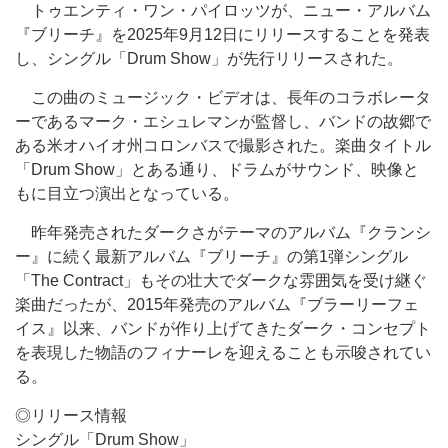
トゥエンティ・ワン・パイロッツが、ニュー・アルバム
『ブリーチ』を2025年9月12日にリリースすることを発表
し、シングル「Drum Show」が先行リリースされた。
この曲のミュージック・ビデオは、長年のコラボレータ
ーであるマーク・エシュレマンが監督し、バンドの故郷で
ある米オハイオ州コロンバスで撮影された。楽曲タイトル
「Drum Show」とある通り、ドラムがサウンド、映像と
もに目立つ演出となっている。
昨年発売されたダークさがテーマのアルバム『クランシ
ー』に続く最新アルバム『ブリーチ』の第1弾シングル
「The Contract」もその壮大でダークな雰囲気を受け継ぐ
楽曲だったが、2015年発売のアルバム『ブラーリーフェ
イス』以来、バンドが作り上げてきたダーク・コンセプト
を表現した物語のフィナーレを迎えることも示唆されてい
る。
◎リリース情報
シングル「Drum Show」