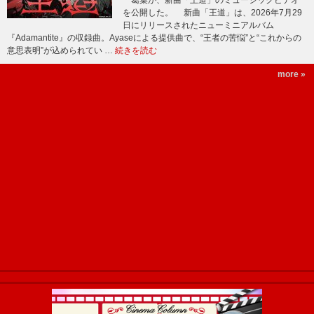
葛葉が、新曲「王道」のミュージックビデオ
を公開した。 新曲「王道」は、2026年7月29
日にリリースされたニューミニアルバム
『Adamantite』の収録曲。Ayaseによる提供曲で、“王者の苦悩”と“これからの
意思表明”が込められてい …
続きを読む
more »