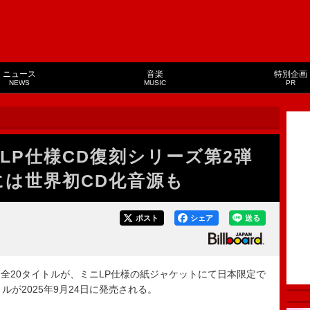
ニュース
音楽
特別企画
NEWS
MUSIC
PR
LP仕様CD復刻シリーズ第2弾
ラには世界初CD化音源も
ポスト
シェア
送る
20タイトルが、ミニLP仕様の紙ジャケットにて日本限定で
ルが2025年9月24日に発売される。