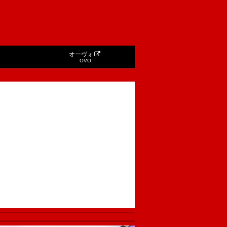
オーヴォ
OVO