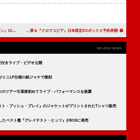
More」公開
タイラー・ザ・クリエイター、「DARLING, I」MV解禁＆『クロマコピア』日本限定DXボックス予約再開
RELATED NEWS
和訳付きライブ・ビデオ公開
がミニLP仕様の紙ジャケで復刻
スのツアー引退後初めてライブ・パフォーマンスを披露
スト・プッシュ・プレイ』のジャケットがプリントされたTシャツ販売
したベスト盤『グレイテスト・ヒッツ』が8/18に発売