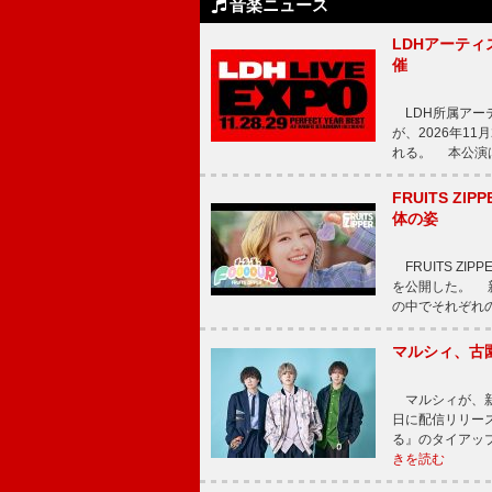
音楽ニュース
LDHアーティス
催
LDH所属アーティス
が、2026年1
れる。 本公演は
FRUITS ZI
体の姿
FRUITS ZI
を公開した。 新曲
の中でそれぞれ
マルシィ、古
マルシィが、新
日に配信リリー
る』のタイアッ
きを読む