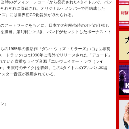
けて当時のゲフィン・レコードから発売された4タイトルで、バン
がそれぞれに収録され、オリジナル・メンバーで再結成した
ーズ』には世界初CD化音源が収められる。
のアートワークをもとに、日本での初発売時のオビの仕様も
を担当。第1弾につづき、バンドがセレクトしたボーナス・ト
の1985年の復活作『ダン・ウィズ・ミラーズ』には世界初
ス・トラックには1990年に海外でリリースされた「デュード」
されていた貴重なライブ音源「エレヴェイター・ラヴ（ライ
Concert』出演時のテイク)を収録。この4タイトルのアルバム本編
リマスター音源が採用されている。
ョン』