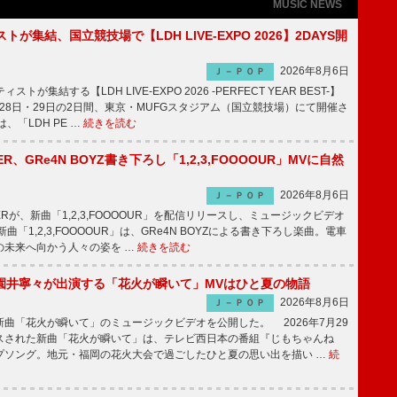
MUSIC NEWS
トが集結、国立競技場で【LDH LIVE-EXPO 2026】2DAYS開
2026年8月6日
Ｊ－ＰＯＰ
トが集結する【LDH LIVE-EXPO 2026 -PERFECT YEAR BEST-】
1月28日・29日の2日間、東京・MUFGスタジアム（国立競技場）にて開催さ
、「LDH PE …
続きを読む
PPER、GRe4N BOYZ書き下ろし「1,2,3,FOOOOUR」MVに自然
2026年8月6日
Ｊ－ＰＯＰ
PPERが、新曲「1,2,3,FOOOOUR」を配信リリースし、ミュージックビデオ
「1,2,3,FOOOOUR」は、GRe4N BOYZによる書き下ろし楽曲。電車
の未来へ向かう人々の姿を …
続きを読む
園井寧々が出演する「花火が瞬いて」MVはひと夏の物語
2026年8月6日
Ｊ－ＰＯＰ
曲「花火が瞬いて」のミュージックビデオを公開した。 2026年7月29
スされた新曲「花火が瞬いて」は、テレビ西日本の番組『じもちゃんね
プソング。地元・福岡の花火大会で過ごしたひと夏の思い出を描い …
続