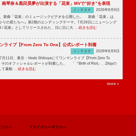
ake、南琴奈＆黒田昊夢が出演する「花束」MVで“好き”を表現
2026年8月6日
Ｊ－ＰＯＰ
keが、新曲「花束」のミュージックビデオを公開した。 新曲「花束」は、
かりの君たちへ』第2期のエンディングテーマ。7月29日にニューシング
LB / 花束』としてリリースされた、日に日に大 …
続きを読む
マンライブ【From Zero To One】公式レポート到着
2026年8月6日
Ｊ－ＰＯＰ
7月11日、東京・Veats Shibuyaにてワンマンライブ【From Zero To
そのオフィシャルレポートが到着した。 「『Birth of Riot』、Zilqyの
して暴動 …
続きを読む
more »