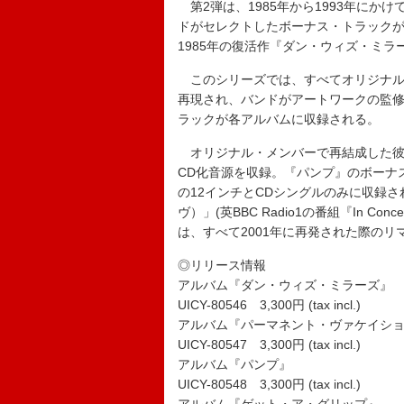
第2弾は、1985年から1993年にか
ドがセレクトしたボーナス・トラック
1985年の復活作『ダン・ウィズ・ミラ
このシリーズでは、すべてオリジナル
再現され、バンドがアートワークの監修
ラックが各アルバムに収録される。
オリジナル・メンバーで再結成した彼ら
CD化音源を収録。『パンプ』のボーナ
の12インチとCDシングルのみに収録
ヴ）」(英BBC Radio1の番組『In 
は、すべて2001年に再発された際の
◎リリース情報
アルバム『ダン・ウィズ・ミラーズ』
UICY-80546 3,300円 (tax incl.)
アルバム『パーマネント・ヴァケイシ
UICY-80547 3,300円 (tax incl.)
アルバム『パンプ』
UICY-80548 3,300円 (tax incl.)