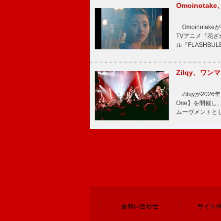
Omoinot
Omoinota
TVアニメ『花ざ
ル『FLASHBU
Zilqy、ワン
Zilqyが2026年
One】を開催し、
ムーヴメントと