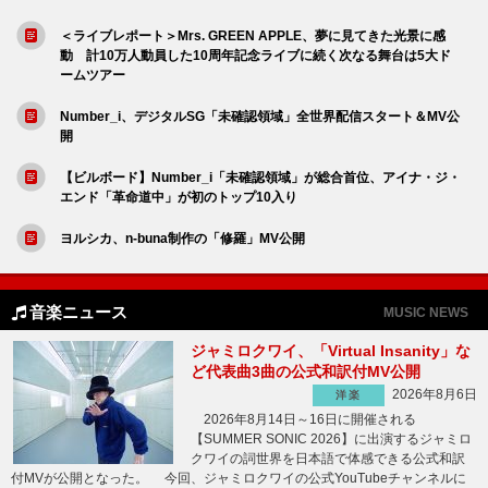
＜ライブレポート＞Mrs. GREEN APPLE、夢に見てきた光景に感
動 計10万人動員した10周年記念ライブに続く次なる舞台は5大ド
ームツアー
Number_i、デジタルSG「未確認領域」全世界配信スタート＆MV公
開
【ビルボード】Number_i「未確認領域」が総合首位、アイナ・ジ・
エンド「革命道中」が初のトップ10入り
ヨルシカ、n-buna制作の「修羅」MV公開
音楽ニュース
MUSIC NEWS
ジャミロクワイ、「Virtual Insanity」な
ど代表曲3曲の公式和訳付MV公開
2026年8月6日
洋楽
2026年8月14日～16日に開催される
【SUMMER SONIC 2026】に出演するジャミロ
クワイの詞世界を日本語で体感できる公式和訳
付MVが公開となった。 今回、ジャミロクワイの公式YouTubeチャンネルに