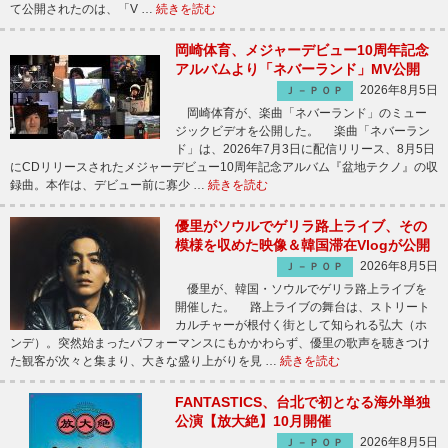
て公開されたのは、「V …
続きを読む
岡崎体育、メジャーデビュー10周年記念
アルバムより「ネバーランド」MV公開
2026年8月5日
Ｊ－ＰＯＰ
岡崎体育が、楽曲「ネバーランド」のミュー
ジックビデオを公開した。 楽曲「ネバーラン
ド」は、2026年7月3日に配信リリース、8月5日
にCDリリースされたメジャーデビュー10周年記念アルバム『盆地テクノ』の収
録曲。本作は、デビュー前に寡少 …
続きを読む
優里がソウルでゲリラ路上ライブ、その
模様を収めた映像＆韓国滞在Vlogが公開
2026年8月5日
Ｊ－ＰＯＰ
優里が、韓国・ソウルでゲリラ路上ライブを
開催した。 路上ライブの舞台は、ストリート
カルチャーが根付く街として知られる弘大（ホ
ンデ）。突然始まったパフォーマンスにもかかわらず、優里の歌声を聴きつけ
た観客が次々と集まり、大きな盛り上がりを見 …
続きを読む
FANTASTICS、台北で初となる海外単独
公演【放大絶】10月開催
2026年8月5日
Ｊ－ＰＯＰ