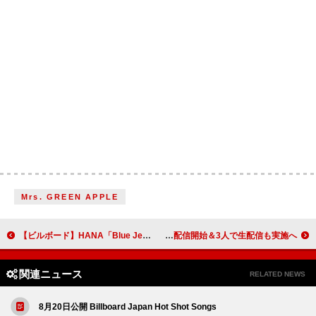
Mrs. GREEN APPLE
【ビルボード】HANA「Blue Jeans」ストリーミング・ソング5連覇 ミセス「夏の影」初登場3位
崎山蒼志×Mega Shinnosuke×紫 今、コラボ曲「人生ゲーム」配信開始＆3人で生配信も実施へ
関連ニュース
RELATED NEWS
8月20日公開 Billboard Japan Hot Shot Songs