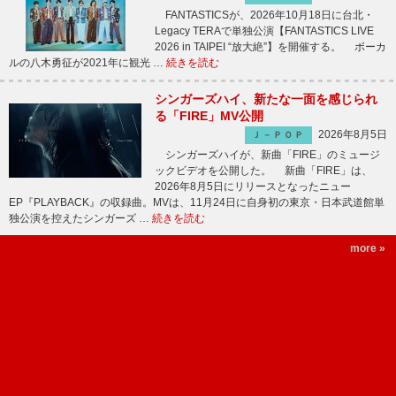
FANTASTICSが、2026年10月18日に台北・
Legacy TERAで単独公演【FANTASTICS LIVE
2026 in TAIPEI “放大絶”】を開催する。 ボーカ
ルの八木勇征が2021年に観光 …
続きを読む
シンガーズハイ、新たな一面を感じられ
る「FIRE」MV公開
2026年8月5日
Ｊ－ＰＯＰ
シンガーズハイが、新曲「FIRE」のミュージ
ックビデオを公開した。 新曲「FIRE」は、
2026年8月5日にリリースとなったニュー
EP『PLAYBACK』の収録曲。MVは、11月24日に自身初の東京・日本武道館単
独公演を控えたシンガーズ …
続きを読む
more »