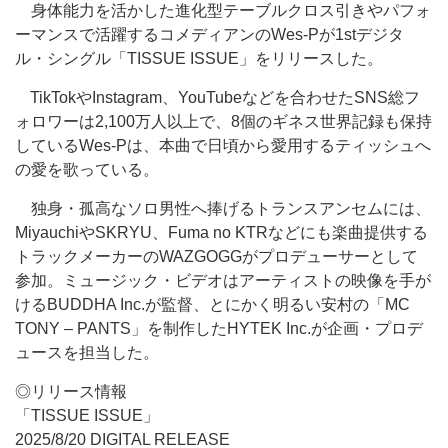
身体能力を活かした進化型テーブルクロス引きやパフォ
ーマンスで活躍するコメディアンのWes-Pが1stデジタ
ル・シングル「TISSUE ISSUE」をリリースした。
TikTokやInstagram、YouTubeなどを合わせたSNS総フ
ォロワーは2,100万人以上で、8個のギネス世界記録も保持
しているWes-Pは、本曲で日頃から愛用するティッシュへ
の愛を歌っている。
独身・孤高なソロ男性へ捧げるトランスアンセムには、
MiyauchiやSKRYU、Fuma no KTRなどにも楽曲提供する
トラックメーカーのWAZGOGGがプロデューサーとして
参加。ミュージック・ビデオはアーティストの映像を手が
けるBUDDHA Inc.が監督、とにかく明るい安村の「MC
TONY – PANTS」を制作したHYTEK Inc.が企画・プロデ
ュースを担当した。
◎リリース情報
「TISSUE ISSUE」
2025/8/20 DIGITAL RELEASE