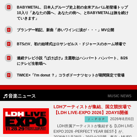
BABYMETAL、日本人グループ史上初の全米アルバム初登場トップ
10入り「あなたの国へ、あなたの街へ、とBABYMETALは旅を続け
ていきます」
ブランデー戦記、新曲「赤いワインに涙が・・・」MV公開
BTSのV、初の始球式はロサンゼルス・ドジャースのホーム球場で
連続テレビ小説『ばけばけ』主題歌はハンバート ハンバート、8/26
にテレビ生歌唱へ
TWICE×「I'm donut ？」コラボドーナツセットが期間限定で登場
音楽ニュース
MUSIC NEWS
LDHアーティストが集結、国立競技場で
【LDH LIVE-EXPO 2026】2DAYS開催
2026年8月6日
Ｊ－ＰＯＰ
LDH所属アーティストが集結する【LDH LIVE-
EXPO 2026 -PERFECT YEAR BEST-】が、