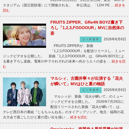
2026年11月28日・29日の2日間、東京・MUFG
スタジアム（国立競技場）にて開催される。 本公演は、「LDH PE …
続きを
読む
FRUITS ZIPPER、GRe4N BOYZ書き下
ろし「1,2,3,FOOOOUR」MVに自然体の
姿
2026年8月6日
Ｊ－ＰＯＰ
FRUITS ZIPPERが、新曲
「1,2,3,FOOOOUR」を配信リリースし、ミュー
ジックビデオを公開した。 新曲「1,2,3,FOOOOUR」は、GRe4N BOYZによ
る書き下ろし楽曲。電車の中でそれぞれの未来へ向かう人々の姿を …
続きを読
む
マルシィ、古園井寧々が出演する「花火
が瞬いて」MVはひと夏の物語
2026年8月6日
Ｊ－ＰＯＰ
マルシィが、新曲「花火が瞬いて」のミュー
ジックビデオを公開した。 2026年7月29日に
配信リリースされた新曲「花火が瞬いて」は、
テレビ西日本の番組『じもちゃんねる』のタイアップソング。地元・福岡の花
火大会で過ごしたひと夏の思い出を描い …
続きを読む