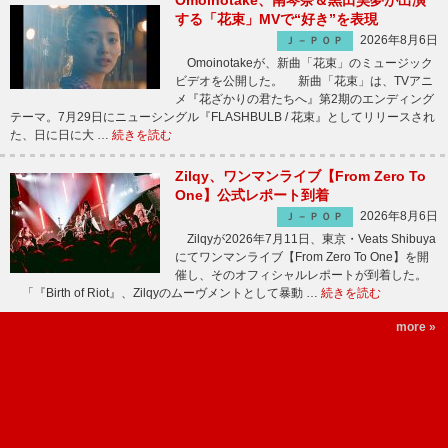
Omoinotake、南琴奈＆黒田昊夢が出演
する「花束」MVで“好き”を表現
2026年8月6日
Ｊ－ＰＯＰ
Omoinotakeが、新曲「花束」のミュージック
ビデオを公開した。 新曲「花束」は、TVアニ
メ『花ざかりの君たちへ』第2期のエンディング
テーマ。7月29日にニューシングル『FLASHBULB / 花束』としてリリースされ
た、日に日に大 …
続きを読む
Zilqy、ワンマンライブ【From Zero To
One】公式レポート到着
2026年8月6日
Ｊ－ＰＯＰ
Zilqyが2026年7月11日、東京・Veats Shibuya
にてワンマンライブ【From Zero To One】を開
催し、そのオフィシャルレポートが到着した。
「『Birth of Riot』、Zilqyのムーヴメントとして暴動 …
続きを読む
more »