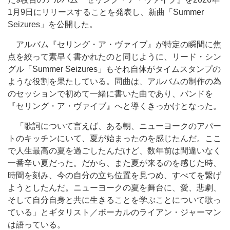
1月9日にリリースすることを発表し、新曲「Summer
Seizures」を公開した。
アルバム『セリング・ア・ヴァイブ』が特定の瞬間に焦
点を絞って素早く書かれたのと同じように、リード・シン
グル「Summer Seizures」もそれ自体がタイムスタンプの
ような役割を果たしている。同曲は、アルバムの制作の為
のセッションで初めて一緒に書いた曲であり、バンドを
『セリング・ア・ヴァイブ』へと導くきっかけとなった。
「歌詞について言えば、ある朝、ニューヨークのアパー
トのキッチンにいて、夏が始まったのを感じたんだ。ここ
で人生最高の夏を過ごしたんだけど、数年前は間違いなく
一番辛い夏だった。だから、また夏が来るのを感じた時、
時間を刻み、今の自分の立ち位置を見つめ、すべてを繋げ
ようとしたんだ。ニューヨークの夏を舞台に、愛、悲劇、
そして自分自身と共に生きることを学ぶことについて歌っ
ている」とギタリスト／ボーカルのライアン・ジャーマン
は語っている。