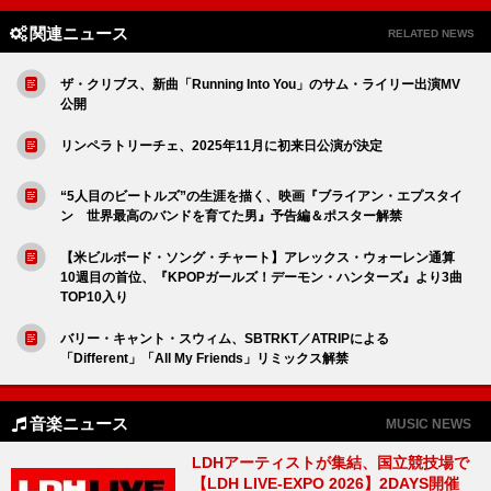
関連ニュース
RELATED NEWS
ザ・クリブス、新曲「Running Into You」のサム・ライリー出演MV
公開
リンペラトリーチェ、2025年11月に初来日公演が決定
“5人目のビートルズ”の生涯を描く、映画『ブライアン・エプスタイ
ン 世界最高のバンドを育てた男』予告編＆ポスター解禁
【米ビルボード・ソング・チャート】アレックス・ウォーレン通算
10週目の首位、『KPOPガールズ！デーモン・ハンターズ』より3曲
TOP10入り
バリー・キャント・スウィム、SBTRKT／ATRIPによる
「Different」「All My Friends」リミックス解禁
音楽ニュース
MUSIC NEWS
LDHアーティストが集結、国立競技場で
【LDH LIVE-EXPO 2026】2DAYS開催