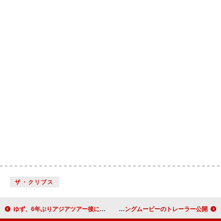
ザ・クリブス
ゆず、6年ぶりアジアツアー後に長崎でスペシャルライブ開催決定
ももクロ・玉井詩織、初の武道館ソロコン映像作品よりメイキングムービーのトレーラー公開