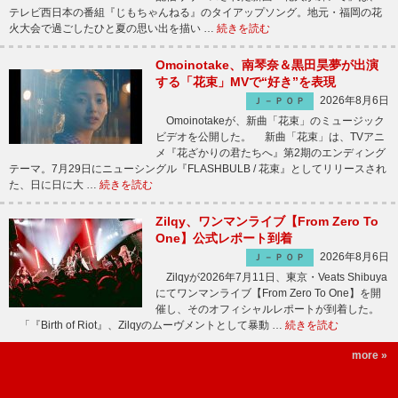
テレビ西日本の番組『じもちゃんねる』のタイアップソング。地元・福岡の花
火大会で過ごしたひと夏の思い出を描い …
続きを読む
Omoinotake、南琴奈＆黒田昊夢が出演
する「花束」MVで“好き”を表現
2026年8月6日
Ｊ－ＰＯＰ
Omoinotakeが、新曲「花束」のミュージック
ビデオを公開した。 新曲「花束」は、TVアニ
メ『花ざかりの君たちへ』第2期のエンディング
テーマ。7月29日にニューシングル『FLASHBULB / 花束』としてリリースされ
た、日に日に大 …
続きを読む
Zilqy、ワンマンライブ【From Zero To
One】公式レポート到着
2026年8月6日
Ｊ－ＰＯＰ
Zilqyが2026年7月11日、東京・Veats Shibuya
にてワンマンライブ【From Zero To One】を開
催し、そのオフィシャルレポートが到着した。
「『Birth of Riot』、Zilqyのムーヴメントとして暴動 …
続きを読む
more »