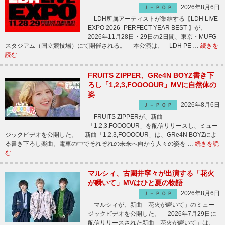
2026年8月6日
Ｊ－ＰＯＰ
LDH所属アーティストが集結する【LDH LIVE-
EXPO 2026 -PERFECT YEAR BEST-】が、
2026年11月28日・29日の2日間、東京・MUFG
スタジアム（国立競技場）にて開催される。 本公演は、「LDH PE …
続きを
読む
FRUITS ZIPPER、GRe4N BOYZ書き下
ろし「1,2,3,FOOOOUR」MVに自然体の
姿
2026年8月6日
Ｊ－ＰＯＰ
FRUITS ZIPPERが、新曲
「1,2,3,FOOOOUR」を配信リリースし、ミュー
ジックビデオを公開した。 新曲「1,2,3,FOOOOUR」は、GRe4N BOYZによ
る書き下ろし楽曲。電車の中でそれぞれの未来へ向かう人々の姿を …
続きを読
む
マルシィ、古園井寧々が出演する「花火
が瞬いて」MVはひと夏の物語
2026年8月6日
Ｊ－ＰＯＰ
マルシィが、新曲「花火が瞬いて」のミュー
ジックビデオを公開した。 2026年7月29日に
配信リリースされた新曲「花火が瞬いて」は、