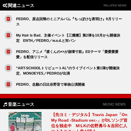
関連ニュース
RELATED NEWS
PEDRO、原点回帰のミニアルバム『ちっぽけな夜明け』9月リリー
ス
My Hair is Bad、主催イベント【三燦燦】第2弾を10月から開催決
定 ENTH／PEDRO／w.o.d.と対バン
PEDRO、アニメ『渡くんの××が崩壊寸前』EDテーマ「愛愛愛愛
愛」を配信リリース
“ART-SCHOOLトリビュートAL”のライブイベント第1弾が開催決
定、MONOEYES／PEDROが出演
PEDRO、念願の日比谷野音で単独公演開催
音楽ニュース
MUSIC NEWS
【先ヨミ・デジタル】Travis Japan「On
My Road -Stadium ver.-」がDLソング首
位を独走中 M!LKの佐野勇斗＆吉田仁人