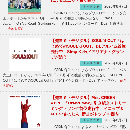
によるユニット曲が追う
2026年8月7日
Ｊ－ＰＯＰ
GfK/NIQ Japanによるダウンロード・ソング売
上レポートから2026年8月3日～8月5日の集計が明らかとなり、Travis
Japan「On My Road -Stadium ver.-」が11,550ダウンロード（DL）を売り上
…
続きを読む
【先ヨミ・デジタル】SOUL'd OUT『は
じめてのSOUL'd OUT』DLアルバム首位
走行中 Stray Kids／アリアナ・グラン
デが追う
2026年8月7日
Ｊ－ＰＯＰ
GfK/NIQ Japanによるダウンロード・アルバム
売上レポートから、2026年8月3日～8月5日の集計が明らかとなり、SOUL’d
OUT『はじめてのSOUL’d OUT』が341ダウンロード（DL）でトップを …
続き
を読む
【先ヨミ・デジタル】Mrs. GREEN
APPLE「Brand New」引き続きストリー
ミング・ソング首位走行中 イコラブ＆
M!LK“さのじん”新曲がトップ10圏内
2026年8月7日
Ｊ－ＰＯＰ
GfK/NIQ Japanによるストリーミング再生回数