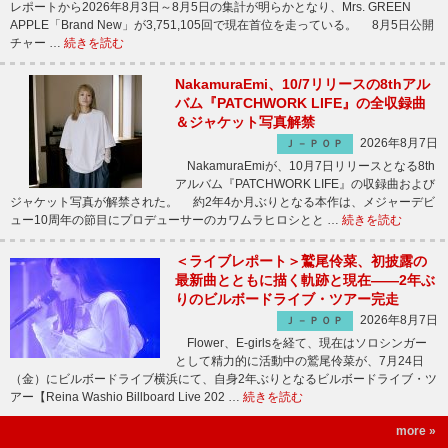
レポートから2026年8月3日～8月5日の集計が明らかとなり、Mrs. GREEN
APPLE「Brand New」が3,751,105回で現在首位を走っている。 8月5日公開
チャー …
続きを読む
NakamuraEmi、10/7リリースの8thアル
バム『PATCHWORK LIFE』の全収録曲
＆ジャケット写真解禁
2026年8月7日
Ｊ－ＰＯＰ
NakamuraEmiが、10月7日リリースとなる8th
アルバム『PATCHWORK LIFE』の収録曲および
ジャケット写真が解禁された。 約2年4か月ぶりとなる本作は、メジャーデビ
ュー10周年の節目にプロデューサーのカワムラヒロシとと …
続きを読む
＜ライブレポート＞鷲尾伶菜、初披露の
最新曲とともに描く軌跡と現在――2年ぶ
りのビルボードライブ・ツアー完走
2026年8月7日
Ｊ－ＰＯＰ
Flower、E-girlsを経て、現在はソロシンガー
として精力的に活動中の鷲尾伶菜が、7月24日
（金）にビルボードライブ横浜にて、自身2年ぶりとなるビルボードライブ・ツ
アー【Reina Washio Billboard Live 202 …
続きを読む
more »