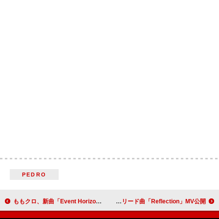
PEDRO
ももクロ、新曲「Event Horizon」初パフォーマンス映像公開
PSYCHIC FEVER、オリジナル 3rd EP『PSYCHIC FILE III』リード曲「Reflection」MV公開