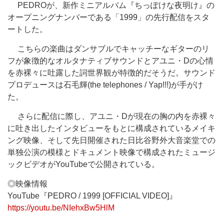
PEDROが、新作ミニアルバム『ちっぽけな夜明け』の
オープニングナンバーである「1999」の先行配信をスタ
ートした。
こちらの楽曲はダンサブルでキャッチーなギターのリ
フが象徴的なオルタナティブサウンドとアユニ・Dの心情
を赤裸々に吐露した詞世界観が特徴的だそうだ。サウンド
プロデュースは石毛輝(the telephones / Yap!!!)が手がけ
た。
さらに配信に際し、アユニ・Dが現在の胸の内を赤裸々
に吐き出したインタビューをもとに構成されているメイキ
ング映像、そして先日開催された日比谷野外大音楽堂での
単独公演の模様とドキュメント映像で構成されたミュージ
ックビデオがYouTubeで公開されている。
◎映像情報
YouTube『PEDRO / 1999 [OFFICIAL VIDEO]』
https://youtu.be/NIehxBw5HlM