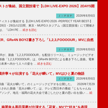
トが集結、国立競技場で【LDH LIVE-EXPO 2026】2DAYS開
2026年8月6日
Ｊ－ＰＯＰ
トが集結する【LDH LIVE-EXPO 2026 -PERFECT YEAR BEST-】
1月28日・29日の2日間、東京・MUFGスタジアム（国立競技場）にて開催さ
、「LDH PE …
続きを読む
PPER、GRe4N BOYZ書き下ろし「1,2,3,FOOOOUR」MVに自然
2026年8月6日
Ｊ－ＰＯＰ
PPERが、新曲「1,2,3,FOOOOUR」を配信リリースし、ミュージックビデオ
「1,2,3,FOOOOUR」は、GRe4N BOYZによる書き下ろし楽曲。電車
の未来へ向かう人々の姿を …
続きを読む
園井寧々が出演する「花火が瞬いて」MVはひと夏の物語
2026年8月6日
Ｊ－ＰＯＰ
曲「花火が瞬いて」のミュージックビデオを公開した。 2026年7月29
スされた新曲「花火が瞬いて」は、テレビ西日本の番組『じもちゃんね
プソング。地元・福岡の花火大会で過ごしたひと夏の思い出を描い …
続
ake、南琴奈＆黒田昊夢が出演する「花束」MVで“好き”を表現