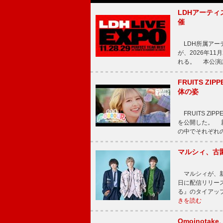
LDHアーティス
催
LDH所属アーティス
が、2026年1
れる。 本公演は
FRUITS ZI
体の姿
FRUITS ZI
を公開した。 新曲
の中でそれぞれ
マルシィ、古
マルシィが、新
日に配信リリー
る』のタイアッ
きを読む
Omoinot