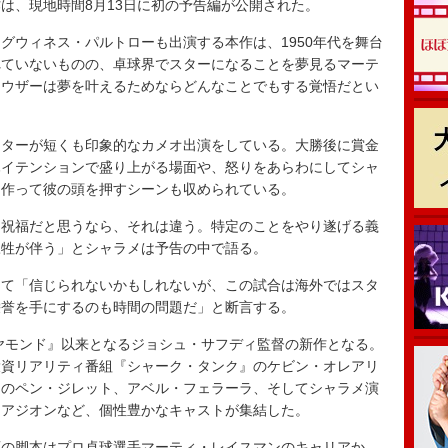
は、現地時間8月13日に初の予告編が公開された。
ウィネス・パルトローも出演する本作は、1950年代を舞台
れていないものの、卓球界でスターになることを夢見るマーテ
マウザーは夢を叶えるためならどんなことでもする覚悟だとい
ターが短くも印象的なカメオ出演をしている。大勝後に賞金
ハイテンションで盛り上がる場面や、怒りをあらわにしてシャ
を作って彼の頭を押すシーンも収められている。
祝福だと思うなら、それは違う。特定のことをやり遂げる義
犠牲が伴う」とシャラメは予告の中で語る。
て「信じられないかもしれないが、この試合は海外ではスタ
栄誉を手にするのも時間の問題だ」と断言する。
ヤモンド』以来となるジョシュ・サフディ監督の新作となる。
投資リアリティ番組『シャーク・タンク』のケビン・オレアリ
ンのペン・ジレット、アベル・フェラーラ、そしてシャラメ演
・アジオンなど、個性豊かなキャストが集結した。
画の脚本はプロ卓球選手マーティ・レイスマンのキャリアか