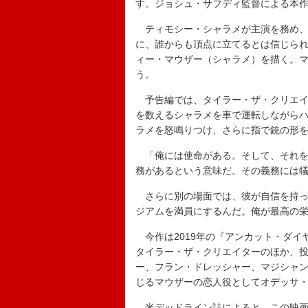
す。ジョシュ・サフディ監督による本作
ティモシー・シャラメが主演を務め、グ
に、誰からも頂点に立てるとは信じら
ィー・マウザー（シャラメ）を描く。
う。
予告編では、タイラー・ザ・クリエイ
を数えるシャラメを車で運転しながら
ラメを怒鳴りつけ、さらに指で銃の形
「俺には使命がある。そして、それを
務があるという意味だ。その義務には
さらに別の場面では、彼が自信を持っ
ジアムを満員にするんだ。俺が最高の
今作は2019年の『アンカット・ダイ
タイラー・ザ・クリエイターのほか、
ー、フラン・ドレッシャー、マジシャ
じるマウザーの恋人役としてオデッサ
米
デッドライン
誌によると、この映