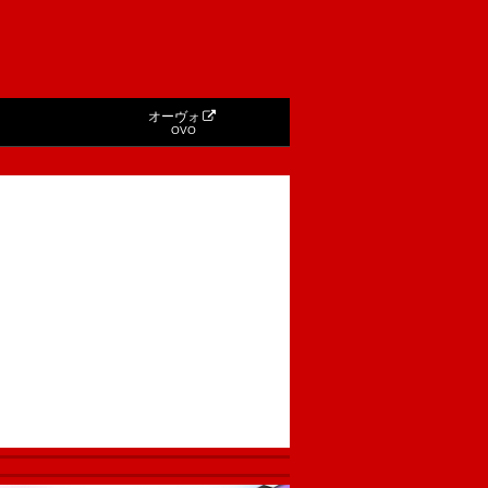
オーヴォ
OVO