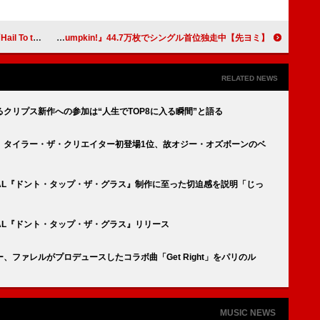
003-2009』配信
【先ヨミ】AKB48『Oh my pumpkin!』44.7万枚でシングル首位独走中
RELATED NEWS
クリプス新作への参加は“人生でTOP8に入る瞬間”と語る
】タイラー・ザ・クリエイター初登場1位、故オジー・オズボーンのベ
AL『ドント・タップ・ザ・グラス』制作に至った切迫感を説明「じっ
AL『ドント・タップ・ザ・グラス』リリース
ファレルがプロデュースしたコラボ曲「Get Right」をパリのル
MUSIC NEWS