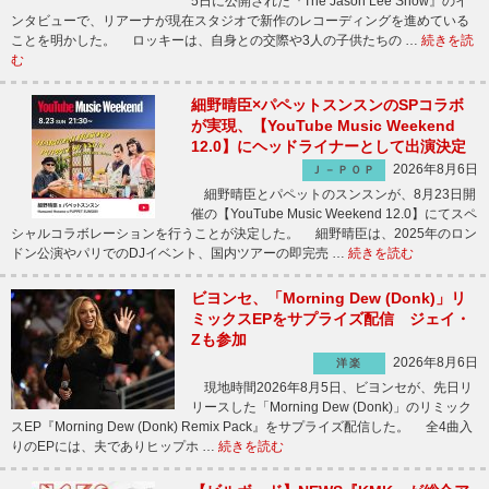
5日に公開された『The Jason Lee Show』のイ
ンタビューで、リアーナが現在スタジオで新作のレコーディングを進めている
ことを明かした。 ロッキーは、自身との交際や3人の子供たちの …
続きを読
む
細野晴臣×パペットスンスンのSPコラボ
が実現、【YouTube Music Weekend
12.0】にヘッドライナーとして出演決定
2026年8月6日
Ｊ－ＰＯＰ
細野晴臣とパペットのスンスンが、8月23日開
催の【YouTube Music Weekend 12.0】にてスペ
シャルコラボレーションを行うことが決定した。 細野晴臣は、2025年のロン
ドン公演やパリでのDJイベント、国内ツアーの即完売 …
続きを読む
ビヨンセ、「Morning Dew (Donk)」リ
ミックスEPをサプライズ配信 ジェイ・
Zも参加
2026年8月6日
洋楽
現地時間2026年8月5日、ビヨンセが、先日リ
リースした「Morning Dew (Donk)」のリミック
スEP『Morning Dew (Donk) Remix Pack』をサプライズ配信した。 全4曲入
りのEPには、夫でありヒップホ …
続きを読む