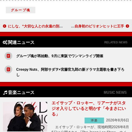
グループ魂
にしな、“大切な人との永遠の別れ”から制作された新曲「輪廻」配信リリース
Mrs. GREEN APPLE「青と夏」ストリーミング累計9億回再生突破 自身初のビリオンヒットに王手
関連ニュース
RELATED NEWS
グループ魂が再始動、9月に東阪でワンマンライブ開催
Creepy Nuts、阿部サダヲ×宮藤官九郎の新ドラマ主題歌を書き下ろ
し
音楽ニュース
MUSIC NEWS
エイサップ・ロッキー、リアーナがスタ
ジオ入りしていると明かす「今まさにい
る」
2026年8月6日
洋楽
エイサップ・ロッキーが、現地時間2026年8月