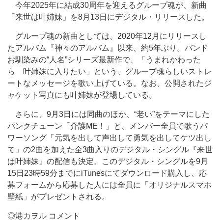
今年2025年に結成30周年を迎えるグループ魂が、新曲
「来世は叶姉妹」を8月13日にデジタル・リリースした。
グループ魂の新曲としては、2020年12月にリリースし
たアルバム『神々のアルバム』以来、約5年ぶり。バンド
お馴染みの“人名”シリーズ最新作で、「うまれかわった
ら 叶姉妹に入りたい」という、グループ魂らしいストレ
ートなメッセージを歌い上げている。なお、公開されたジ
ャケット写真にも叶姉妹が登場している。
さらに、9月3日には同曲のほか、“老い”をテーマにした
パンクチューン「介護ME！」と、メンバー全員で歌うパ
ワーソング「元気を出して声出して勇気を出してケツ出し
て」の2曲を加えた全3曲入りのデジタル・シングル『来世
は叶姉妹』の配信も決定。このデジタル・シングルを9月
15日23時59分までにiTunesにてダウンロード購入し、応
募フォームから応募した人には全員に「オリジナルスマホ
壁紙」がプレゼントされる。
◎港カヲル コメント