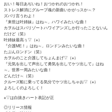
おい！毎日あぢいね！おつかれのおつかれ！
ストレス解消にグループ魂の新曲いかがっスか～？
ズバリ言うわよ！
『来世は叶姉妹』はね～、ハワイみたいな曲！
カヲルはスパリゾートハワイアンズしか行ったことないん
だけど（笑）
叶姉妹最高ぅ▽（※）
『介護ME！』はね～、ロンドンみたいな曲！
たぶんロンドン（笑）
カヲルのこと介護してちょんまげ▽（※）
『元気を出して声出して勇気を出してケツ出して』はね
～、世界一周みたいな曲！
どんだけ～（笑）
クルーズ船に乗ってる気分でケツ出しちゃお▽（※）
よろしくのよろしく！
※▽は白抜きハート表記が正
◎リリース情報