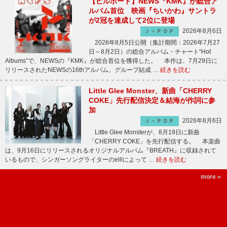
【ビルボード】NEWS『KMK』が総合ア
ルバム首位 映画『ちいかわ』サントラ
が2冠を達成して2位に登場
2026年8月6日
Ｊ－ＰＯＰ
2026年8月5日公開（集計期間：2026年7月27
日～8月2日）の総合アルバム・チャート“Hot
Albums”で、NEWSの『KMK』が総合首位を獲得した。 本作は、7月29日に
リリースされたNEWSの16thアルバム。グループ結成 …
続きを読む
Little Glee Monster、新曲「CHERRY
COKE」先行配信決定＆結海が作詞に参
加
2026年8月6日
Ｊ－ＰＯＰ
Little Glee Monsterが、8月19日に新曲
「CHERRY COKE」を先行配信する。 本楽曲
は、9月16日にリリースされるオリジナルアルバム『BREATH』に収録されて
いるもので、シンガーソングライターのeillによって …
続きを読む
more »