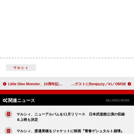
マルシィ
Little Glee Monster、10周年記念公演より「好きだ。」ライブ映像を公開
STUTSの初となるアリーナ公演【Odyssey】、新たなゲストにBenjazzy／iri／OMSB
関連ニュース
RELATED NEWS
マルシィ、ニューアルバムを11月リリース 日本武道館公演の収録
＆上映も決定
マルシィ、渡邉美穂をジャケットに映画『青春ゲシュタルト崩壊』