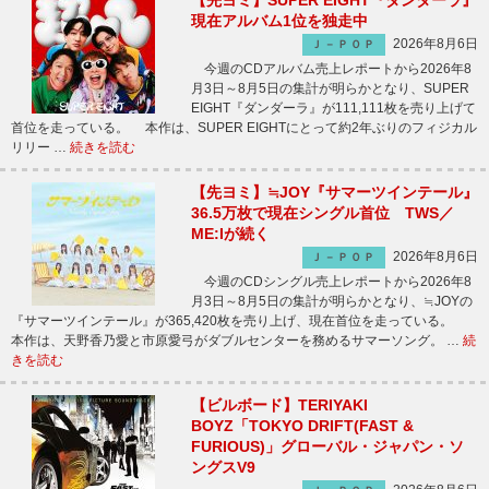
【先ヨミ】SUPER EIGHT『ダンダーラ』
現在アルバム1位を独走中
2026年8月6日
Ｊ－ＰＯＰ
今週のCDアルバム売上レポートから2026年8
月3日～8月5日の集計が明らかとなり、SUPER
EIGHT『ダンダーラ』が111,111枚を売り上げて
首位を走っている。 本作は、SUPER EIGHTにとって約2年ぶりのフィジカル
リリー …
続きを読む
【先ヨミ】≒JOY『サマーツインテール』
36.5万枚で現在シングル首位 TWS／
ME:Iが続く
2026年8月6日
Ｊ－ＰＯＰ
今週のCDシングル売上レポートから2026年8
月3日～8月5日の集計が明らかとなり、≒JOYの
『サマーツインテール』が365,420枚を売り上げ、現在首位を走っている。
本作は、天野香乃愛と市原愛弓がダブルセンターを務めるサマーソング。 …
続
きを読む
【ビルボード】TERIYAKI
BOYZ「TOKYO DRIFT(FAST &
FURIOUS)」グローバル・ジャパン・ソ
ングスV9