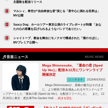
主題歌を配信リリース
マルシィ、希空が“自由奔放な君”演じる「君中心に揺れる世界は」
MV公開
Saucy Dog、ホールツアー東京公演のライブレポートが到着 「あな
たの心の容量を広げられるようなバンドでありたい」
シャイトープ、教会を舞台にモノクロで構成された「僕のそばに」
MVプレミア公開へ
音楽ニュース
MUSIC NEWS
Mega Shinnosuke、「運命の君 (Sped
Up Ver.)」配信＆12月にワンマンライブ
開催決定
2026年8月6日
Ｊ－ＰＯＰ
Mega Shinnosukeが、原曲の魅力はそのまま
に、より軽快で疾走感あふれるサウンドへとア
ップデートした「運命の君 (Sped Up Ver.)」を配信リリースした。 また、12
月18日に東京・恵比寿The Garden Hall …
続きを読む