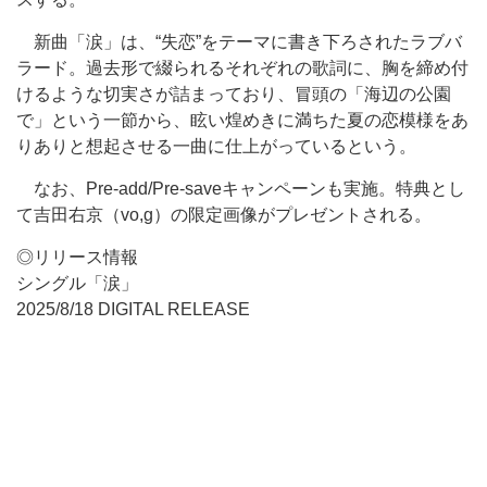
新曲「涙」は、“失恋”をテーマに書き下ろされたラブバ
ラード。過去形で綴られるそれぞれの歌詞に、胸を締め付
けるような切実さが詰まっており、冒頭の「海辺の公園
で」という一節から、眩い煌めきに満ちた夏の恋模様をあ
りありと想起させる一曲に仕上がっているという。
なお、Pre-add/Pre-saveキャンペーンも実施。特典とし
て吉田右京（vo,g）の限定画像がプレゼントされる。
◎リリース情報
シングル「涙」
2025/8/18 DIGITAL RELEASE