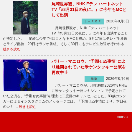
尾崎世界観、NHK Eテレ ハートネット
TV『#8月31日の夜に。』に今年もMCと
して出演
2026年8月6日
Ｊ－ＰＯＰ
尾崎世界観が、NHK Eテレ ハートネット
TV『#8月31日の夜に。』に今年も出演すること
が決定した。 尾崎は今年で4回目となるMCを務め、8月17日はテレビ生放送
とライブ配信、29日はラジオ番組、そして30日にもテレビ生放送が行われる …
続きを読む
バリー・マニロウ、“予期せぬ事情”によ
り延期されていた米ケンタッキー公演を
再度中止
2026年8月6日
洋楽
バリー・マニロウが、現地時間2026年8月4日
に米ケンタッキー州レキシントンで予定されて
いた公演を、“予期せぬ事情”を理由に二度目のキャンセルとした。83歳のシン
ガーによるインスタグラムのメッセージには、「予期せぬ事情により、本日夜
のレキ …
続きを読む
more »