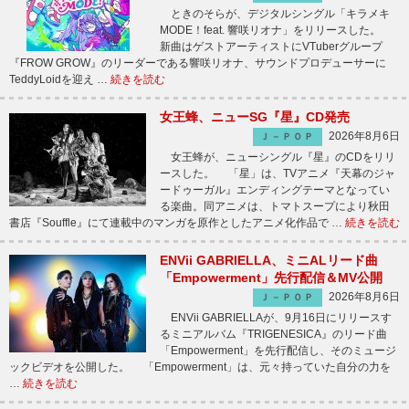
ときのそらが、デジタルシングル「キラメキ
MODE！feat. 響咲リオナ」をリリースした。
新曲はゲストアーティストにVTuberグループ
『FROW GROW』のリーダーである響咲リオナ、サウンドプロデューサーに
TeddyLoidを迎え …
続きを読む
女王蜂、ニューSG『星』CD発売
2026年8月6日
Ｊ－ＰＯＰ
女王蜂が、ニューシングル『星』のCDをリリ
ースした。 「星」は、TVアニメ『天幕のジャ
ードゥーガル』エンディングテーマとなってい
る楽曲。同アニメは、トマトスープにより秋田
書店『Souffle』にて連載中のマンガを原作としたアニメ化作品で …
続きを読む
ENVii GABRIELLA、ミニALリード曲
「Empowerment」先行配信＆MV公開
2026年8月6日
Ｊ－ＰＯＰ
ENVii GABRIELLAが、9月16日にリリースす
るミニアルバム『TRIGENESICA』のリード曲
「Empowerment」を先行配信し、そのミュージ
ックビデオを公開した。 「Empowerment」は、元々持っていた自分の力を
…
続きを読む