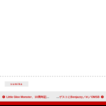
sumika
Little Glee Monster、10周年記念公演より「好きだ。」ライブ映像を公開
STUTSの初となるアリーナ公演【Odyssey】、新たなゲストにBenjazzy／iri／OMSB