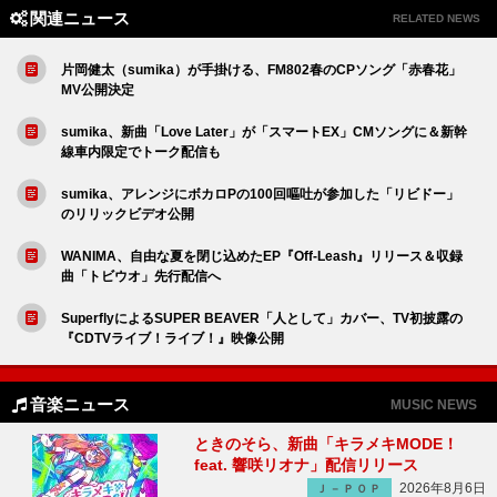
関連ニュース
RELATED NEWS
片岡健太（sumika）が手掛ける、FM802春のCPソング「赤春花」
MV公開決定
sumika、新曲「Love Later」が「スマートEX」CMソングに＆新幹
線車内限定でトーク配信も
sumika、アレンジにボカロPの100回嘔吐が参加した「リビドー」
のリリックビデオ公開
WANIMA、自由な夏を閉じ込めたEP『Off-Leash』リリース＆収録
曲「トビウオ」先行配信へ
SuperflyによるSUPER BEAVER「人として」カバー、TV初披露の
『CDTVライブ！ライブ！』映像公開
音楽ニュース
MUSIC NEWS
ときのそら、新曲「キラメキMODE！
feat. 響咲リオナ」配信リリース
2026年8月6日
Ｊ－ＰＯＰ