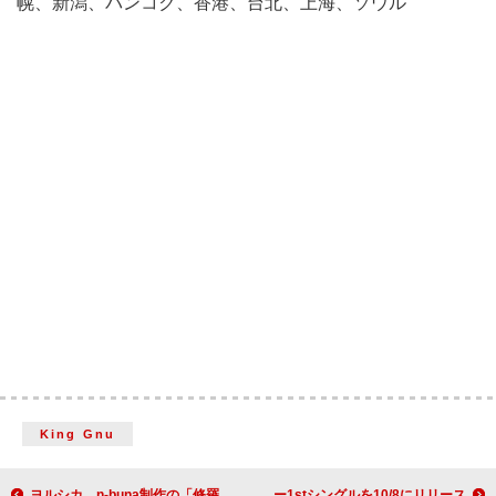
幌、新潟、バンコク、香港、台北、上海、ソウル
King Gnu
ヨルシカ、n-buna制作の「修羅」MV公開
いぎなり東北産、結成10周年イヤーがスタート メジャー1stシングルを10/8にリリース