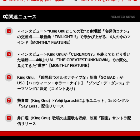
関連ニュース
RELATED NEWS
＜インタビュー＞“King Gnuとしての歌”と劇場版『名探偵コナン』
の交差点――最新曲「TWILIGHT!!!」で浮かび上がる、4人の今のマ
インド【MONTHLY FEATURE】
＜インタビュー＞King Gnuが『CEREMONY』を終えてたどり着い
た場所――4年ぶりAL『THE GREATEST UNKNOWN』での変化、
見えてきた“世界”【MONTHLY FEATURE】
King Gnu、「凶悪且つオルタナティブな」新曲「SO BAD」が
USJ【ハロウィーン・ホラー・ナイト】『ゾンビ・デ・ダンス』テ
ーマソングに決定（コメントあり）
勢喜遊（King Gnu）×Yohji Igarashiによるユニット、1stシングル
「Say Less」配信リリース
井口理（King Gnu）歌唱の主題歌も収録、映画『国宝』サントラ配
信リリース