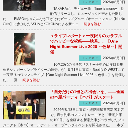
2026年8月9日
Ｊ－ＰＯＰ
TAKARAが、デビュー曲「Time is money」を
配信リリースし、ミュージックビデオを公開し
た。 BMSG×ちゃんみなが手がけたガールズグループオーディション【No No
Girls】に参加したASHAとKOKONAによる新ユニ …
続きを読む
＜ライブレポート＞一夜限りのカラフル
でハッピーな祝祭――映秀。、【One
Night Summer Live 2026 ～色祭～】開
催
2026年8月9日
Ｊ－ＰＯＰ
10代20代の同世代リスナーを中心に注目を集
めるシンガーソングライターの映秀。が、8月1日に東京・Spotify O-WESTにて
一夜限りのワンマンライブ【One Night Summer Live 2026 ～色祭～】を開催し
た。 夏 …
続きを読む
「自分だけの1冊との出会いを」――全国
の本屋パーティ【本パ】がスタート
2026年8月9日
Ｊ－ＰＯＰ
2026年8月8日に東京・紀伊國屋書店新宿本店
で、森永乳業のマウントレーニアと「新潮文庫
の100冊」を企画する新潮文庫がコラボしたプロ
ジェクト【本パ】オールナイト・オープニングイベントが開催された。 本プ