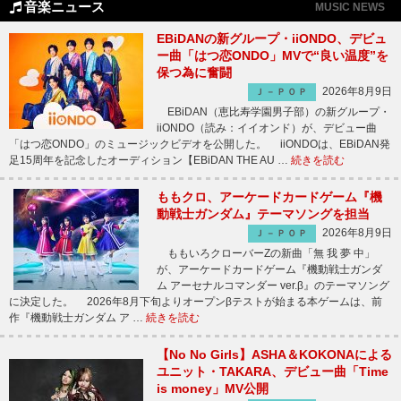
音楽ニュース
MUSIC NEWS
EBiDANの新グループ・iiONDO、デビュ
ー曲「はつ恋ONDO」MVで“良い温度”を
保つ為に奮闘
2026年8月9日
Ｊ－ＰＯＰ
EBiDAN（恵比寿学園男子部）の新グループ・
iiONDO（読み：イイオンド）が、デビュー曲
「はつ恋ONDO」のミュージックビデオを公開した。 iiONDOは、EBiDAN発
足15周年を記念したオーディション【EBiDAN THE AU …
続きを読む
ももクロ、アーケードカードゲーム『機
動戦士ガンダム』テーマソングを担当
2026年8月9日
Ｊ－ＰＯＰ
ももいろクローバーZの新曲「無 我 夢 中」
が、アーケードカードゲーム『機動戦士ガンダ
ム アーセナルコマンダー ver.β』のテーマソング
に決定した。 2026年8月下旬よりオープンβテストが始まる本ゲームは、前
作『機動戦士ガンダム ア …
続きを読む
【No No Girls】ASHA＆KOKONAによる
ユニット・TAKARA、デビュー曲「Time
is money」MV公開