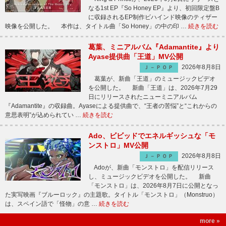
なる1st EP『So Honey EP』より、初回限定盤B
に収録されるEP制作ビハインド映像のティザー
映像を公開した。 本作は、タイトル曲「So Honey」の中の印 …
続きを読む
葛葉、ミニアルバム『Adamantite』より
Ayase提供曲「王道」MV公開
2026年8月8日
Ｊ－ＰＯＰ
葛葉が、新曲「王道」のミュージックビデオ
を公開した。 新曲「王道」は、2026年7月29
日にリリースされたニューミニアルバム
『Adamantite』の収録曲。Ayaseによる提供曲で、“王者の苦悩”と“これからの
意思表明”が込められてい …
続きを読む
Ado、ビビッドでエネルギッシュな「モ
ンストロ」MV公開
2026年8月8日
Ｊ－ＰＯＰ
Adoが、新曲「モンストロ」を配信リリース
し、ミュージックビデオを公開した。 新曲
「モンストロ」は、2026年8月7日に公開となっ
た実写映画『ブルーロック』の主題歌。タイトル「モンストロ」（Monstruo）
は、スペイン語で「怪物」の意 …
続きを読む
more »