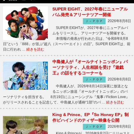
SUPER EIGHT、2027年春にニューアル
バム発売＆アリーナツアー開催
2026年8月8日
Ｊ－ＰＯＰ
SUPER EIGHTが、2027年春にニューアルバ
ムをリリースし、アリーナツアーを開催する。
本情報の発表が行われた日は、“令和8年8月8
日”という「888」が並ぶ“超八（スーパーエイト）の日”。SUPER EIGHTは、前
日に行われ …
続きを読む
中島健人が『オールナイトニッポン』パ
ーソナリティ、人生相談を受け『遊戯
王』の話をするコーナーも
2026年8月8日
Ｊ－ＰＯＰ
中島健人が、2026年8月14日深夜に放送とな
るニッポン放送『オールナイトニッポン』のパ
ーソナリティを担当する。 8月19日にニューシングル『鬼事 / Fiction Love』
がリリースされることを記念して、中島健人が通称“1部”のパ …
続きを読む
King & Prince、EP『So Honey EP』制
作ビハインドのティザー映像を公開
2026年8月8日
Ｊ－ＰＯＰ
King & Princeが、2026年9月2日にリリースと