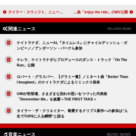
テイラー・スウィフト、ニューAL『The Life of a Showgirl』のリリース発表
オールモスト・マンデー、夏にぴったりな新曲「enjoy the ride」のMV公開
関連ニュース
RELATED NEWS
ケイトラナダ、ニューAL『タイムレス』にチャイルディッシュ・ガ
ンビーノ／アンダーソン・パークら参加
ケレラ、ケイトラナダらプロデュースのダンス・トラック「On The
Run」公開
ロバート・グラスパー、【グラミー賞】ノミネート曲「Better Than
I Imagined」のケイトラナダによるリミックス発表
UMIが初登場、さまざまな別れや思いをつづった代表曲
「Remember Me」を披露＜THE FIRST TAKE＞
タイラー・ザ・クリエイター、敬愛するクリプス新作への参加は“人
生でTOP8に入る瞬間”と語る
音楽ニュース
MUSIC NEWS