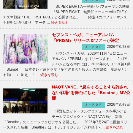
SUPER EIGHTの一発撮りパフォーマンス映像
『SUPER EIGHT – 無責任ヒーロー with THEイ
ナズマ戦隊 / THE FIRST TAKE』が公開された。 一発撮りのパフォーマンス
を鮮明に切り取り、アーテ …
続きを読む
セブンス・ベガ、ニューアルバム
『PRISM』リリース＆ツアーが決定
2026年8月8日
Ｊ－ＰＯＰ
セブンス・ベガが、2026年11月7日にニュー
アルバム『PRISM』をリリースする。 2ndア
ルバムとなる本作には、2026年のリリース第1弾
「Slump!」、日本テレビ系ドラマ『多すぎる恋と殺人』の主題歌「魔法がとけ
る前に」に加え、「 …
続きを読む
NAQT VANE、“息をすることすら許され
ない戦場”を舞台にした「Breathe」MV公
開
2026年8月8日
Ｊ－ＰＯＰ
澤野弘之がトータルプロデュースを手がける
チームプロジェクト・NAQT VANEが、新曲
「Breathe」のミュージックビデオを公開した。 2026年7月24日に配信リリ
ースされた新曲「Breathe」は、Huluオリジナル『八神瑛子 - …
続きを読む