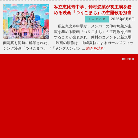
私立恵比寿中学、仲村悠菜が初主演を務
める映画『つりこまち』の主題歌を担当
2026年8月8日
Ｊ－ＰＯＰ
私立恵比寿中学が、メンバーの仲村悠菜が主
演を務める映画『つりこまち』の主題歌を担当
することが発表され、仲村のコメントと新規場
面写真も同時に解禁された。 映画の原作は、山崎夏軌によるガールズフィッ
シング漫画『つりこまち』（「ヤングガンガン …
続きを読む
more »