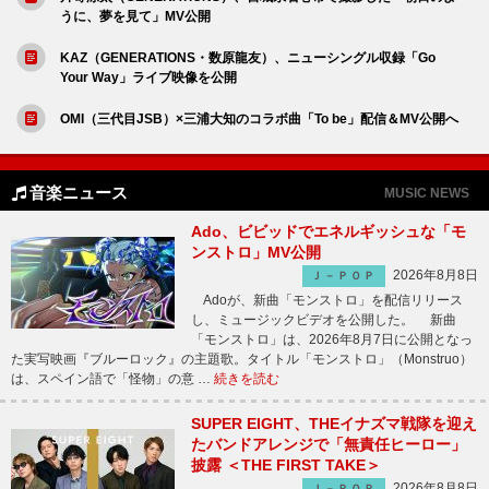
うに、夢を見て」MV公開
KAZ（GENERATIONS・数原龍友）、ニューシングル収録「Go
Your Way」ライブ映像を公開
OMI（三代目JSB）×三浦大知のコラボ曲「To be」配信＆MV公開へ
音楽ニュース
MUSIC NEWS
Ado、ビビッドでエネルギッシュな「モ
ンストロ」MV公開
2026年8月8日
Ｊ－ＰＯＰ
Adoが、新曲「モンストロ」を配信リリース
し、ミュージックビデオを公開した。 新曲
「モンストロ」は、2026年8月7日に公開となっ
た実写映画『ブルーロック』の主題歌。タイトル「モンストロ」（Monstruo）
は、スペイン語で「怪物」の意 …
続きを読む
SUPER EIGHT、THEイナズマ戦隊を迎え
たバンドアレンジで「無責任ヒーロー」
披露 ＜THE FIRST TAKE＞
2026年8月8日
Ｊ－ＰＯＰ