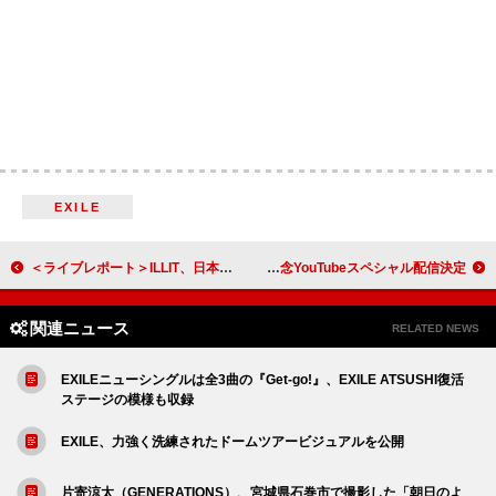
EXILE
＜ライブレポート＞ILLIT、日本初公演【2025 ILLIT GLITTER DAY IN JAPAN】で見せたGLLITとの絆の強さ 乃紫と「Topping」も初披露
マルーン5、ニューAL『ラヴ・イズ・ライク』発売記念YouTubeスペシャル配信決定
関連ニュース
RELATED NEWS
EXILEニューシングルは全3曲の『Get-go!』、EXILE ATSUSHI復活
ステージの模様も収録
EXILE、力強く洗練されたドームツアービジュアルを公開
片寄涼太（GENERATIONS）、宮城県石巻市で撮影した「朝日のよ