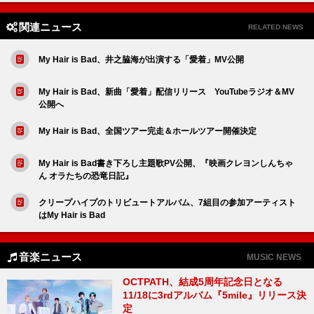
関連ニュース
RELATED NEWS
My Hair is Bad、井之脇海が出演する「愛着」MV公開
My Hair is Bad、新曲「愛着」配信リリース YouTubeラジオ＆MV
公開へ
My Hair is Bad、全国ツアー完走＆ホールツアー開催決定
My Hair is Bad書き下ろし主題歌PV公開、『映画クレヨンしんちゃ
ん オラたちの恐竜日記』
クリープハイプのトリビュートアルバム、7組目の参加アーティスト
はMy Hair is Bad
音楽ニュース
MUSIC NEWS
OCTPATH、結成5周年記念日となる
11/18に3rdアルバム『5mile』リリース決
定