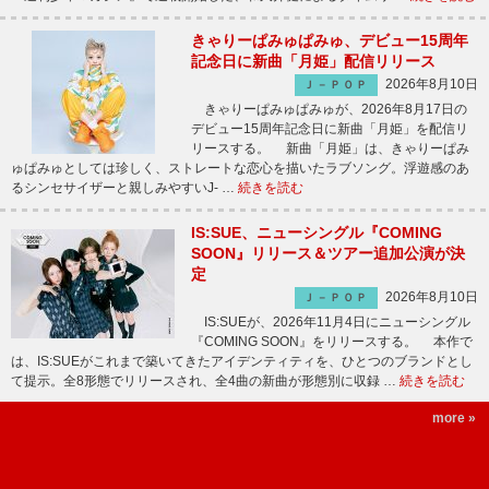
きゃりーぱみゅぱみゅ、デビュー15周年
記念日に新曲「月姫」配信リリース
2026年8月10日
Ｊ－ＰＯＰ
きゃりーぱみゅぱみゅが、2026年8月17日の
デビュー15周年記念日に新曲「月姫」を配信リ
リースする。 新曲「月姫」は、きゃりーぱみ
ゅぱみゅとしては珍しく、ストレートな恋心を描いたラブソング。浮遊感のあ
るシンセサイザーと親しみやすいJ- …
続きを読む
IS:SUE、ニューシングル『COMING
SOON』リリース＆ツアー追加公演が決
定
2026年8月10日
Ｊ－ＰＯＰ
IS:SUEが、2026年11月4日にニューシングル
『COMING SOON』をリリースする。 本作で
は、IS:SUEがこれまで築いてきたアイデンティティを、ひとつのブランドとし
て提示。全8形態でリリースされ、全4曲の新曲が形態別に収録 …
続きを読む
more »