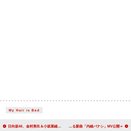
My Hair is Bad
日向坂46、金村美玖＆小坂菜緒がWセンターを務める15thSG『お願いバッハ！』新ビジュアル解禁
＝LOVE、大谷映美里がセンターを務める新曲「内緒バナシ」MV公開