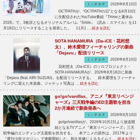
2026年8月10日
Ｊ－ＰＯＰ
OCTPATHが、“OCTPATHの日”となる8月10日
に生配信されたYouTube番組『THmeと夏休み
2026』で、3枚目となるオリジナルアルバム『5mile』（読み：スマイル）を11
月18日にリリースすることを発表した。 11月1 …
続きを読む
SOTA HANAMURA（Da-iCE・花村想
太）、鈴木愛理フィーチャリングの新曲
「Dejavu」配信リリース
2026年8月10日
Ｊ－ＰＯＰ
花村想太（Da-iCE）のソロプロジェクト・
SOTA HANAMURAが、2026年8月18日に新曲
「Dejavu (feat. AIRI SUZUKI)」を配信リリースする。 鈴木愛理をフィーチャ
リングに迎えた本楽曲。ジャケット写真は …
続きを読む
go!go!vanillas、アニメ『東京リベンジ
ャーズ』三天戦争編のED主題歌を担当
2か月連続で新曲発表へ
2026年8月10日
Ｊ－ＰＯＰ
go!go!vanillasが、2026年10月2日より放送開
始となるTVアニメ『東京リベンジャーズ』三天
戦争編のエンディング主題歌を担当する。 本アニメの原作は、2017年より
『週刊少年マガジン』で連載開始した、和久井健によるタイムリ …
続きを読む