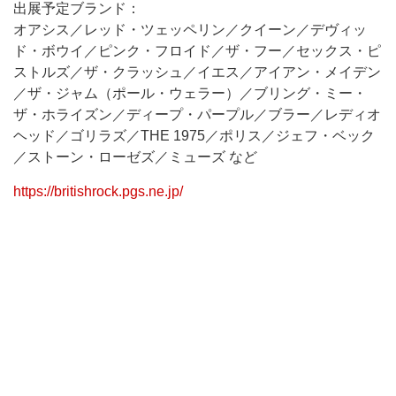
出展予定ブランド：
オアシス／レッド・ツェッペリン／クイーン／デヴィッ
ド・ボウイ／ピンク・フロイド／ザ・フー／セックス・ピ
ストルズ／ザ・クラッシュ／イエス／アイアン・メイデン
／ザ・ジャム（ポール・ウェラー）／ブリング・ミー・
ザ・ホライズン／ディープ・パープル／ブラー／レディオ
ヘッド／ゴリラズ／THE 1975／ポリス／ジェフ・ベック
／ストーン・ローゼズ／ミューズ など
https://britishrock.pgs.ne.jp/