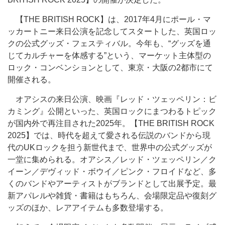
【THE BRITISH ROCK】は、2017年4月にポール・マ
ッカートニー来日公演を記念してスタートした、英国ロッ
クの公式グッズ・フェスティバル。今年も、“グッズを通
じてカルチャーを体感する”という、マーケット主体型の
ロック・コンベンションとして、東京・大阪の2都市にて
開催される。
オアシスの来日公演、映画『レッド・ツェッペリン：ビ
カミング』公開といった、英国ロックにまつわるトピック
が国内外で再注目された2025年。【THE BRITISH ROCK
2025】では、時代を超えて愛される伝説のバンドから現
代のUKロックを担う新世代まで、世界中の公式グッズが
一堂に集められる。オアシス／レッド・ツェッペリン／ク
イーン／デヴィッド・ボウイ／ピンク・フロイドなど、多
くのバンドやアーティストがブランドとして出展予定。最
新アパレルや雑貨・書籍はもちろん、会場限定品や復刻グ
ッズのほか、レアアイテムも多数登場する。