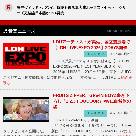
故デヴィッド・ボウイ、軌跡を辿る集大成ボックス・セット・シリ
ーズ完結編日本盤が9/24発売
音楽ニュース
MUSIC NEWS
LDHアーティストが集結、国立競技場で
【LDH LIVE-EXPO 2026】2DAYS開催
2026年8月6日
Ｊ－ＰＯＰ
LDH所属アーティストが集結する【LDH LIVE-
EXPO 2026 -PERFECT YEAR BEST-】が、
2026年11月28日・29日の2日間、東京・MUFG
スタジアム（国立競技場）にて開催される。 本公演は、「LDH PE …
続きを
読む
FRUITS ZIPPER、GRe4N BOYZ書き下
ろし「1,2,3,FOOOOUR」MVに自然体の
姿
2026年8月6日
Ｊ－ＰＯＰ
FRUITS ZIPPERが、新曲
「1,2,3,FOOOOUR」を配信リリースし、ミュー
ジックビデオを公開した。 新曲「1,2,3,FOOOOUR」は、GRe4N BOYZによ