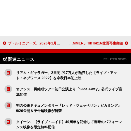
ザ・ルミニアーズ、2026年1月に来日公演決定
HALCALI「おつかれSUMMER」TikTok16億回再生突破
関連ニュース
RELATED NEWS
リアム・ギャラガー、2日間で17万人が熱狂した【ライブ・アッ
ト・ネブワース 2022】を今秋日本初上映
オアシス、再結成ツアー初日公演より「Slide Away」公式ライブ音
源配信
初の公認ドキュメンタリー『レッド・ツェッペリン：ビカミング』
9/26公開＆予告編映像が解禁
クイーン、【ライブ・エイド】40周年を記念して当時のパフォーマ
ンス映像を限定無料配信