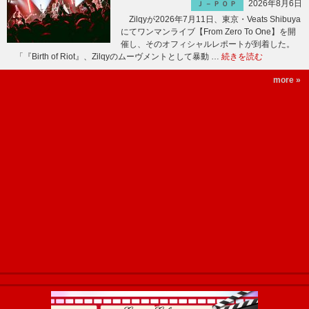
2026年8月6日
Ｊ－ＰＯＰ
Zilqyが2026年7月11日、東京・Veats Shibuya
にてワンマンライブ【From Zero To One】を開
催し、そのオフィシャルレポートが到着した。
「『Birth of Riot』、Zilqyのムーヴメントとして暴動 …
続きを読む
more »