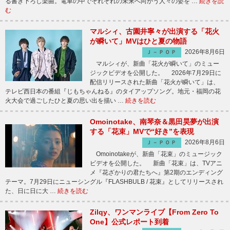
る書き下ろし楽曲。電車の中でそれぞれの未来へ向かう人々の姿を …
続きを読
む
マルシィ、古園井寧々が出演する「花火
が瞬いて」MVはひと夏の物語
2026年8月6日
Ｊ－ＰＯＰ
マルシィが、新曲「花火が瞬いて」のミュー
ジックビデオを公開した。 2026年7月29日に
配信リリースされた新曲「花火が瞬いて」は、
テレビ西日本の番組『じもちゃんねる』のタイアップソング。地元・福岡の花
火大会で過ごしたひと夏の思い出を描い …
続きを読む
Omoinotake、南琴奈＆黒田昊夢が出演
する「花束」MVで“好き”を表現
2026年8月6日
Ｊ－ＰＯＰ
Omoinotakeが、新曲「花束」のミュージック
ビデオを公開した。 新曲「花束」は、TVアニ
メ『花ざかりの君たちへ』第2期のエンディング
テーマ。7月29日にニューシングル『FLASHBULB / 花束』としてリリースされ
た、日に日に大 …
続きを読む
Zilqy、ワンマンライブ【From Zero To
One】公式レポート到着