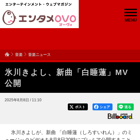
MENU
音楽
音楽ニュース
氷川きよし、新曲「白睡蓮」MV
公開
2025年8月8日 / 11:10
ポスト
シェア
送る
氷川きよしが、新曲 「白睡蓮（しろすいれん）」のミ
ュージックビデオを8月8日20時にプレミア公開すること