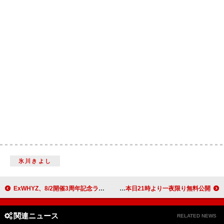
氷川きよし
ExWHYZ、8/2開催3周年記念ライブより最新シングル「iD」ライブ映像公開
竹内アンナ、Zeppワンマン本日21時より一夜限り無料公開
関連ニュース
RELATED NEWS