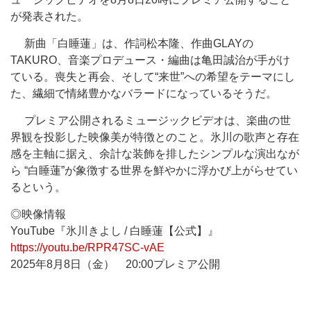
が発表された。
新曲「白睡蓮」は、作詞松本隆、作曲GLAYの
TAKURO、音楽プロデュース・編曲は亀田誠治が手がけ
ている。喪失と再会、そして“来世”への希望をテーマにし
た、繊細で情緒豊かなバラードになっているそうだ。
プレミア公開されるミュージックビデオは、楽曲の世
界観を投影した映像美が特徴とのこと。氷川の歌声と存在
感を主軸に据え、余計な装飾を排したシンプルな演出なが
ら “白睡蓮”が象徴する世界を鮮やかに浮かび上がらせてい
るという。
◎映像情報
YouTube『氷川きよし / 白睡蓮【公式】』
https://youtu.be/RPR47SC-vAE
2025年8月8日（金） 20:00プレミア公開