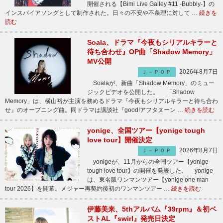
開催される【Bimi Live Galley #11 -Bubbly-】の
インスパイアソングとして制作された。日々の不安や不条理に対して …
続きを
読む
Soala、ドラマ『今夜もシリアルキラーと
待ち合わせ』OP曲「Shadow Memory」
MV公開
2026年8月7日
Ｊ－ＰＯＰ
Soalaが、新曲「Shadow Memory」のミュー
ジックビデオを公開した。 「Shadow
Memory」は、横山裕が主演を務めるドラマ『今夜もシリアルキラーと待ち合わ
せ』のオープニング曲。同ドラマは講談社『good!アフタヌーン …
続きを読む
yonige、全国ツアー【yonige tough
love tour】開催決定
2026年8月7日
Ｊ－ＰＯＰ
yonigeが、11月からの全国ツアー【yonige
tough love tour】の開催を発表した。 yonige
は、東名阪ワンマンツアー【yonige one man
tour 2026】を開幕。メジャー再契約後初のワンマンツアー …
続きを読む
伊藤美来、5thアルバム『39rpm』＆初ベ
ストAL『swirl』発売日決定