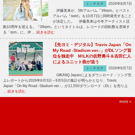
2026年8月7日
Ｊ－ＰＯＰ
伊藤美来が、5thアルバム『39rpm』とベスト
アルバム『swirl』を10月7日に同時発売すること
が決定した。 伊藤美来は今年アーティスト活
動10周年を迎える。『39rpm』というタイトルは、レコードの回転数を意味す
る「rpm」に、伊 …
続きを読む
【先ヨミ・デジタル】Travis Japan「On
My Road -Stadium ver.-」がDLソング首
位を独走中 M!LKの佐野勇斗＆吉田仁人
によるユニット曲が追う
2026年8月7日
Ｊ－ＰＯＰ
GfK/NIQ Japanによるダウンロード・ソング売
上レポートから2026年8月3日～8月5日の集計が明らかとなり、Travis
Japan「On My Road -Stadium ver.-」が11,550ダウンロード（DL）を売り上
…
続きを読む
more »