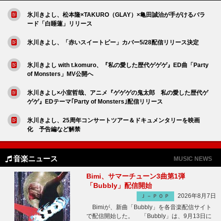
氷川きよし、松本隆×TAKURO（GLAY）×亀田誠治が手がけるバラ
ード「白睡蓮」リリース
氷川きよし、「赤いスイートピー」カバー5/28配信リリース決定
氷川きよし with t.komuro、『私の愛した歴代ゲゲゲ』ED曲「Party
of Monsters」MV公開へ
氷川きよし×小室哲哉、アニメ『ゲゲゲの鬼太郎 私の愛した歴代ゲ
ゲゲ』EDテーマ｢Party of Monsters｣配信リリース
氷川きよし、25周年コンサートツアー＆ドキュメンタリーを映画
化 予告編など解禁
音楽ニュース
MUSIC NEWS
Bimi、サマーチューン3曲第1弾
「Bubbly」配信開始
2026年8月7日
Ｊ－ＰＯＰ
Bimiが、新曲「Bubbly」を各音楽配信サイト
で配信開始した。 「Bubbly」は、9月13日に