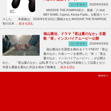
2026年8月8日
Ｊ－ＰＯＰ
MA55IVE THE RAMPAGEが、新曲「八 feat.
BBY NABE, Cyprus, Kenya Fujita」を配信リリー
スした。 本楽曲は、2026年6月10日に開催されたMA55IVE THE RAMPAGE
初の日本 …
続きを読む
福山雅治、ドラマ『君は夏のなか』主題
歌「蛍」インスパイアムービー公開
2026年8月8日
Ｊ－ＰＯＰ
福山雅治が主題歌を務めるドラマNEXT『君は
夏のなか』の名シーンを使用した「蛍（「君は
夏のなか」インスパイアムービー）」が公開さ
れた。 『君は夏のなか』はBL界でピュアな作品の代表格として話題となり、
何度も重版を重ねた作品を初めて映像化 …
続きを読む
more »