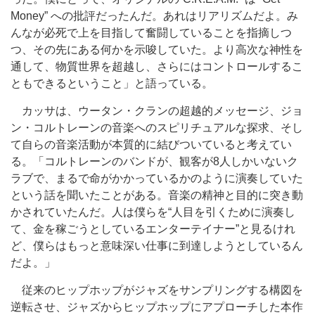
Money” への批評だったんだ。あれはリアリズムだよ。み
んなが必死で上を目指して奮闘していることを指摘しつ
つ、その先にある何かを示唆していた。より高次な神性を
通して、物質世界を超越し、さらにはコントロールするこ
ともできるということ」と語っている。
カッサは、ウータン・クランの超越的メッセージ、ジョ
ン・コルトレーンの音楽へのスピリチュアルな探求、そし
て自らの音楽活動が本質的に結びついていると考えてい
る。「コルトレーンのバンドが、観客が8人しかいないク
ラブで、まるで命がかかっているかのように演奏していた
という話を聞いたことがある。音楽の精神と目的に突き動
かされていたんだ。人は僕らを“人目を引くために演奏し
て、金を稼ごうとしているエンターテイナー”と見るけれ
ど、僕らはもっと意味深い仕事に到達しようとしているん
だよ。」
従来のヒップホップがジャズをサンプリングする構図を
逆転させ、ジャズからヒップホップにアプローチした本作