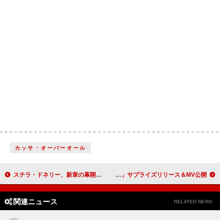
カッサ・オーバーオール
ステラ・ドネリー、新章の幕開けとなる「Baths」と「Standing Ovation」公開
coldrain、レーベル移籍第2弾SG「Chasing Shadows」サプライズリリース＆MV公開
関連ニュース
RELATED NEWS