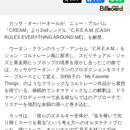
カッサ・オーバーオールが、ニュー・アルバム
『CREAM』より2ndシングル「C.R.E.A.M. (CASH
RULES EVERYTHING AROUND ME)」を解禁。
ウータン・クランのラップ・アンセム「C.R.E.A.M.」を
ジョン・コルトレーン風に探求し、スピリチュアル・ジャ
ズと黄金期ヒップホップの境界を溶かし去ったこの曲で
は、カッサがウータン・クランのプロダクションをマイナ
ー・ブルースとして捉え、3/4拍子の「My Favorite
Things」のようなクラシックなコルトレーン作品から着想
を得ている。催眠的でシネマティックなこの解釈は、ドラ
マー／プロデューサーである彼ならではのアプローチで、
リスナーを強烈な余韻の渦へと巻き込む。
カッサは、「彼らのエネルギー全体が、“金を稼いで光
り輝くスーツを着る”という考え方へのオルタナティブだ
った。僕にとって、オリジナルの“C.R.E.A.M.” は “Get