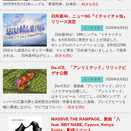
2025年6月の11thシングル「希望列車」以来約 …
続きを読む
日向坂46、ニューSG『イチャイチャ虫』
リリース決定
2026年8月8日
Ｊ－ＰＯＰ
日向坂46が、18thシングル『イチャイチャ
虫』を9月30日に発売することが決定した。
今シングルのフォーメーションは、8月9日25時
20分から放送のレギュラー番組、テレビ東京『日向坂で会いましょう』で発表
される。 日向坂46はデビュ …
続きを読む
Da-iCE、「アンリミテッド」リリックビ
デオ公開
2026年8月8日
Ｊ－ＰＯＰ
Da-iCEが、最新曲「アンリミテッド」のリリ
ックビデオを公開した。 「アンリミテッド」
はキリンビール「のどごし」のCMソングで、メ
ンバーの工藤大輝と花村想太が作詞・作曲を担当した楽曲。ブレイクビーツを
軸に構成しながら、サビではフルバン …
続きを読む
MA55IVE THE RAMPAGE、新曲「八
feat. BBY NABE, Cyprus, Kenya
Fujita」配信リリース