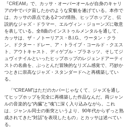
『CREAM』で、カッサ・オーバーオールが自身のキャリ
アの中でバク宙したかのような変貌を遂げている。本作で
は、カッサの原点である2つの情熱、ヒップホップと、伝
説的なジャズ・ドラマー、エルヴィン・ジョーンズに敬意
を表している。全8曲のインストゥルメンタルを通して、
カッサは、ザ・ノトーリアス・B.I.G.、ウータン・クラ
ン、ドクター・ドレー、ア・トライブ・コールド・クエス
ト、アウトキャスト、ディゲブル・プラネッツ、そしてジ
ュヴィナイルといったヒップホップのレジェンドアーティ
ストの名曲を、ぶっとんだ冒険的なリズム感覚で、巧妙か
つときに崇高なジャズ・スタンダードへと再構築してい
る。
「“CREAM”はただのカバーじゃなくて、ジャズを通し
てヒップホップを完全に再構築した作品なんだ。両ジャン
ルの音楽的な“内臓”と“魂”に深く入り込みながら。これ
は、ジャンル同士の衝突というより、90年代からずっと熟
成されてきた“対話”を表現したもの」とカッサは述べてい
る。