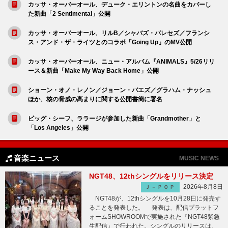
カッサ・オーバーオール、デューク・エリントンの名曲をカバーし
た新曲「2 Sentimental」公開
カッサ・オーバーオール、リルB／シャバズ・パレセズ／フランシ
ス・アンド・ザ・ライツとのコラボ「Going Up」のMV公開
カッサ・オーバーオール、ニュー・アルバム『ANIMALS』5/26リリ
ース＆新曲「Make My Way Back Home」公開
ショーン・オノ・レノン／ジョーン・バエズ／グラハム・ナッシュ
ほか、核の脅威の高まりに関する公開書簡に署名
ビッグ・シーフ、ララージが参加した新曲「Grandmother」と
「Los Angeles」公開
音楽ニュース
MUSIC NEWS
NGT48、12thシングルをリリース決定
2026年8月8日
Ｊ－ＰＯＰ
NGT48が、12thシングルを10月28日に発売す
ることを発表した。 発表は、配信プラットフ
ォームSHOWROOMで実施された『NGT48緊急
生配信』で行われた。シングルのリリースは、