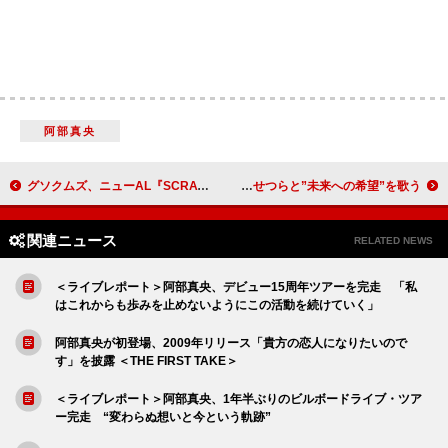
阿部真央
グソクムズ、ニューAL『SCRATCH』11月発売 先行配信SG「それは恋に違いない」リリース＆MV公開
さだまさし、19年ぶりの【夏 長崎から】開催 今井美樹／湘南乃風／南こうせつらと”未来への希望”を歌う
関連ニュース
RELATED NEWS
＜ライブレポート＞阿部真央、デビュー15周年ツアーを完走 「私
はこれからも歩みを止めないようにこの活動を続けていく」
阿部真央が初登場、2009年リリース「貴方の恋人になりたいので
す」を披露 ＜THE FIRST TAKE＞
＜ライブレポート＞阿部真央、1年半ぶりのビルボードライブ・ツア
ー完走 “変わらぬ想いと今という軌跡”