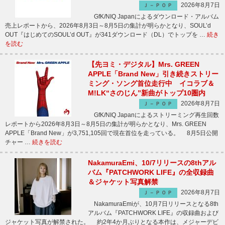
2026年8月7日
Ｊ－ＰＯＰ
GfK/NIQ Japanによるダウンロード・アルバム
売上レポートから、2026年8月3日～8月5日の集計が明らかとなり、SOUL’d
OUT『はじめてのSOUL’d OUT』が341ダウンロード（DL）でトップを …
続き
を読む
【先ヨミ・デジタル】Mrs. GREEN
APPLE「Brand New」引き続きストリー
ミング・ソング首位走行中 イコラブ＆
M!LK“さのじん”新曲がトップ10圏内
2026年8月7日
Ｊ－ＰＯＰ
GfK/NIQ Japanによるストリーミング再生回数
レポートから2026年8月3日～8月5日の集計が明らかとなり、Mrs. GREEN
APPLE「Brand New」が3,751,105回で現在首位を走っている。 8月5日公開
チャー …
続きを読む
NakamuraEmi、10/7リリースの8thアル
バム『PATCHWORK LIFE』の全収録曲
＆ジャケット写真解禁
2026年8月7日
Ｊ－ＰＯＰ
NakamuraEmiが、10月7日リリースとなる8th
アルバム『PATCHWORK LIFE』の収録曲および
ジャケット写真が解禁された。 約2年4か月ぶりとなる本作は、メジャーデビ