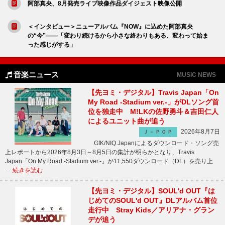
阿部真央、8月発売ライブ映像作品ダイジェスト映像公開
＜インタビュー＞ニューアルバム『NOW』に込めた阿部真央
の“今”――「変わり続けるから小さな終わりもある、変わって始ま
った感じがする」
音楽ニュース
MUSIC NEWS
【先ヨミ・デジタル】Travis Japan「On
My Road -Stadium ver.-」がDLソング首
位を独走中 M!LKの佐野勇斗＆吉田仁人
によるユニット曲が追う
2026年8月7日
Ｊ－ＰＯＰ
GfK/NIQ Japanによるダウンロード・ソング売
上レポートから2026年8月3日～8月5日の集計が明らかとなり、Travis
Japan「On My Road -Stadium ver.-」が11,550ダウンロード（DL）を売り上
…
続きを読む
【先ヨミ・デジタル】SOUL'd OUT『は
じめてのSOUL'd OUT』DLアルバム首位
走行中 Stray Kids／アリアナ・グラン
デが追う