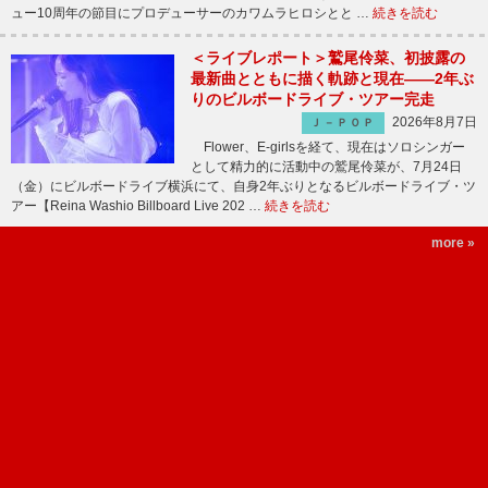
ュー10周年の節目にプロデューサーのカワムラヒロシとと …
続きを読む
＜ライブレポート＞鷲尾伶菜、初披露の
最新曲とともに描く軌跡と現在――2年ぶ
りのビルボードライブ・ツアー完走
2026年8月7日
Ｊ－ＰＯＰ
Flower、E-girlsを経て、現在はソロシンガー
として精力的に活動中の鷲尾伶菜が、7月24日
（金）にビルボードライブ横浜にて、自身2年ぶりとなるビルボードライブ・ツ
アー【Reina Washio Billboard Live 202 …
続きを読む
more »