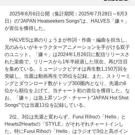
2025年8月6日公開（集計期間：2025年7月28日～8月3
日）の“JAPAN Heatseekers Songs”は、HALVES「嫌々」
が首位を獲得した。
HALVESは弟のりょうまが作詞・作曲・編曲を担当し、
兄のみらいがキャラクターアニメーションを手がける双子
のユニット。「嫌々」は2024年1月26日に配信リリースさ
れた楽曲で、リリースから1年半経過した現在、再び注目
を集めている。ミュージックビデオは再生数1,150万回を
突破し、当週は動画再生で35位を記録。また、ストリーミ
ングとダウンロード数がトップ300圏内となり、先週の6
位から順位を上げて、当チャート初の首位を獲得した。な
お、「嫌々」は急上昇ソング・チャート“JAPAN Hot Shot
Songs”では当週11位を記録している。
2位、3位は先週と変わらず、Furui Rihoの「Hello」と
Hearts2Heartsの「STYLE」がそれぞれチャートインし
た。特にFurui Rihoの「Hello」はラジオで3位と高ポイン