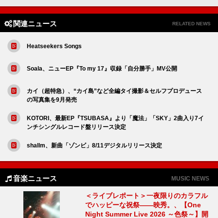
関連ニュース
RELATED NEWS
Heatseekers Songs
Soala、ニューEP『To my 17』収録「自分勝手」MV公開
カイ（超特急）、“カイ島”など全編タイ撮影＆セルフプロデュース
の写真集を9月発売
KOTORI、最新EP『TSUBASA』より「魔法」「SKY」2曲入り7イ
ンチシングルレコード盤リリース決定
shallm、新曲「ゾンビ」8/11デジタルリリース決定
音楽ニュース
MUSIC NEWS
＜ライブレポート＞一夜限りのカラフル
でハッピーな祝祭――映秀。、【One
Night Summer Live 2026 ～色祭～】開