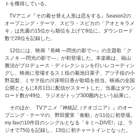
トを獲得している。
TVアニメ『その着せ替え人形は恋をする』Season2の
オープニング・テーマ、スピラ・スピカの「アオとキラメ
キ」は先週の15位から順位を上げて8位に。ダウンロード
数で28位を記録した。
12位には、映画『長崎 ―閃光の影で―』の主題歌「ク
スノキ ―閃光の影で―」が初登場した。本楽曲は、福山
雅治がプロデュース・ディレクションを行いレコーディン
グし、映画に登場するスミ役の菊池日菜子、アツ子役の小
野花梨、ミサヲ役の川床明日香が歌唱を担当。映画の全国
公開とともに8月1日に配信がスタートした。当週はダウン
ロード数が49位、ラジオがトップ300圏内という結果に。
そのほか、 TVアニメ『神統記（テオゴニア）』のオー
プニング・テーマの、野田愛実「衝動」が11位に初登場。
my favの10作目のシングルとなる「キミへDIVE!」は、ラ
ジオで75位を記録し、13位に初チャートインとなった。