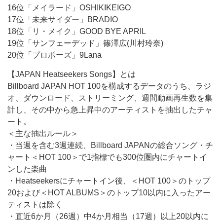
16位「メイラード」OSHIKIKEIGO
17位「未来サイダー」BRADIO
18位「リ・メイク」GOOD BYE APRIL
19位「サンフェーデッド」篠澤広(川村玲奈)
20位「プロポーズ」9Lana
【JAPAN Heatseekers Songs】とは
Billboard JAPAN HOT 100を構成するデータのうち、ラジ
オ、ダウンロード、ストリーミング、週間動画再生数を集
計し、その中から急上昇中のアーティストを抽出したチャ
ート。
＜主な抽出ルール＞
・当週を含む3週連続、Billboard JAPANの総合ソング・チ
ャート＜HOT 100＞で1指標でも300位圏内にチャートイ
ンした楽曲
・Heatseekersにチャートイン後、＜HOT 100＞のトップ
20および＜HOT ALBUMS＞のトップ10以内に入ったアー
ティストは除く
・直近6か月（26週）中4か月相当（17週）以上20以内に