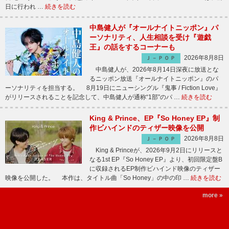
日に行われ …
続きを読む
中島健人が『オールナイトニッポン』パ
ーソナリティ、人生相談を受け『遊戯
王』の話をするコーナーも
2026年8月8日
Ｊ－ＰＯＰ
中島健人が、2026年8月14日深夜に放送とな
るニッポン放送『オールナイトニッポン』のパ
ーソナリティを担当する。 8月19日にニューシングル『鬼事 / Fiction Love』
がリリースされることを記念して、中島健人が通称“1部”のパ …
続きを読む
King & Prince、EP『So Honey EP』制
作ビハインドのティザー映像を公開
2026年8月8日
Ｊ－ＰＯＰ
King & Princeが、2026年9月2日にリリースと
なる1st EP『So Honey EP』より、初回限定盤B
に収録されるEP制作ビハインド映像のティザー
映像を公開した。 本作は、タイトル曲「So Honey」の中の印 …
続きを読む
more »