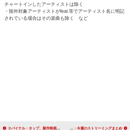
チャートインしたアーティストは除く
・除外対象アーティストがfeat.等でアーティスト名に明記
されている場合はその楽曲も除く など
スパイナル・タップ、新作映画よりエルトン・ジョンとタッグを組んだ「ストーンヘンジ」新ver.公開
あいみょん／ミセス／サウシー／ヒゲダン／ミスチルがマイルストーン突破：今週のストリーミングまとめ