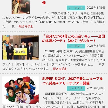
催
2026年8月9日
Ｊ－ＰＯＰ
10代20代の同世代リスナーを中心に注目を集
めるシンガーソングライターの映秀。が、8月1日に東京・Spotify O-WESTにて
一夜限りのワンマンライブ【One Night Summer Live 2026 ～色祭～】を開催し
た。 夏 …
続きを読む
「自分だけの1冊との出会いを」――全国
の本屋パーティ【本パ】がスタート
2026年8月9日
Ｊ－ＰＯＰ
2026年8月8日に東京・紀伊國屋書店新宿本店
で、森永乳業のマウントレーニアと「新潮文庫
の100冊」を企画する新潮文庫がコラボしたプロ
ジェクト【本パ】オールナイト・オープニングイベントが開催された。 本プ
ロジェクトは「ほんとのひとやすみ …
続きを読む
SUPER EIGHT、2027年春にニューアル
バム発売＆アリーナツアー開催
2026年8月8日
Ｊ－ＰＯＰ
SUPER EIGHTが、2027年春にニューアルバ
ムをリリースし、アリーナツアーを開催する。
本情報の発表が行われた日は、“令和8年8月8
日”という「888」が並ぶ“超八（スーパーエイト）の日”。SUPER EIGHTは、前