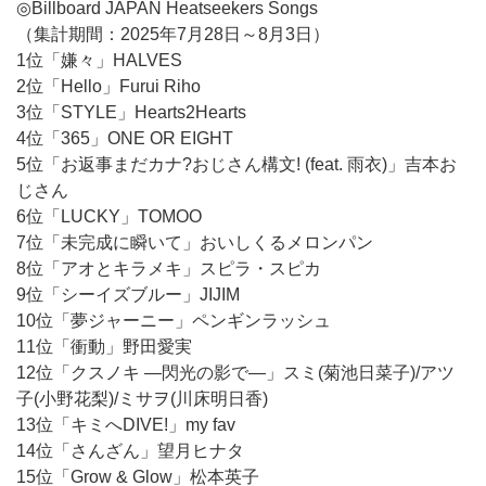
◎Billboard JAPAN Heatseekers Songs
（集計期間：2025年7月28日～8月3日）
1位「嫌々」HALVES
2位「Hello」Furui Riho
3位「STYLE」Hearts2Hearts
4位「365」ONE OR EIGHT
5位「お返事まだカナ?おじさん構文! (feat. 雨衣)」吉本お
じさん
6位「LUCKY」TOMOO
7位「未完成に瞬いて」おいしくるメロンパン
8位「アオとキラメキ」スピラ・スピカ
9位「シーイズブルー」JIJIM
10位「夢ジャーニー」ペンギンラッシュ
11位「衝動」野田愛実
12位「クスノキ ―閃光の影で―」スミ(菊池日菜子)/アツ
子(小野花梨)/ミサヲ(川床明日香)
13位「キミへDIVE!」my fav
14位「さんざん」望月ヒナタ
15位「Grow & Glow」松本英子