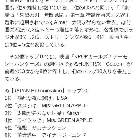
て前週と同順位をキープしており、ストリーミングでは当
週も1位を維持し続けている。1位のLiSAと同じく『『劇
場版「鬼滅の刃」無限城編 』第一章 猗窩座再来』のW主
題歌に起用されているAimer「太陽が昇らない世界」は前
週の2位から3位へと一つ順位を落とす形に。各指標ではラ
ジオが3位→2位、ストリーミングが6位→4位、動画再生
は4位→5位と変動している。
その他トップ10では、映画『KPOPガールズ！デーモ
ン・ハンターズ』の劇中歌であるHUNTR/X「Golden」が
前週の13位から9位に浮上し、初のトップ10入りを果たし
ている。
◎【JAPAN Hot Animation】トップ10
1位「残酷な夜に輝け」LiSA
2位「クスシキ」Mrs. GREEN APPLE
3位「太陽が昇らない世界」Aimer
4位「ライラック」Mrs. GREEN APPLE
5位「怪獣」サカナクション
6位「革命道中」アイナ・ジ・エンド