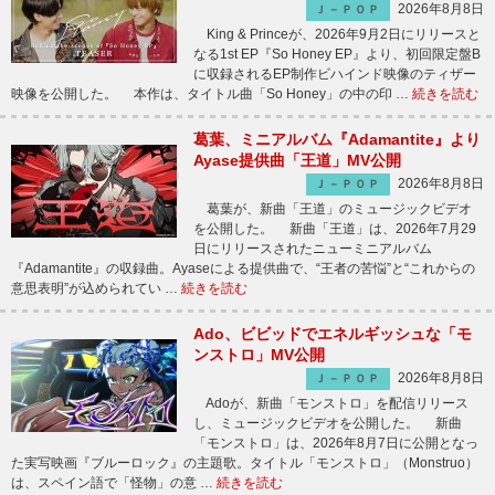
2026年8月8日
Ｊ－ＰＯＰ
King & Princeが、2026年9月2日にリリースと
なる1st EP『So Honey EP』より、初回限定盤B
に収録されるEP制作ビハインド映像のティザー
映像を公開した。 本作は、タイトル曲「So Honey」の中の印 …
続きを読む
葛葉、ミニアルバム『Adamantite』より
Ayase提供曲「王道」MV公開
2026年8月8日
Ｊ－ＰＯＰ
葛葉が、新曲「王道」のミュージックビデオ
を公開した。 新曲「王道」は、2026年7月29
日にリリースされたニューミニアルバム
『Adamantite』の収録曲。Ayaseによる提供曲で、“王者の苦悩”と“これからの
意思表明”が込められてい …
続きを読む
Ado、ビビッドでエネルギッシュな「モ
ンストロ」MV公開
2026年8月8日
Ｊ－ＰＯＰ
Adoが、新曲「モンストロ」を配信リリース
し、ミュージックビデオを公開した。 新曲
「モンストロ」は、2026年8月7日に公開となっ
た実写映画『ブルーロック』の主題歌。タイトル「モンストロ」（Monstruo）
は、スペイン語で「怪物」の意 …
続きを読む