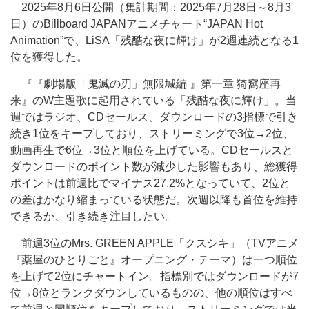
2025年8月6日公開（集計期間：2025年7月28日～8月3
日）のBillboard JAPANアニメチャート“JAPAN Hot
Animation”で、LiSA「残酷な夜に輝け」が2週連続となる1
位を獲得した。
『『劇場版「鬼滅の刃」無限城編 』第一章 猗窩座再
来』のW主題歌に起用されている「残酷な夜に輝け」。当
週ではラジオ、CDセールス、ダウンロードの3指標で引き
続き1位をキープしており、ストリーミングで3位→2位、
動画再生で6位→3位と順位を上げている。CDセールスと
ダウンロードのポイント数が減少した影響もあり、総獲得
ポイントは前週比でマイナス27.2%となっていて、2位と
の差はかなり縮まっている状態だ。次週以降も首位を維持
できるか、引き続き注目したい。
前週3位のMrs. GREEN APPLE「クスシキ」（TVアニメ
『薬屋のひとりごと』オープニング・テーマ）は一つ順位
を上げて2位にチャートイン。指標別ではダウンロードが7
位→8位とランクダウンしているものの、他の順位はすべ