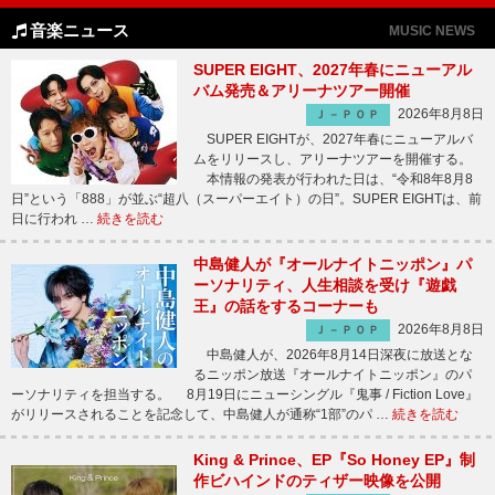
音楽ニュース
MUSIC NEWS
SUPER EIGHT、2027年春にニューアル
バム発売＆アリーナツアー開催
2026年8月8日
Ｊ－ＰＯＰ
SUPER EIGHTが、2027年春にニューアルバ
ムをリリースし、アリーナツアーを開催する。
本情報の発表が行われた日は、“令和8年8月8
日”という「888」が並ぶ“超八（スーパーエイト）の日”。SUPER EIGHTは、前
日に行われ …
続きを読む
中島健人が『オールナイトニッポン』パ
ーソナリティ、人生相談を受け『遊戯
王』の話をするコーナーも
2026年8月8日
Ｊ－ＰＯＰ
中島健人が、2026年8月14日深夜に放送とな
るニッポン放送『オールナイトニッポン』のパ
ーソナリティを担当する。 8月19日にニューシングル『鬼事 / Fiction Love』
がリリースされることを記念して、中島健人が通称“1部”のパ …
続きを読む
King & Prince、EP『So Honey EP』制
作ビハインドのティザー映像を公開