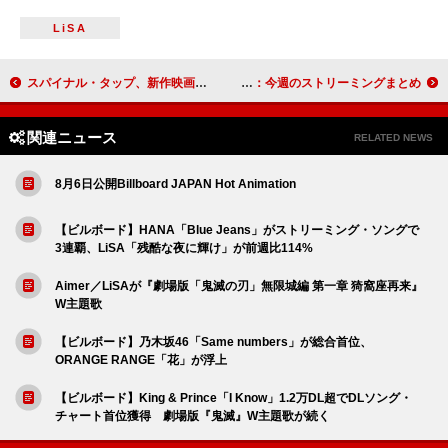
LiSA
スパイナル・タップ、新作映画よりエルトン・ジョンとタッグを組んだ「ストーンヘンジ」新ver.公開
あいみょん／ミセス／サウシー／ヒゲダン／ミスチルがマイルストーン突破：今週のストリーミングまとめ
関連ニュース
RELATED NEWS
8月6日公開Billboard JAPAN Hot Animation
【ビルボード】HANA「Blue Jeans」がストリーミング・ソングで
3連覇、LiSA「残酷な夜に輝け」が前週比114%
Aimer／LiSAが『劇場版「鬼滅の刃」無限城編 第一章 猗窩座再来』
W主題歌
【ビルボード】乃木坂46「Same numbers」が総合首位、
ORANGE RANGE「花」が浮上
【ビルボード】King & Prince「I Know」1.2万DL超でDLソング・
チャート首位獲得 劇場版『鬼滅』W主題歌が続く