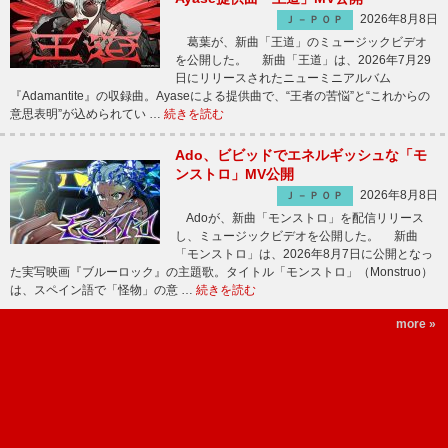
2026年8月8日
Ｊ－ＰＯＰ
葛葉が、新曲「王道」のミュージックビデオ
を公開した。 新曲「王道」は、2026年7月29
日にリリースされたニューミニアルバム
『Adamantite』の収録曲。Ayaseによる提供曲で、“王者の苦悩”と“これからの
意思表明”が込められてい …
続きを読む
Ado、ビビッドでエネルギッシュな「モ
ンストロ」MV公開
2026年8月8日
Ｊ－ＰＯＰ
Adoが、新曲「モンストロ」を配信リリース
し、ミュージックビデオを公開した。 新曲
「モンストロ」は、2026年8月7日に公開となっ
た実写映画『ブルーロック』の主題歌。タイトル「モンストロ」（Monstruo）
は、スペイン語で「怪物」の意 …
続きを読む
more »