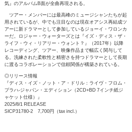
気』のアルバムB面が全曲再現される。
ツアー・メンバーには最高峰のミュージシャンたちが起
用されているが、中でも注目なのは現在オアシス再結成ツ
アーに新ドラマーとして参加しているジョーイ・ワロンカ
ーだ。ロジャー・ウォーターズとは『イズ・ディス・ザ・
ライフ・ウィ・リアリー・ウォント？』（2017年）以降
レコーディング、ツアー、映像作品まで幅広く関与して
る。洗練された柔軟性と精密さを持つドラマーとして長期
に渡るコラボレーションで信頼関係が構築されている。
◎リリース情報
『ディス・イズ・ノット・ア・ドリル：ライヴ・フロム・
プラハ-ジャパン・エディション（2CD+BD 7インチ紙ジ
ャケット仕様）』
2025/8/1 RELEASE
SICP31780-2 7,700円（tax incl.）