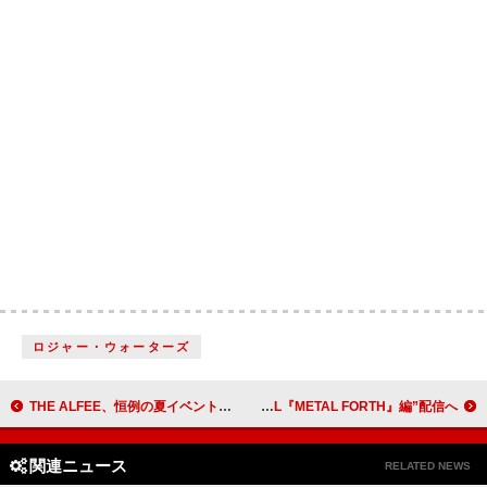
ロジャー・ウォーターズ
THE ALFEE、恒例の夏イベント開催 バンドにおけるコンサート本数記録更新
BABYMETAL、ショッピング番組『BABYNET DA DA DA』“ニューAL『METAL FORTH』編”配信へ
関連ニュース
RELATED NEWS