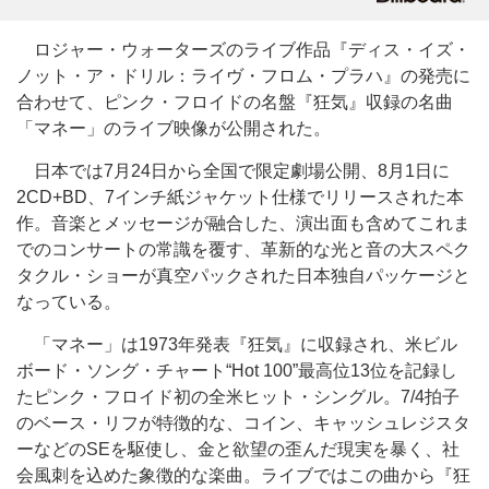
ロジャー・ウォーターズのライブ作品『ディス・イズ・
ノット・ア・ドリル：ライヴ・フロム・プラハ』の発売に
合わせて、ピンク・フロイドの名盤『狂気』収録の名曲
「マネー」のライブ映像が公開された。
日本では7月24日から全国で限定劇場公開、8月1日に
2CD+BD、7インチ紙ジャケット仕様でリリースされた本
作。音楽とメッセージが融合した、演出面も含めてこれま
でのコンサートの常識を覆す、革新的な光と音の大スペク
タクル・ショーが真空パックされた日本独自パッケージと
なっている。
「マネー」は1973年発表『狂気』に収録され、米ビル
ボード・ソング・チャート“Hot 100”最高位13位を記録し
たピンク・フロイド初の全米ヒット・シングル。7/4拍子
のベース・リフが特徴的な、コイン、キャッシュレジスタ
ーなどのSEを駆使し、金と欲望の歪んだ現実を暴く、社
会風刺を込めた象徴的な楽曲。ライブではこの曲から『狂