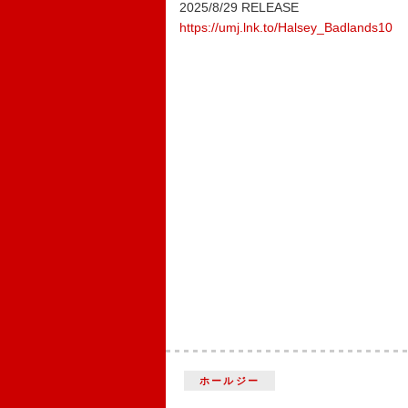
2025/8/29 RELEASE
https://umj.lnk.to/Halsey_Badlands10
ホールジー