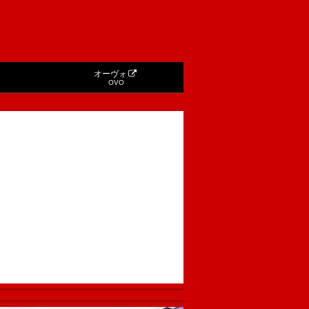
オーヴォ
OVO