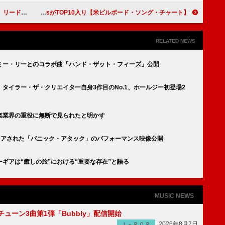
ィザー第2弾公開
【米ビルボード・ソング・チャート】アレックス・ウォーレン「オーディナリー」9週目の首位、Saja BoysがTOP10入り
RELATED NEWS
ミー・リーとのコラボ曲「ハンド・ザット・フィーズ」公開
タイラー・ザ・クリエイター自身3作目のNo.1、ホールジー初登場2
楽業界の重役に無断で見られたと明かす
イアされた「パニック・アタック」のパフォーマンス映像公開
ギアは“癒しの旅”における“重要な存在”と語る
MUSIC NEWS
ーチューン3曲第1弾「Bubbly」配信開始
2026年8月7日
Ｊ－ＰＯＰ