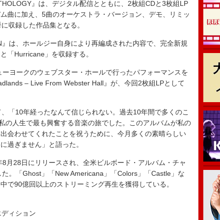
N ANTHOLOGY』は、デジタル配信とともに、2枚組CDと3枚組LP
ム曲に加え、5曲のオーケストラ・バージョン、デモ、リミッ
挙に収録した作品集となる。
DITION』は、ホールジー自身により再編成された内容で、完全新規
と「Hurricane」を収録する。
ューヨークのウェブスター・ホールで行ったパフォーマンスを
 – Live From Webster Hall』が、今回2枚組LPとして
、「10年経ったなんて信じられない。過去10年間で多くのこ
は私の人生で最も興奮する音楽の旅でした。このアルバムが私の
に出会わせてくれたことを祝うために、今月多くの素晴らしい
りに過ぎません」と語った。
年8月28日にリリースされ、全米ビルボード・アルバム・チャ
た。「Ghost」「New Americana」「Colors」「Castle」な
中で90億回以上のストリーミング再生を獲得している。
エディション