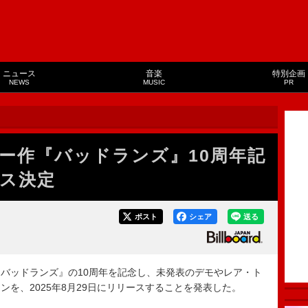
ニュース
音楽
特別企画
NEWS
MUSIC
PR
ー作『バッドランズ』10周年記
ス決定
ポスト
シェア
送る
バッドランズ』の10周年を記念し、未発表のデモやレア・ト
を、2025年8月29日にリリースすることを発表した。