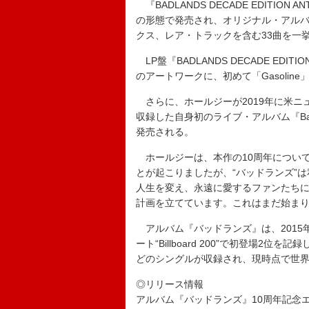
『BADLANDS DECADE EDITIO
の形態で発売され、オリジナル・アルバ
クス、レア・トラックを含む33曲を一
LP盤『BADLANDS DECADE E
のアートワークに、初めて「Gasoline」
さらに、ホールジーが2019年に米ニ
収録した自身初のライブ・アルバム『Badlands
発売される。
ホールジーは、本作の10周年について
とが起こりましたが、“バッドランズ”
人生を変え、永遠に愛するファンたち
計画を立てています。これはまだ始ま
アルバム『バッドランズ』は、2015
ート“Billboard 200”で初登場2位を記録し
どのシングルが収録され、現時点で世界
◎リリース情報
アルバム『バッドランズ』10周年記念