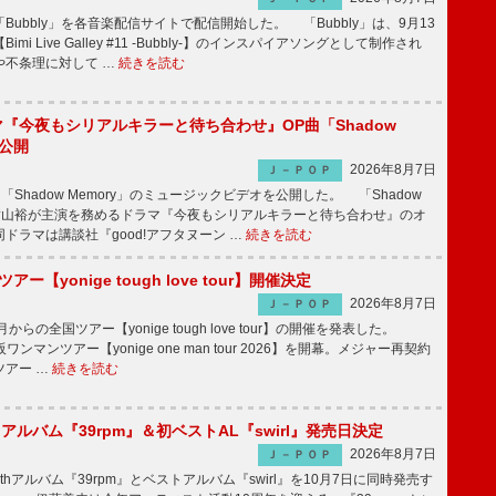
Bubbly」を各音楽配信サイトで配信開始した。 「Bubbly」は、9月13
mi Live Galley #11 -Bubbly-】のインスパイアソングとして制作され
や不条理に対して …
続きを読む
ラマ『今夜もシリアルキラーと待ち合わせ』OP曲「Shadow
V公開
2026年8月7日
Ｊ－ＰＯＰ
「Shadow Memory」のミュージックビデオを公開した。 「Shadow
、横山裕が主演を務めるドラマ『今夜もシリアルキラーと待ち合わせ』のオ
ドラマは講談社『good!アフタヌーン …
続きを読む
ツアー【yonige tough love tour】開催決定
2026年8月7日
Ｊ－ＰＯＰ
月からの全国ツアー【yonige tough love tour】の開催を発表した。
阪ワンマンツアー【yonige one man tour 2026】を開幕。メジャー再契約
ツアー …
続きを読む
hアルバム『39rpm』＆初ベストAL『swirl』発売日決定
2026年8月7日
Ｊ－ＰＯＰ
hアルバム『39rpm』とベストアルバム『swirl』を10月7日に同時発売す