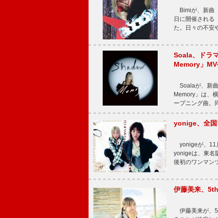
Bimiが、新曲「
日に開催される【Bi
た。日々の不安
Soala、ド
Memory」M
Soalaが、新曲
Memory」は
ープニング曲。同
yonige、全国
yonigeが、11
yonigeは、東名
後初のワンマン
伊藤美来、5t
伊藤美来が、5t