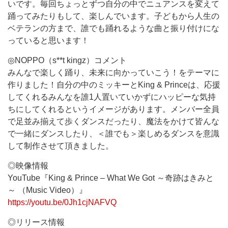
いです。毎回ちょっとずつ自分の中でニュアンスを変えて
踊ってみたりもして、楽しんでいます。子どもから人生の
ベテランの方まで、誰でも踊れるような曲と振り付けにな
っていると思います！
◎NOPPO（s**t kingz）コメント
みんなで楽しく踊り、未来に向かっていこう！をテーマに
作りました！自分の中のミッキーとKing & Princeは、応援
してくれるみんなを誰1人置いていかずにハッピーな気持
ちにしてくれるというイメージがあります。メンバー全員
で足並み揃えて歩くダンスだったり、魔法をかけて皆んな
で一緒にダンスしたり、＜誰でも＞楽しめるダンスを意識
して制作させて頂きました。
◎映像情報
YouTube『King & Prince – What We Got ～奇跡はきみと
～ （Music Video）』
https://youtu.be/0Jh1cjNAFVQ
◎リリース情報