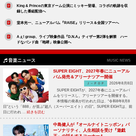
King & Princeの東京ドーム公演にミッキー登場、コラボの軌跡を収
録した番組配信へ
堂本光一、ニューアルバム『RAISE』リリース＆全国ツアーへ
Aぇ! group、ライブ映像作品『D.N.A』ティザー第2弾を解禁 ハー
ドなバンド曲「咆哮」映像公開へ
音楽ニュース
MUSIC NEWS
SUPER EIGHT、2027年春にニューアル
バム発売＆アリーナツアー開催
2026年8月8日
Ｊ－ＰＯＰ
SUPER EIGHTが、2027年春にニューアルバ
ムをリリースし、アリーナツアーを開催する。
本情報の発表が行われた日は、“令和8年8月8
日”という「888」が並ぶ“超八（スーパーエイト）の日”。SUPER EIGHTは、前
日に行われ …
続きを読む
中島健人が『オールナイトニッポン』パ
ーソナリティ、人生相談を受け『遊戯