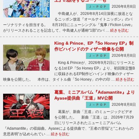
王』の話をするコーナーも
2026年8月8日
Ｊ－ＰＯＰ
中島健人が、2026年8月14日深夜に放送とな
るニッポン放送『オールナイトニッポン』のパ
ーソナリティを担当する。 8月19日にニューシングル『鬼事 / Fiction Love』
がリリースされることを記念して、中島健人が通称“1部”のパ …
続きを読む
King & Prince、EP『So Honey EP』制
作ビハインドのティザー映像を公開
2026年8月8日
Ｊ－ＰＯＰ
King & Princeが、2026年9月2日にリリースと
なる1st EP『So Honey EP』より、初回限定盤B
に収録されるEP制作ビハインド映像のティザー
映像を公開した。 本作は、タイトル曲「So Honey」の中の印 …
続きを読む
葛葉、ミニアルバム『Adamantite』より
Ayase提供曲「王道」MV公開
2026年8月8日
Ｊ－ＰＯＰ
葛葉が、新曲「王道」のミュージックビデオ
を公開した。 新曲「王道」は、2026年7月29
日にリリースされたニューミニアルバム
『Adamantite』の収録曲。Ayaseによる提供曲で、“王者の苦悩”と“これからの
意思表明”が込められてい …
続きを読む