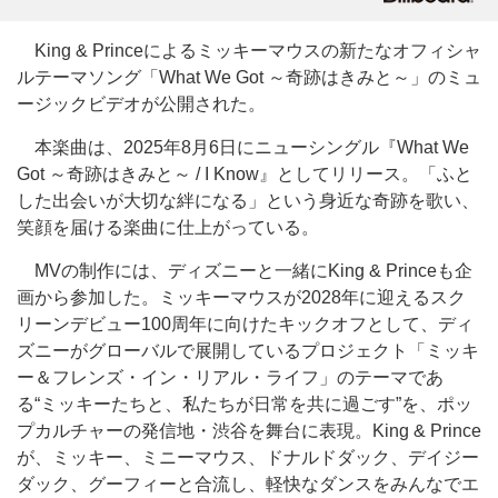
King & Princeによるミッキーマウスの新たなオフィシャ
ルテーマソング「What We Got ～奇跡はきみと～」のミュ
ージックビデオが公開された。
本楽曲は、2025年8月6日にニューシングル『What We
Got ～奇跡はきみと～ / I Know』としてリリース。「ふと
した出会いが大切な絆になる」という身近な奇跡を歌い、
笑顔を届ける楽曲に仕上がっている。
MVの制作には、ディズニーと一緒にKing & Princeも企
画から参加した。ミッキーマウスが2028年に迎えるスク
リーンデビュー100周年に向けたキックオフとして、ディ
ズニーがグローバルで展開しているプロジェクト「ミッキ
ー＆フレンズ・イン・リアル・ライフ」のテーマであ
る“ミッキーたちと、私たちが日常を共に過ごす”を、ポッ
プカルチャーの発信地・渋谷を舞台に表現。King & Prince
が、ミッキー、ミニーマウス、ドナルドダック、デイジー
ダック、グーフィーと合流し、軽快なダンスをみんなでエ