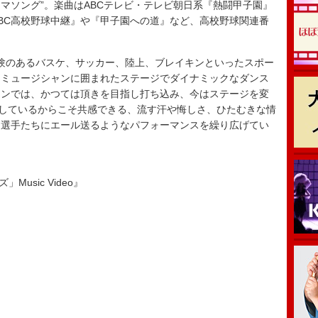
マソング”。楽曲はABCテレビ・テレビ朝日系『熱闘甲子園』
BC高校野球中継』や『甲子園への道』など、高校野球関連番
験のあるバスケ、サッカー、陸上、ブレイキンといったスポー
、ミュージシャンに囲まれたステージでダイナミックなダンス
ーンでは、かつては頂きを目指し打ち込み、今はステージを変
指しているからこそ共感できる、流す汗や悔しさ、ひたむきな情
な選手たちにエール送るようなパフォーマンスを繰り広げてい
」Music Video』