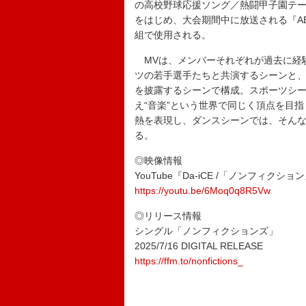
の高校野球応援ソング／熱闘甲子園テー
をはじめ、大会期間中に放送される『A
組で使用される。
MVは、メンバーそれぞれが過去に経
ツの若手選手たちと共演するシーンと
を披露するシーンで構成。スポーツシ
え“音楽”という世界で同じく頂点を目
熱を表現し、ダンスシーンでは、そん
る。
◎映像情報
YouTube『Da-iCE /「ノンフィクションズ
https://youtu.be/6Moq0q8R5Vw
◎リリース情報
シングル「ノンフィクションズ」
2025/7/16 DIGITAL RELEASE
https://ffm.to/nonfictions_