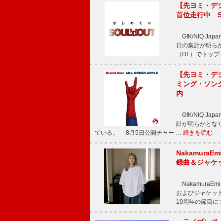
【先ヨミ・デジタ
首位走行中 S
GfK/NIQ J
日の集計が明らかと
（DL）でトップ
【先ヨミ・デジタ
ミング・ソング
内
GfK/NIQ J
計が明らかとなり、M
ている。 8月5日公開チャー …
続きを読む
Nakamura
録曲＆ジャケ
NakamuraE
およびジャケッ
10周年の節目