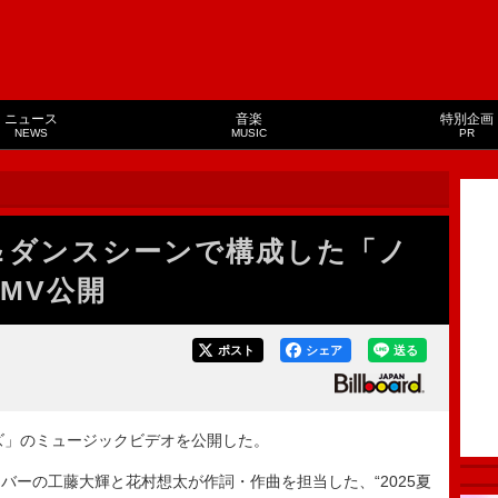
ニュース
音楽
特別企画
NEWS
MUSIC
PR
ツ＆ダンスシーンで構成した「ノ
MV公開
ポスト
シェア
送る
ンズ」のミュージックビデオを公開した。
ーの工藤大輝と花村想太が作詞・作曲を担当した、“2025夏