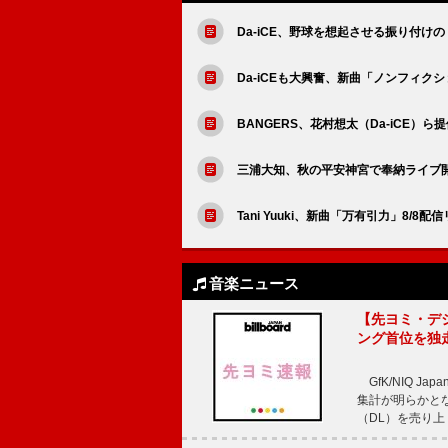
Da-iCE、野球を想起させる振り付
Da-iCEも大興奮、新曲「ノンフィク
BANGERS、花村想太（Da-iCE）ら提供
三浦大知、秋の平安神宮で奉納ライブ
Tani Yuuki、新曲「万有引力」8
音楽ニュース
【先ヨミ・デジタル
ング首位を独
GfK/NIQ J
集計が明らかとなり、T
（DL）を売り上