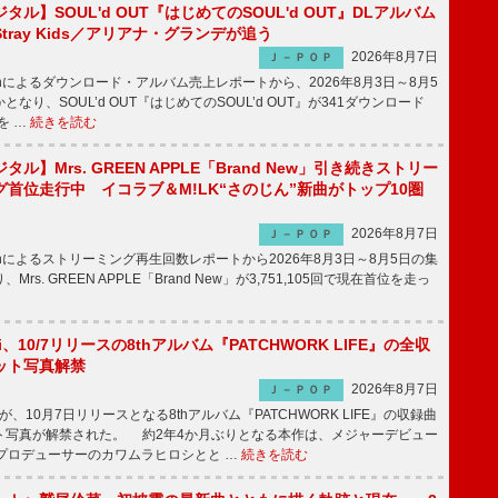
ル】SOUL'd OUT『はじめてのSOUL'd OUT』DLアルバム
tray Kids／アリアナ・グランデが追う
2026年8月7日
Ｊ－ＰＯＰ
apanによるダウンロード・アルバム売上レポートから、2026年8月3日～8月5
なり、SOUL’d OUT『はじめてのSOUL’d OUT』が341ダウンロード
を …
続きを読む
ル】Mrs. GREEN APPLE「Brand New」引き続きストリー
首位走行中 イコラブ＆M!LK“さのじん”新曲がトップ10圏
2026年8月7日
Ｊ－ＰＯＰ
apanによるストリーミング再生回数レポートから2026年8月3日～8月5日の集
rs. GREEN APPLE「Brand New」が3,751,105回で現在首位を走っ
Emi、10/7リリースの8thアルバム『PATCHWORK LIFE』の全収
ット写真解禁
2026年8月7日
Ｊ－ＰＯＰ
miが、10月7日リリースとなる8thアルバム『PATCHWORK LIFE』の収録曲
ト写真が解禁された。 約2年4か月ぶりとなる本作は、メジャーデビュー
にプロデューサーのカワムラヒロシとと …
続きを読む