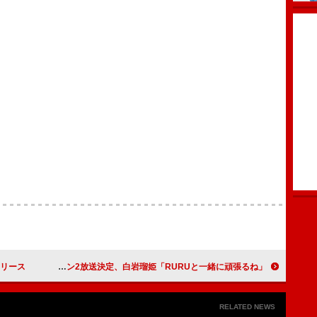
リリース
JO1×サンリオ「JOCHUM」TVアニメのシーズン2放送決定、白岩瑠姫「RURUと一緒に頑張るね」
RELATED NEWS