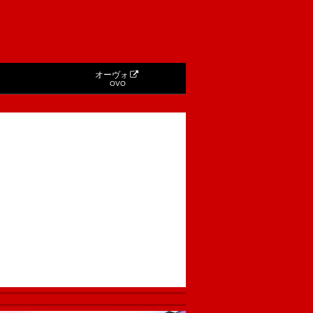
オーヴォ
OVO