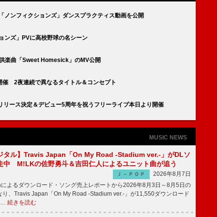
けの「ノンフィクションズ」ダンスプラクティス動画を公開
ションズ」PVに高校野球の名シーン
楽曲「Sweet Homesick」のMV公開
開催 2夜連続で異なるタイトル＆コンセプト
/8配信リリース決定＆デビュー5周年を祝うフリーライブ本日より開催
MUSIC NEWS
】Travis Japan「On My Road -Stadium ver.-」がDLソ
走中 M!LKの佐野勇斗＆吉田仁人によるユニット曲が追う
2026年8月7日
Ｊ－ＰＯＰ
apanによるダウンロード・ソング売上レポートから2026年8月3日～8月5日の
ravis Japan「On My Road -Stadium ver.-」が11,550ダウンロード
 …
続きを読む