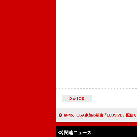
Da-iCE
m-flo、LISA参加の新曲「ELUSIVE」配信
関連ニュース