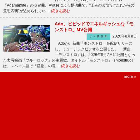
『Adamantite』の収録曲。Ayaseによる提供曲で、“王者の苦悩”と“これからの
意思表明”が込められてい …
続きを読む
Ado、ビビッドでエネルギッシュな「モ
ンストロ」MV公開
2026年8月8日
Ｊ－ＰＯＰ
Adoが、新曲「モンストロ」を配信リリース
し、ミュージックビデオを公開した。 新曲
「モンストロ」は、2026年8月7日に公開となっ
た実写映画『ブルーロック』の主題歌。タイトル「モンストロ」（Monstruo）
は、スペイン語で「怪物」の意 …
続きを読む
more »