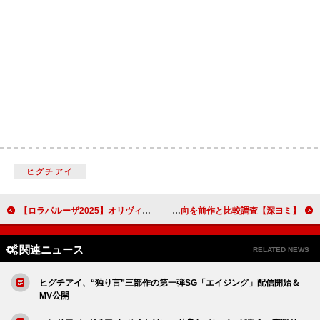
ヒグチアイ
【ロラパルーザ2025】オリヴィア・ロドリゴ、ウィーザーと「Buddy Holly」で共演
【深ヨミ】CUTIE STREET『キューにストップできません！/ちきゅーめいくあっぷ計画』の初週販売動向を前作と比較調査
関連ニュース
RELATED NEWS
ヒグチアイ、“独り言”三部作の第一弾SG「エイジング」配信開始＆
MV公開