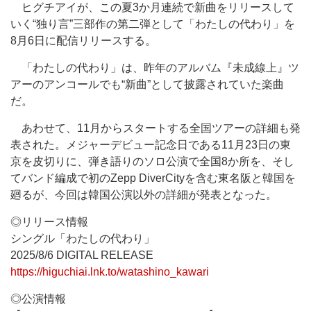
ヒグチアイが、この夏3か月連続で新曲をリリースして
いく“独り言”三部作の第二弾として「わたしの代わり」を
8月6日に配信リリースする。
「わたしの代わり」は、昨年のアルバム『未成線上』ツ
アーのアンコールでも“新曲”として披露されていた楽曲
だ。
あわせて、11月からスタートする全国ツアーの詳細も発
表された。メジャーデビュー記念日である11月23日の東
京を皮切りに、弾き語りのソロ公演で全国8か所を、そし
てバンド編成で初のZepp DiverCityを含む東名阪と韓国を
廻るが、今回は韓国公演以外の詳細が発表となった。
◎リリース情報
シングル「わたしの代わり」
2025/8/6 DIGITAL RELEASE
https://higuchiai.lnk.to/watashino_kawari
◎公演情報