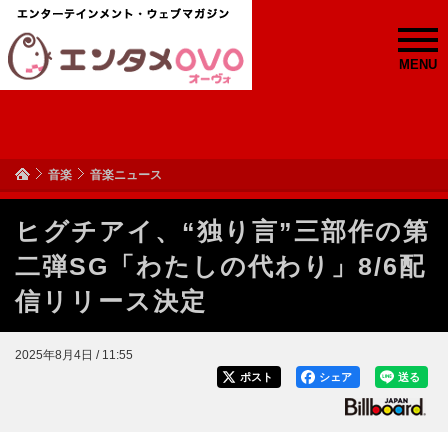
MENU
音楽
音楽ニュース
ヒグチアイ、“独り言”三部作の第
二弾SG「わたしの代わり」8/6配
信リリース決定
2025年8月4日 / 11:55
ポスト
シェア
送る