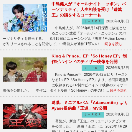
中島健人が『オールナイトニッポン』パ
ーソナリティ、人生相談を受け『遊戯
王』の話をするコーナーも
2026年8月8日
Ｊ－ＰＯＰ
中島健人が、2026年8月14日深夜に放送とな
るニッポン放送『オールナイトニッポン』のパ
ーソナリティを担当する。 8月19日にニューシングル『鬼事 / Fiction Love』
がリリースされることを記念して、中島健人が通称“1部”のパ …
続きを読む
King & Prince、EP『So Honey EP』制
作ビハインドのティザー映像を公開
2026年8月8日
Ｊ－ＰＯＰ
King & Princeが、2026年9月2日にリリースと
なる1st EP『So Honey EP』より、初回限定盤B
に収録されるEP制作ビハインド映像のティザー
映像を公開した。 本作は、タイトル曲「So Honey」の中の印 …
続きを読む
葛葉、ミニアルバム『Adamantite』より
Ayase提供曲「王道」MV公開
2026年8月8日
Ｊ－ＰＯＰ
葛葉が、新曲「王道」のミュージックビデオ
を公開した。 新曲「王道」は、2026年7月29
日にリリースされたニューミニアルバム