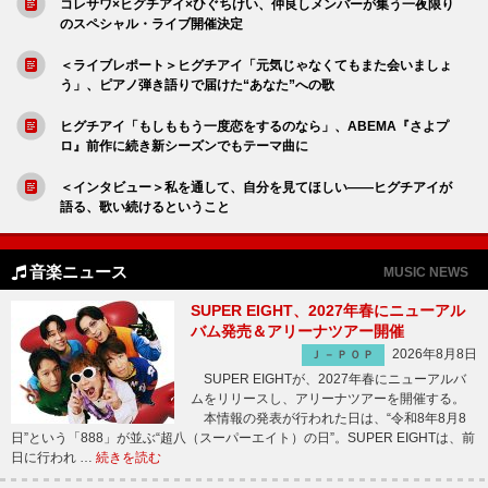
コレサワ×ヒグチアイ×ひぐちけい、仲良しメンバーが集う一夜限り
のスペシャル・ライブ開催決定
＜ライブレポート＞ヒグチアイ「元気じゃなくてもまた会いましょ
う」、ピアノ弾き語りで届けた“あなた”への歌
ヒグチアイ「もしももう一度恋をするのなら」、ABEMA『さよプ
ロ』前作に続き新シーズンでもテーマ曲に
＜インタビュー＞私を通して、自分を見てほしい――ヒグチアイが
語る、歌い続けるということ
音楽ニュース
MUSIC NEWS
SUPER EIGHT、2027年春にニューアル
バム発売＆アリーナツアー開催
2026年8月8日
Ｊ－ＰＯＰ
SUPER EIGHTが、2027年春にニューアルバ
ムをリリースし、アリーナツアーを開催する。
本情報の発表が行われた日は、“令和8年8月8
日”という「888」が並ぶ“超八（スーパーエイト）の日”。SUPER EIGHTは、前
日に行われ …
続きを読む