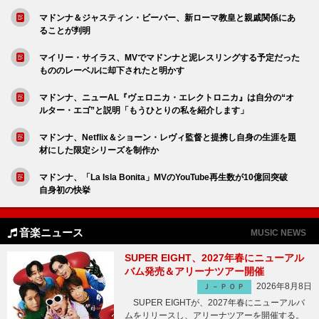
マドンナ＆ジャスティン・ビーバー、新ローマ教皇と親戚関係にあ
ることが判明
マイリー・サイラス、MVでマドンナと泥レスリングする予定だった
もののレーベルに却下されたと明かす
マドンナ、ニューAL『ヴェロニカ・エレクトロニカ』は自分の“オ
ルター・エゴ”と説明「もうひとりの私を紹介します」
マドンナ、Netflix＆ショーン・レヴィ監督と提携し自身の生涯を題
材にした限定シリーズを制作か
マドンナ、「La Isla Bonita」MVのYouTube再生数が10億回突破
自身初の快挙
音楽ニュース
MUSIC NEWS
SUPER EIGHT、2027年春にニューアル
バム発売＆アリーナツアー開催
2026年8月8日
Ｊ－ＰＯＰ
SUPER EIGHTが、2027年春にニューアルバ
ムをリリースし、アリーナツアーを開催する。