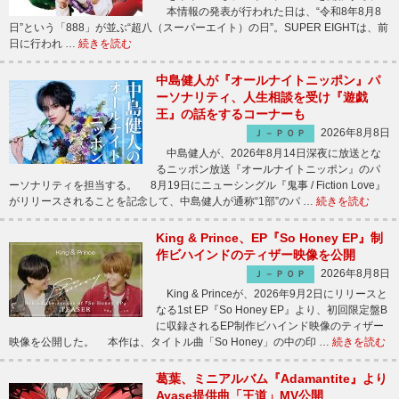
本情報の発表が行われた日は、“令和8年8月8
日”という「888」が並ぶ“超八（スーパーエイト）の日”。SUPER EIGHTは、前
日に行われ …
続きを読む
中島健人が『オールナイトニッポン』パ
ーソナリティ、人生相談を受け『遊戯
王』の話をするコーナーも
2026年8月8日
Ｊ－ＰＯＰ
中島健人が、2026年8月14日深夜に放送とな
るニッポン放送『オールナイトニッポン』のパ
ーソナリティを担当する。 8月19日にニューシングル『鬼事 / Fiction Love』
がリリースされることを記念して、中島健人が通称“1部”のパ …
続きを読む
King & Prince、EP『So Honey EP』制
作ビハインドのティザー映像を公開
2026年8月8日
Ｊ－ＰＯＰ
King & Princeが、2026年9月2日にリリースと
なる1st EP『So Honey EP』より、初回限定盤B
に収録されるEP制作ビハインド映像のティザー
映像を公開した。 本作は、タイトル曲「So Honey」の中の印 …
続きを読む
葛葉、ミニアルバム『Adamantite』より
Ayase提供曲「王道」MV公開