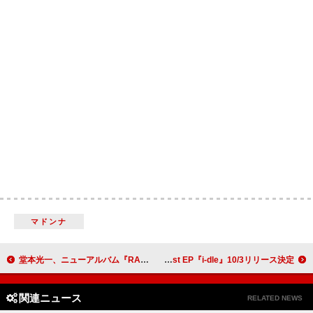
マドンナ
堂本光一、ニューアルバム『RAISE』リリース＆全国ツアーへ
i-dle、日本1st EP『i-dle』10/3リリース決定
関連ニュース
RELATED NEWS