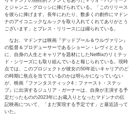
りマドンナの熱狂的ファンでもあったマリオ・パグリーノ
とジャンニ・グロッシに捧げられている。「このリリース
を彼らに捧げます。長年にわたり、数多くの創作にマドン
ナのアイコニックなルックを取り入れてくれてありがとう
ございます」とプレス・リリースには綴られている。
なお、マドンナは映画『デッドプール＆ウルヴァリン』
の監督＆プロデューサーであるショーン・レヴィととも
に、自身の人生とキャリアを題材にしたNetflixのリミテッ
ド・シリーズにも取り組んでいると報じられている。現時
点では、このプロジェクトが彼女の50年近いキャリアのど
の時期に焦点を当てているのかは明らかになっていない
が、映画『ファンタスティック4：ファースト・ステッ
プ』に出演するジュリア・ガーナーは、自身が主演する予
定だったものの2023年にお蔵入りとなったマドンナの伝
記映画について、「まだ実現する予定です」と最近語って
いた。