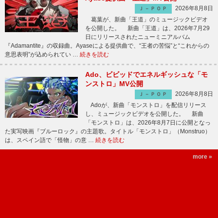
2026年8月8日
Ｊ－ＰＯＰ
葛葉が、新曲「王道」のミュージックビデオ
を公開した。 新曲「王道」は、2026年7月29
日にリリースされたニューミニアルバム
『Adamantite』の収録曲。Ayaseによる提供曲で、“王者の苦悩”と“これからの
意思表明”が込められてい …
続きを読む
Ado、ビビッドでエネルギッシュな「モ
ンストロ」MV公開
2026年8月8日
Ｊ－ＰＯＰ
Adoが、新曲「モンストロ」を配信リリース
し、ミュージックビデオを公開した。 新曲
「モンストロ」は、2026年8月7日に公開となっ
た実写映画『ブルーロック』の主題歌。タイトル「モンストロ」（Monstruo）
は、スペイン語で「怪物」の意 …
続きを読む
more »