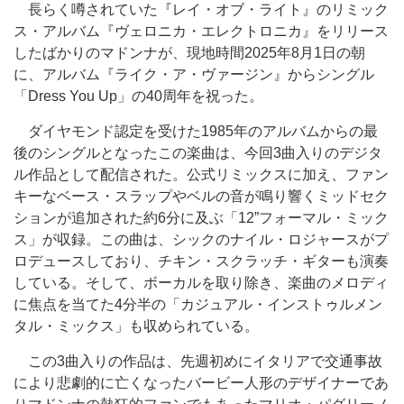
長らく噂されていた『レイ・オブ・ライト』のリミック
ス・アルバム『ヴェロニカ・エレクトロニカ』をリリース
したばかりのマドンナが、現地時間2025年8月1日の朝
に、アルバム『ライク・ア・ヴァージン』からシングル
「Dress You Up」の40周年を祝った。
ダイヤモンド認定を受けた1985年のアルバムからの最
後のシングルとなったこの楽曲は、今回3曲入りのデジタ
ル作品として配信された。公式リミックスに加え、ファン
キーなベース・スラップやベルの音が鳴り響くミッドセク
ションが追加された約6分に及ぶ「12”フォーマル・ミック
ス」が収録。この曲は、シックのナイル・ロジャースがプ
ロデュースしており、チキン・スクラッチ・ギターも演奏
している。そして、ボーカルを取り除き、楽曲のメロディ
に焦点を当てた4分半の「カジュアル・インストゥルメン
タル・ミックス」も収められている。
この3曲入りの作品は、先週初めにイタリアで交通事故
により悲劇的に亡くなったバービー人形のデザイナーであ