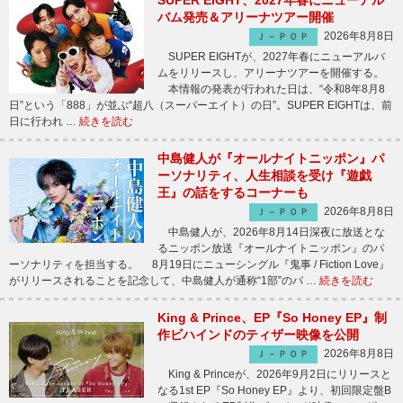
SUPER EIGHT、2027年春にニューアル
バム発売＆アリーナツアー開催
2026年8月8日
Ｊ－ＰＯＰ
SUPER EIGHTが、2027年春にニューアルバ
ムをリリースし、アリーナツアーを開催する。
本情報の発表が行われた日は、“令和8年8月8
日”という「888」が並ぶ“超八（スーパーエイト）の日”。SUPER EIGHTは、前
日に行われ …
続きを読む
中島健人が『オールナイトニッポン』パ
ーソナリティ、人生相談を受け『遊戯
王』の話をするコーナーも
2026年8月8日
Ｊ－ＰＯＰ
中島健人が、2026年8月14日深夜に放送とな
るニッポン放送『オールナイトニッポン』のパ
ーソナリティを担当する。 8月19日にニューシングル『鬼事 / Fiction Love』
がリリースされることを記念して、中島健人が通称“1部”のパ …
続きを読む
King & Prince、EP『So Honey EP』制
作ビハインドのティザー映像を公開
2026年8月8日
Ｊ－ＰＯＰ
King & Princeが、2026年9月2日にリリースと
なる1st EP『So Honey EP』より、初回限定盤B