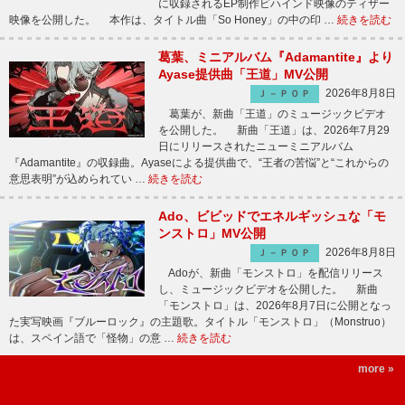
に収録されるEP制作ビハインド映像のティザー
映像を公開した。 本作は、タイトル曲「So Honey」の中の印 …
続きを読む
葛葉、ミニアルバム『Adamantite』より
Ayase提供曲「王道」MV公開
2026年8月8日
Ｊ－ＰＯＰ
葛葉が、新曲「王道」のミュージックビデオ
を公開した。 新曲「王道」は、2026年7月29
日にリリースされたニューミニアルバム
『Adamantite』の収録曲。Ayaseによる提供曲で、“王者の苦悩”と“これからの
意思表明”が込められてい …
続きを読む
Ado、ビビッドでエネルギッシュな「モ
ンストロ」MV公開
2026年8月8日
Ｊ－ＰＯＰ
Adoが、新曲「モンストロ」を配信リリース
し、ミュージックビデオを公開した。 新曲
「モンストロ」は、2026年8月7日に公開となっ
た実写映画『ブルーロック』の主題歌。タイトル「モンストロ」（Monstruo）
は、スペイン語で「怪物」の意 …
続きを読む
more »