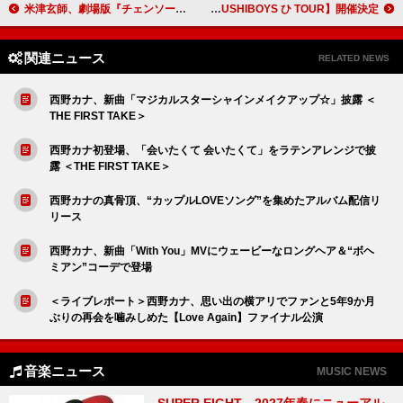
米津玄師、劇場版『チェンソーマン レゼ篇』主題歌「IRIS OUT」は両A面シングルに
SUSHIBOYS、約1年ぶりのワンマンツアー【SUSHIBOYS ひ TOUR】開催決定
関連ニュース
RELATED NEWS
西野カナ、新曲「マジカルスターシャインメイクアップ☆」披露 ＜
THE FIRST TAKE＞
西野カナ初登場、「会いたくて 会いたくて」をラテンアレンジで披
露 ＜THE FIRST TAKE＞
西野カナの真骨頂、“カップルLOVEソング”を集めたアルバム配信リ
リース
西野カナ、新曲「With You」MVにウェービーなロングヘア＆“ボヘ
ミアン”コーデで登場
＜ライブレポート＞西野カナ、思い出の横アリでファンと5年9か月
ぶりの再会を噛みしめた【Love Again】ファイナル公演
音楽ニュース
MUSIC NEWS