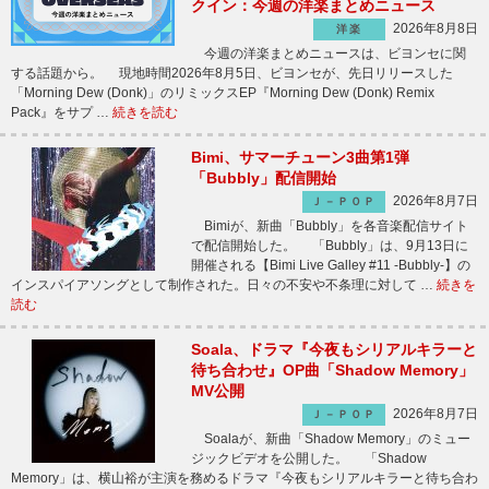
クイン：今週の洋楽まとめニュース
2026年8月8日
洋楽
今週の洋楽まとめニュースは、ビヨンセに関
する話題から。 現地時間2026年8月5日、ビヨンセが、先日リリースした
「Morning Dew (Donk)」のリミックスEP『Morning Dew (Donk) Remix
Pack』をサプ …
続きを読む
Bimi、サマーチューン3曲第1弾
「Bubbly」配信開始
2026年8月7日
Ｊ－ＰＯＰ
Bimiが、新曲「Bubbly」を各音楽配信サイト
で配信開始した。 「Bubbly」は、9月13日に
開催される【Bimi Live Galley #11 -Bubbly-】の
インスパイアソングとして制作された。日々の不安や不条理に対して …
続きを
読む
Soala、ドラマ『今夜もシリアルキラーと
待ち合わせ』OP曲「Shadow Memory」
MV公開
2026年8月7日
Ｊ－ＰＯＰ
Soalaが、新曲「Shadow Memory」のミュー
ジックビデオを公開した。 「Shadow
Memory」は、横山裕が主演を務めるドラマ『今夜もシリアルキラーと待ち合わ