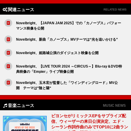
関連ニュース
RELATED NEWS
Novelbright、【JAPAN JAM 2025】での「カノープス」パフォー
マンス映像を公開
Novelbright、新曲「カノープス」MVテーマは“光を追いかける”
Novelbright、姫路城公演のダイジェスト映像を公開
Novelbright、【LIVE TOUR 2024 ～CIRCUS～】Blu-ray＆DVD特
典映像の「Empier」ライブ映像公開
Novelbright、玉木宏が監督した「ワインディングロード」MV公
開 テーマは“陰と陽“
音楽ニュース
MUSIC NEWS
ビヨンセがリミックスEPをサプライズ配
信、ウィーザーの来日公演決定、エド・
シーラン作詞作曲のみでTOP10に2曲ラン