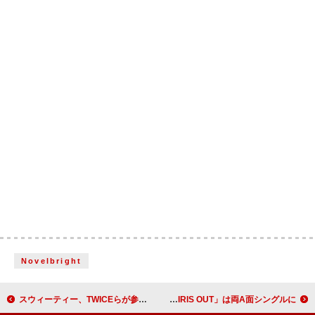
Novelbright
スウィーティー、TWICEらが参加した最新EP『ヘラ・プレッシャー』リリース
米津玄師、劇場版『チェンソーマン レゼ篇』主題歌「IRIS OUT」は両A面シングルに