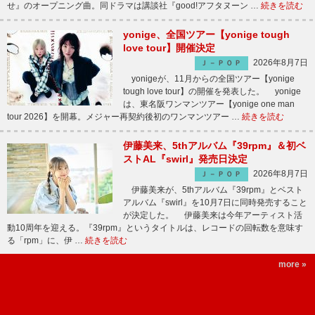
せ』のオープニング曲。同ドラマは講談社『good!アフタヌーン …
続きを読む
yonige、全国ツアー【yonige tough
love tour】開催決定
2026年8月7日
Ｊ－ＰＯＰ
yonigeが、11月からの全国ツアー【yonige
tough love tour】の開催を発表した。 yonige
は、東名阪ワンマンツアー【yonige one man
tour 2026】を開幕。メジャー再契約後初のワンマンツアー …
続きを読む
伊藤美来、5thアルバム『39rpm』＆初ベ
ストAL『swirl』発売日決定
2026年8月7日
Ｊ－ＰＯＰ
伊藤美来が、5thアルバム『39rpm』とベスト
アルバム『swirl』を10月7日に同時発売すること
が決定した。 伊藤美来は今年アーティスト活
動10周年を迎える。『39rpm』というタイトルは、レコードの回転数を意味す
る「rpm」に、伊 …
続きを読む
more »