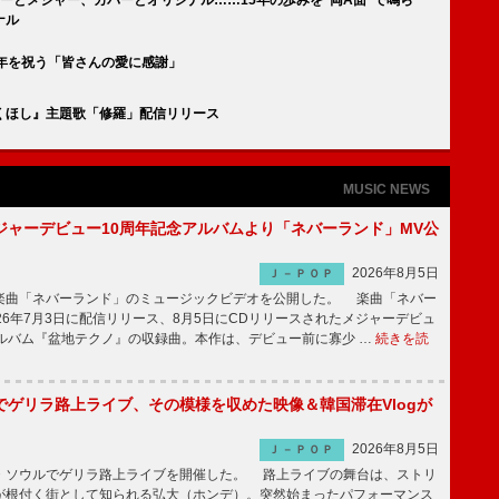
ナル
年を祝う「皆さんの愛に感謝」
くほし』主題歌「修羅」配信リリース
MUSIC NEWS
ジャーデビュー10周年記念アルバムより「ネバーランド」MV公
2026年8月5日
Ｊ－ＰＯＰ
曲「ネバーランド」のミュージックビデオを公開した。 楽曲「ネバー
26年7月3日に配信リリース、8月5日にCDリリースされたメジャーデビュ
アルバム『盆地テクノ』の収録曲。本作は、デビュー前に寡少 …
続きを読
でゲリラ路上ライブ、その模様を収めた映像＆韓国滞在Vlogが
2026年8月5日
Ｊ－ＰＯＰ
ソウルでゲリラ路上ライブを開催した。 路上ライブの舞台は、ストリ
が根付く街として知られる弘大（ホンデ）。突然始まったパフォーマンス