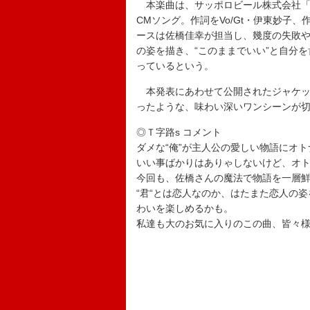
本楽曲は、サッポロビール株式会社「
CMソング。作詞をVo/Gt・伊東妙子
ースは佐橋佳幸が担当し、幾度の失敗
の姿を描き、“このままでいい”と自分
っているという。
本発表にあわせて公開されたジャケッ
ったような、味わい深いワンシーンが
◎Ｔ字路s コメント
ダメな“俺”が主人公の愛しい物語にオ
いい事ばかりはありゃしないけど、オ
今回も、佐橋さんの魔法で物語を一層
“君“とは恋人なのか、はたまた恋人の
わいを楽しめるかも。
私達も大のお気に入りのこの曲、皆々