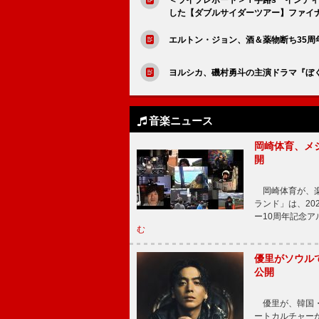
した【ダブルサイダーツアー】ファイ
エルトン・ジョン、酒＆薬物断ち35周
ヨルシカ、磯村勇斗の主演ドラマ『ぼ
音楽ニュース
岡崎体育、メ
開
岡崎体育が、楽
ランド」は、20
ー10周年記念
む
優里がソウル
公開
優里が、韓国・
ートカルチャー