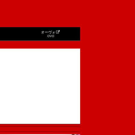
オーヴォ
OVO