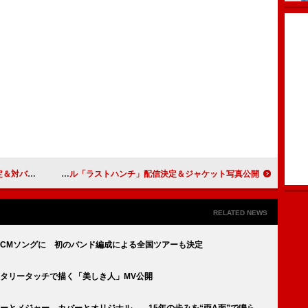
K 4】開催へ
レトロリロン、メジャー2ndシングル「ラストハンチ」配信決定＆ジャケット写真公開
RELATED NEWS
ルCMソングに 初のバンド編成による全国ツアーも決定
タリータッチで描く「美しき人」MV公開
ーとメジャー、カバーとオリジナル……15年の歩みを“両A面”で鳴ら