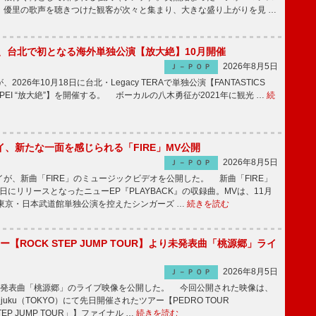
、優里の歌声を聴きつけた観客が次々と集まり、大きな盛り上がりを見 …
ICS、台北で初となる海外単独公演【放大絶】10月開催
2026年8月5日
Ｊ－ＰＯＰ
が、2026年10月18日に台北・Legacy TERAで単独公演【FANTASTICS
in TAIPEI “放大絶”】を開催する。 ボーカルの八木勇征が2021年に観光 …
続
、新たな一面を感じられる「FIRE」MV公開
2026年8月5日
Ｊ－ＰＯＰ
、新曲「FIRE」のミュージックビデオを公開した。 新曲「FIRE」
月5日にリリースとなったニューEP『PLAYBACK』の収録曲。MVは、11月
の東京・日本武道館単独公演を控えたシンガーズ …
続きを読む
ー【ROCK STEP JUMP TOUR】より未発表曲「桃源郷」ライ
2026年8月5日
Ｊ－ＰＯＰ
未発表曲「桃源郷」のライブ映像を公開した。 今回公開された映像は、
injuku（TOKYO）にて先日開催されたツアー【PEDRO TOUR
STEP JUMP TOUR」】ファイナル …
続きを読む