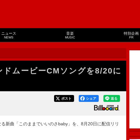
ニュース
音楽
特別企画
NEWS
MUSIC
PR
ドムービーCMソングを8/20に
ポスト
シェア
送る
る新曲「このままでいいのさbaby」を、8月20日に配信リリ