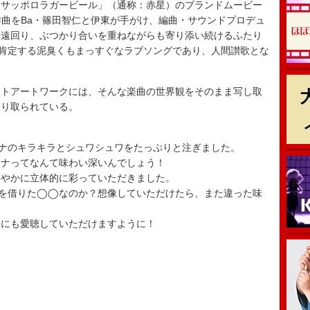
サッポロラガービール」（通称：赤星）のブランドムービー
、作曲をBa・篠田智仁と伊東が手がけ、編曲・サウンドプロデュ
や遠回り、ぶつかり合いを重ねながらも寄り添い続けるふたり
を肯定する泥臭くもまっすぐなラブソングであり、人間讃歌とな
トアートワークには、そんな楽曲の世界観をそのまま写し取
切り取られている。
トナのキラキラとシュワシュワをたっぷりと注ぎました。
トナってなんて味わい深いんでしょう！
鮮やかに立体的に彩っていただきました。
姿を借りた◯◯なのか？想像していただけたら、また違った味
様にも愛聴していただけますように！