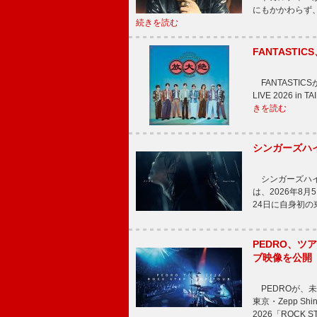
にもかかわらず
続きを読む
FANTAST
FANTASTICS
LIVE 2026 
きを読む
シンガーズハイ
シンガーズハイが
は、2026年8
24日に自身初
PEDRO、ツア
ブ映像を公開
PEDROが、
東京・Zepp Sh
2026「ROCK 