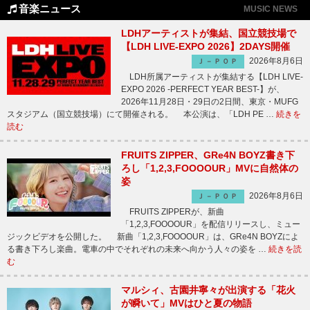
音楽ニュース
MUSIC NEWS
LDHアーティストが集結、国立競技場で
【LDH LIVE-EXPO 2026】2DAYS開催
2026年8月6日
Ｊ－ＰＯＰ
LDH所属アーティストが集結する【LDH LIVE-
EXPO 2026 -PERFECT YEAR BEST-】が、
2026年11月28日・29日の2日間、東京・MUFG
スタジアム（国立競技場）にて開催される。 本公演は、「LDH PE …
続きを
読む
FRUITS ZIPPER、GRe4N BOYZ書き下
ろし「1,2,3,FOOOOUR」MVに自然体の
姿
2026年8月6日
Ｊ－ＰＯＰ
FRUITS ZIPPERが、新曲
「1,2,3,FOOOOUR」を配信リリースし、ミュー
ジックビデオを公開した。 新曲「1,2,3,FOOOOUR」は、GRe4N BOYZによ
る書き下ろし楽曲。電車の中でそれぞれの未来へ向かう人々の姿を …
続きを読
む
マルシィ、古園井寧々が出演する「花火
が瞬いて」MVはひと夏の物語