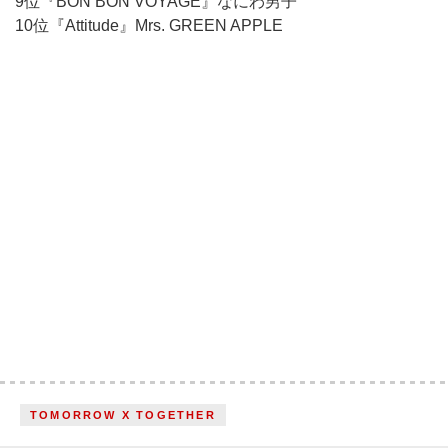
9位『BON BON VOYAGE』なにわ男子
10位『Attitude』Mrs. GREEN APPLE
TOMORROW X TOGETHER