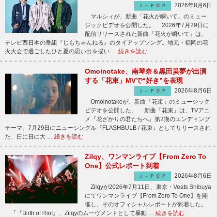
2026年8月6日
Ｊ－ＰＯＰ
マルシィが、新曲「花火が瞬いて」のミュー
ジックビデオを公開した。 2026年7月29日に
配信リリースされた新曲「花火が瞬いて」は、
テレビ西日本の番組『じもちゃんねる』のタイアップソング。地元・福岡の花
火大会で過ごしたひと夏の思い出を描い …
続きを読む
Omoinotake、南琴奈＆黒田昊夢が出演
する「花束」MVで“好き”を表現
2026年8月6日
Ｊ－ＰＯＰ
Omoinotakeが、新曲「花束」のミュージック
ビデオを公開した。 新曲「花束」は、TVアニ
メ『花ざかりの君たちへ』第2期のエンディング
テーマ。7月29日にニューシングル『FLASHBULB / 花束』としてリリースされ
た、日に日に大 …
続きを読む
Zilqy、ワンマンライブ【From Zero To
One】公式レポート到着
2026年8月6日
Ｊ－ＰＯＰ
Zilqyが2026年7月11日、東京・Veats Shibuya
にてワンマンライブ【From Zero To One】を開
催し、そのオフィシャルレポートが到着した。
「『Birth of Riot』、Zilqyのムーヴメントとして暴動 …
続きを読む