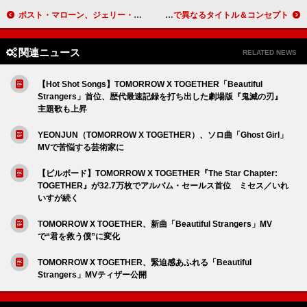
ポスト・マローン、ジェリー・ロールと米シアトル公演で披露した「Losers」ライブMV公開
三浦大知、秋の平安神宮で奉納ライブ開催 2夜連続で異なるタイトル＆コンセプト
関連ニュース
RELATED NEWS
【Hot Shot Songs】TOMORROW X TOGETHER「Beautiful
Strangers」首位、歴代最速記録を打ち出した劇場版『鬼滅の刃』
主題歌も上昇
YEONJUN（TOMORROW X TOGETHER）、ソロ曲「Ghost Girl」
MVで苦悩する芸術家に
【ビルボード】TOMORROW X TOGETHER『The Star Chapter:
TOGETHER』が32.7万枚でアルバム・セールス首位 ミセス／いれ
いすが続く
TOMORROW X TOGETHER、新曲「Beautiful Strangers」MV
で“君を救う僕”に変化
TOMORROW X TOGETHER、緊迫感あふれる「Beautiful
Strangers」MVティザー公開