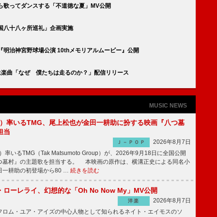
ら歌ってダンスする「不道徳な夏」MV公開
国八十八ヶ所巡礼」企画実施
明治神宮野球場公演 10thメモリアルムービー』公開
生楽曲「なぜ 僕たちは走るのか？」配信リリース
MUSIC NEWS
'z）率いるTMG、尾上松也が金田一耕助に扮する映画『八つ墓
担当
2026年8月7日
Ｊ－ＰＯＰ
いるTMG（Tak Matsumoto Group）が、2026年9月18日に全国公開
つ墓村』の主題歌を担当する。 本映画の原作は、横溝正史による同名小
一耕助の初登場から80 …
続きを読む
ローレライ、幻想的な「Oh No Now My」MV公開
2026年8月7日
洋楽
ロム・ユア・アイズの中心人物として知られるネイト・エイモスのソ