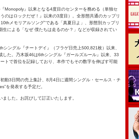
『Monopoly』以来となる4度目のセンターを務める（単独セ
というのはロックだぜ！』以来の3度目）。全形態共通のカップリ
 10thメモリアルソング”である「真夏日よ」、形態別カップリ
期生による「なぜ 僕たちは走るのか？」などが収録されてい
hシングル『チートデイ』（フラゲ日売上500,821枚）以来、
した。乃木坂46は6thシングル『ガールズルール』以来、33
ャートで首位を記録しており、本作でもその数字を伸ばす可能
月31日に初動3日間の売上集計、8月4日に週間シングル・セールス・チ
es Sales”を発表する予定だ。
いました。お詫びして訂正いたします。