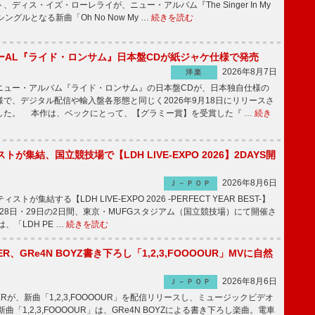
ディス・イズ・ローレライが、ニュー・アルバム『The Singer In My
シングルとなる新曲「Oh No Now My …
続きを読む
ーAL『ライド・ロンサム』日本盤CDが紙ジャケ仕様で発売
2026年8月7日
洋楽
ュー・アルバム『ライド・ロンサム』の日本盤CDが、日本独自仕様の
で、デジタル配信や輸入盤各形態と同じく2026年9月18日にリリースさ
した。 本作は、ベックにとって、【グラミー賞】を受賞した『 …
続き
トが集結、国立競技場で【LDH LIVE-EXPO 2026】2DAYS開
2026年8月6日
Ｊ－ＰＯＰ
トが集結する【LDH LIVE-EXPO 2026 -PERFECT YEAR BEST-】
1月28日・29日の2日間、東京・MUFGスタジアム（国立競技場）にて開催さ
、「LDH PE …
続きを読む
PPER、GRe4N BOYZ書き下ろし「1,2,3,FOOOOUR」MVに自然
2026年8月6日
Ｊ－ＰＯＰ
PPERが、新曲「1,2,3,FOOOOUR」を配信リリースし、ミュージックビデオ
「1,2,3,FOOOOUR」は、GRe4N BOYZによる書き下ろし楽曲。電車