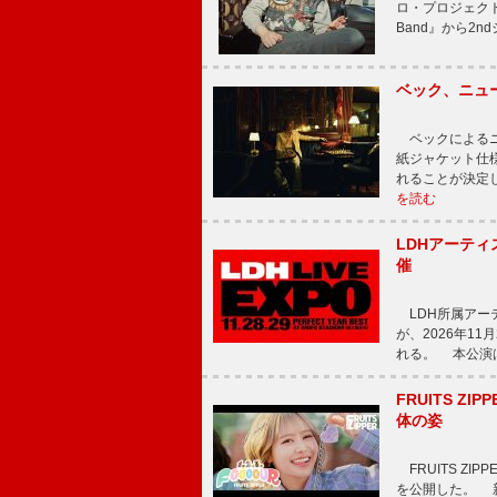
ロ・プロジェクト、
Band』から2nd
ベック、ニュ
ベックによるニ
紙ジャケット仕様
れることが決定
を読む
LDHアーティス
催
LDH所属アーティス
が、2026年1
れる。 本公演は
FRUITS ZI
体の姿
FRUITS ZI
を公開した。 新曲