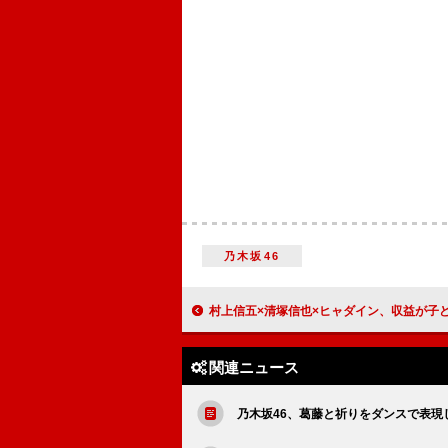
乃木坂46
村上信五×清塚信也×ヒャダイン、収益が子どもたちへのプレゼントになるチャリテ
関連ニュース
乃木坂46、葛藤と祈りをダンスで表現した