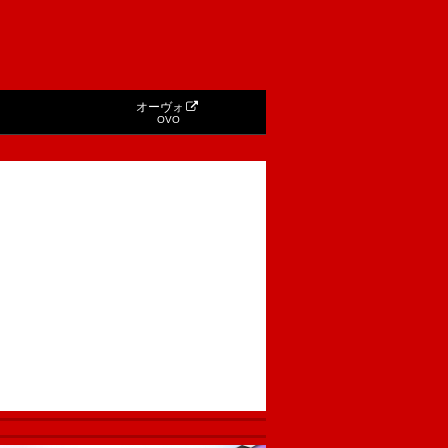
オーヴォ
OVO