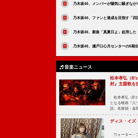
乃木坂46、メンバーが陽気に騒ぎなが
乃木坂46、ファンと達成を目指す「四
乃木坂46、新曲「真夏日よ」起用した『
乃木坂46、瀬戸口心月センターの6期
音楽ニュース
松本孝弘（B
村』主題歌を
松本孝弘（B’z）率
となる映画『八
説。名探偵・金田
ディス・イズ・
ウォーター・フ