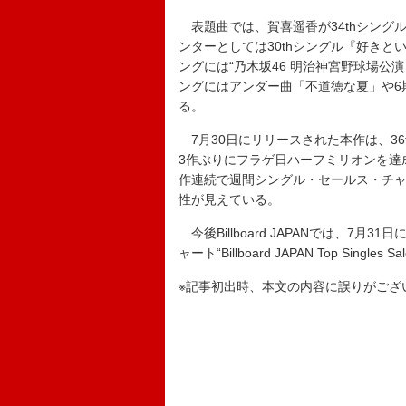
表題曲では、賀喜遥香が34thシングル
ンターとしては30thシングル『好き
ングには“乃木坂46 明治神宮野球場公演
ングにはアンダー曲「不道徳な夏」や6
る。
7月30日にリリースされた本作は、36t
3作ぶりにフラゲ日ハーフミリオンを達成
作連続で週間シングル・セールス・チ
性が見えている。
今後Billboard JAPANでは、7
ャート“Billboard JAPAN Top Singl
※記事初出時、本文の内容に誤りがござ