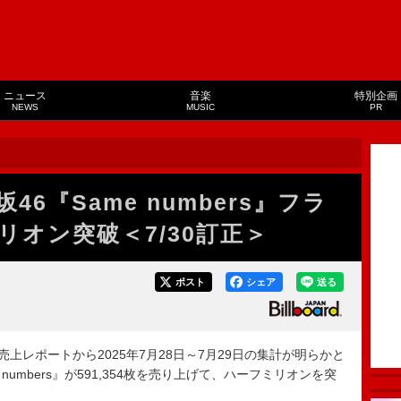
ニュース
音楽
特別企画
NEWS
MUSIC
PR
6『Same numbers』フラ
オン突破＜7/30訂正＞
ポスト
シェア
送る
グル売上レポートから2025年7月28日～7月29日の集計が明らかと
 numbers』が591,354枚を売り上げて、ハーフミリオンを突