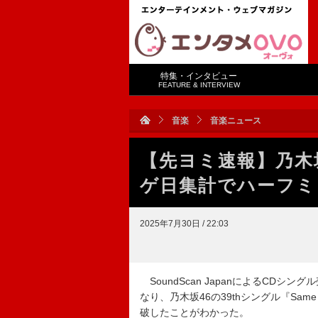
特集・インタビュー
FEATURE & INTERVIEW
音楽
音楽ニュース
【先ヨミ速報】乃木坂4
ゲ日集計でハーフミリ
2025年7月30日 / 22:03
SoundScan JapanによるCDシン
なり、乃木坂46の39thシングル『Same
破したことがわかった。