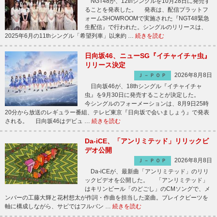
NGT48が、12thシングルを10月28日に発売す
ることを発表した。 発表は、配信プラットフ
ォームSHOWROOMで実施された『NGT48緊急
生配信』で行われた。シングルのリリースは、
2025年6月の11thシングル「希望列車」以来約 …
続きを読む
日向坂46、ニューSG『イチャイチャ虫』
リリース決定
2026年8月8日
Ｊ－ＰＯＰ
日向坂46が、18thシングル『イチャイチャ
虫』を9月30日に発売することが決定した。
今シングルのフォーメーションは、8月9日25時
20分から放送のレギュラー番組、テレビ東京『日向坂で会いましょう』で発表
される。 日向坂46はデビュ …
続きを読む
Da-iCE、「アンリミテッド」リリックビ
デオ公開
2026年8月8日
Ｊ－ＰＯＰ
Da-iCEが、最新曲「アンリミテッド」のリリ
ックビデオを公開した。 「アンリミテッド」
はキリンビール「のどごし」のCMソングで、メ
ンバーの工藤大輝と花村想太が作詞・作曲を担当した楽曲。ブレイクビーツを
軸に構成しながら、サビではフルバン …
続きを読む