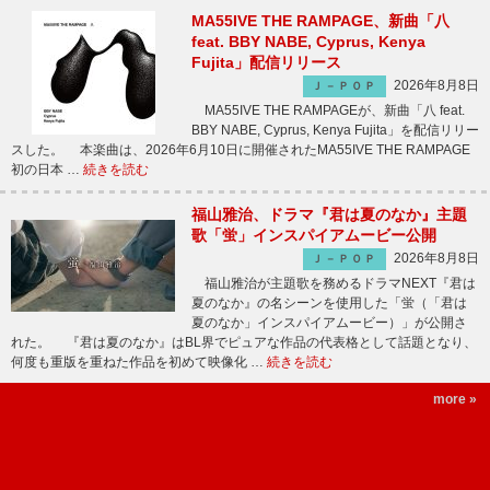
MA55IVE THE RAMPAGE、新曲「八
feat. BBY NABE, Cyprus, Kenya
Fujita」配信リリース
2026年8月8日
Ｊ－ＰＯＰ
MA55IVE THE RAMPAGEが、新曲「八 feat.
BBY NABE, Cyprus, Kenya Fujita」を配信リリー
スした。 本楽曲は、2026年6月10日に開催されたMA55IVE THE RAMPAGE
初の日本 …
続きを読む
福山雅治、ドラマ『君は夏のなか』主題
歌「蛍」インスパイアムービー公開
2026年8月8日
Ｊ－ＰＯＰ
福山雅治が主題歌を務めるドラマNEXT『君は
夏のなか』の名シーンを使用した「蛍（「君は
夏のなか」インスパイアムービー）」が公開さ
れた。 『君は夏のなか』はBL界でピュアな作品の代表格として話題となり、
何度も重版を重ねた作品を初めて映像化 …
続きを読む
more »