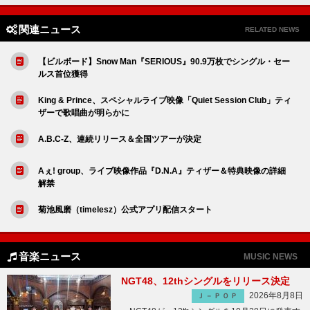
関連ニュース
RELATED NEWS
【ビルボード】Snow Man『SERIOUS』90.9万枚でシングル・セー
ルス首位獲得
King & Prince、スペシャルライブ映像「Quiet Session Club」ティ
ザーで歌唱曲が明らかに
A.B.C-Z、連続リリース＆全国ツアーが決定
Aぇ! group、ライブ映像作品『D.N.A』ティザー＆特典映像の詳細
解禁
菊池風磨（timelesz）公式アプリ配信スタート
音楽ニュース
MUSIC NEWS
NGT48、12thシングルをリリース決定
2026年8月8日
Ｊ－ＰＯＰ