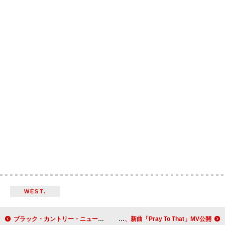
WEST.
ブラック・カントリー・ニュー・ロード、2022年フジロックより「Dancers」パフォーマンス映像公開
ファット・ドッグ、新曲「Pray To That」MV公開