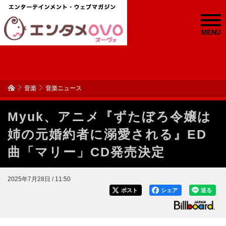
MENU
音楽
音楽ニュース
Myuk、アニメ『ずたぼろ令嬢は
姉の元婚約者に溺愛される』ED
曲「マリー」CD発売決定
2025年7月28日 / 11:50
ポスト
シェア
送る