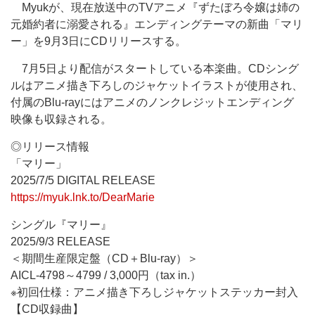
Myukが、現在放送中のTVアニメ『ずたぼろ令嬢は姉の
元婚約者に溺愛される』エンディングテーマの新曲「マリ
ー」を9月3日にCDリリースする。
7月5日より配信がスタートしている本楽曲。CDシング
ルはアニメ描き下ろしのジャケットイラストが使用され、
付属のBlu-rayにはアニメのノンクレジットエンディング
映像も収録される。
◎リリース情報
「マリー」
2025/7/5 DIGITAL RELEASE
https://myuk.lnk.to/DearMarie
シングル『マリー』
2025/9/3 RELEASE
＜期間生産限定盤（CD＋Blu-ray）＞
AICL-4798～4799 / 3,000円（tax in.）
※初回仕様：アニメ描き下ろしジャケットステッカー封入
【CD収録曲】