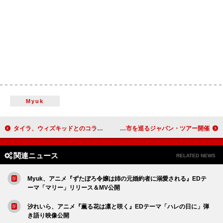
Myuk
タイラ、ウィズキッドとのコラボ収録の新EP『WWP』リリース＆記念クラブイベント開催
メイ・シモネス、2026年1月に6都市を巡るジャパン・ツアー開催
関連ニュース
RELATED NEWS
Myuk、アニメ『ずたぼろ令嬢は姉の元婚約者に溺愛される』EDテ
ーマ「マリー」リリース＆MV公開
汐れいら、アニメ『薫る花は凛と咲く』EDテーマ「ハレの日に」弾
き語り映像公開