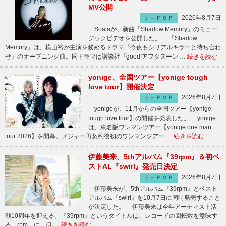
MV公開
2026年8月7日
Ｊ－ＰＯＰ
Soalaが、新曲「Shadow Memory」のミュー
ジックビデオを公開した。 「Shadow
Memory」は、横山裕が主演を務めるドラマ『今夜もシリアルキラーと待ち合わ
せ』のオープニング曲。同ドラマは講談社『good!アフタヌーン …
続きを読む
yonige、全国ツアー【yonige tough
love tour】開催決定
2026年8月7日
Ｊ－ＰＯＰ
yonigeが、11月からの全国ツアー【yonige
tough love tour】の開催を発表した。 yonige
は、東名阪ワンマンツアー【yonige one man
tour 2026】を開幕。メジャー再契約後初のワンマンツアー …
続きを読む
伊藤美来、5thアルバム『39rpm』＆初ベ
ストAL『swirl』発売日決定
2026年8月7日
Ｊ－ＰＯＰ
伊藤美来が、5thアルバム『39rpm』とベスト
アルバム『swirl』を10月7日に同時発売すること
が決定した。 伊藤美来は今年アーティスト活
動10周年を迎える。『39rpm』というタイトルは、レコードの回転数を意味す
る「rpm」に、伊 …
続きを読む