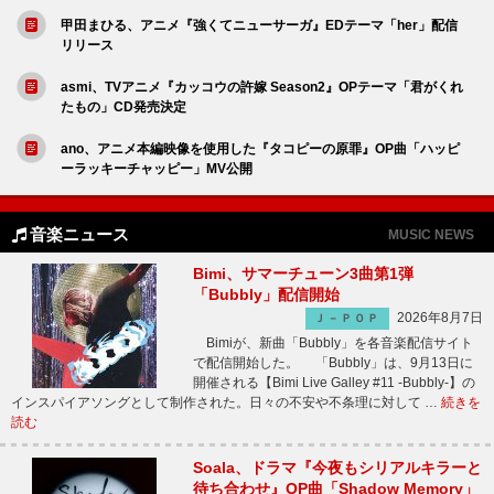
甲田まひる、アニメ『強くてニューサーガ』EDテーマ「her」配信
リリース
asmi、TVアニメ『カッコウの許嫁 Season2』OPテーマ「君がくれ
たもの」CD発売決定
ano、アニメ本編映像を使用した『タコピーの原罪』OP曲「ハッピ
ーラッキーチャッピー」MV公開
音楽ニュース
MUSIC NEWS
Bimi、サマーチューン3曲第1弾
「Bubbly」配信開始
2026年8月7日
Ｊ－ＰＯＰ
Bimiが、新曲「Bubbly」を各音楽配信サイト
で配信開始した。 「Bubbly」は、9月13日に
開催される【Bimi Live Galley #11 -Bubbly-】の
インスパイアソングとして制作された。日々の不安や不条理に対して …
続きを
読む
Soala、ドラマ『今夜もシリアルキラーと
待ち合わせ』OP曲「Shadow Memory」