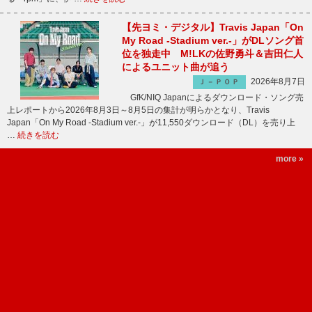
【先ヨミ・デジタル】Travis Japan「On
My Road -Stadium ver.-」がDLソング首
位を独走中 M!LKの佐野勇斗＆吉田仁人
によるユニット曲が追う
2026年8月7日
Ｊ－ＰＯＰ
GfK/NIQ Japanによるダウンロード・ソング売
上レポートから2026年8月3日～8月5日の集計が明らかとなり、Travis
Japan「On My Road -Stadium ver.-」が11,550ダウンロード（DL）を売り上
…
続きを読む
more »