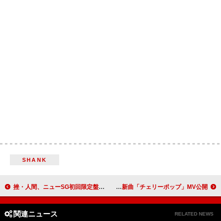
SHANK
挫・人間、ニューSG初回限定盤収録ライブ映像「教祖S」公開
DECO*27、新曲「チェリーポップ」MV公開
関連ニュース
RELATED NEWS