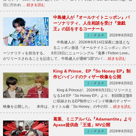
日に行われ …
続きを読む
中島健人が『オールナイトニッポン』パ
ーソナリティ、人生相談を受け『遊戯
王』の話をするコーナーも
2026年8月8日
Ｊ－ＰＯＰ
中島健人が、2026年8月14日深夜に放送とな
るニッポン放送『オールナイトニッポン』のパ
ーソナリティを担当する。 8月19日にニューシングル『鬼事 / Fiction Love』
がリリースされることを記念して、中島健人が通称“1部”のパ …
続きを読む
King & Prince、EP『So Honey EP』制
作ビハインドのティザー映像を公開
2026年8月8日
Ｊ－ＰＯＰ
King & Princeが、2026年9月2日にリリースと
なる1st EP『So Honey EP』より、初回限定盤B
に収録されるEP制作ビハインド映像のティザー
映像を公開した。 本作は、タイトル曲「So Honey」の中の印 …
続きを読む
葛葉、ミニアルバム『Adamantite』より
Ayase提供曲「王道」MV公開
2026年8月8日
Ｊ－ＰＯＰ