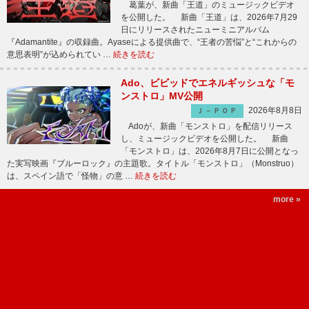
葛葉が、新曲「王道」のミュージックビデオ
を公開した。 新曲「王道」は、2026年7月29
日にリリースされたニューミニアルバム
『Adamantite』の収録曲。Ayaseによる提供曲で、“王者の苦悩”と“これからの
意思表明”が込められてい …
続きを読む
Ado、ビビッドでエネルギッシュな「モ
ンストロ」MV公開
2026年8月8日
Ｊ－ＰＯＰ
Adoが、新曲「モンストロ」を配信リリース
し、ミュージックビデオを公開した。 新曲
「モンストロ」は、2026年8月7日に公開となっ
た実写映画『ブルーロック』の主題歌。タイトル「モンストロ」（Monstruo）
は、スペイン語で「怪物」の意 …
続きを読む
more »