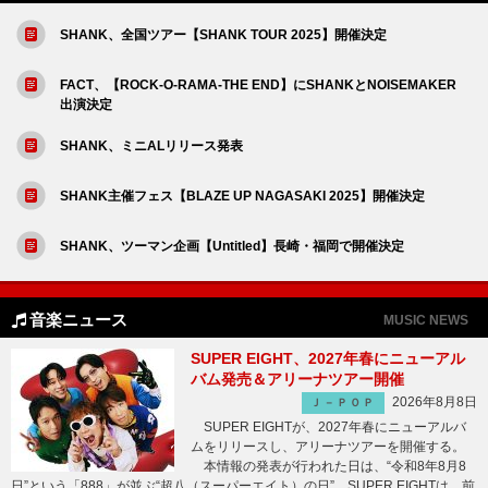
SHANK、全国ツアー【SHANK TOUR 2025】開催決定
FACT、【ROCK-O-RAMA-THE END】にSHANKとNOISEMAKER
出演決定
SHANK、ミニALリリース発表
SHANK主催フェス【BLAZE UP NAGASAKI 2025】開催決定
SHANK、ツーマン企画【Untitled】長崎・福岡で開催決定
音楽ニュース
MUSIC NEWS
SUPER EIGHT、2027年春にニューアル
バム発売＆アリーナツアー開催
2026年8月8日
Ｊ－ＰＯＰ
SUPER EIGHTが、2027年春にニューアルバ
ムをリリースし、アリーナツアーを開催する。
本情報の発表が行われた日は、“令和8年8月8
日”という「888」が並ぶ“超八（スーパーエイト）の日”。SUPER EIGHTは、前