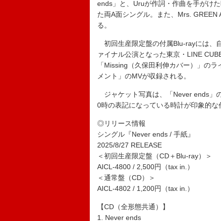
ends」と、Uruが作詞・作曲を手がけ
た両A面シングル。また、Mrs. GRE
る。
初回生産限定盤の付属Blu-rayには、自身最
ァイナル公演となった東京・LINE CU
「Missing（久保田利伸カバー）」の
メント」のMVが収録される。
ジャケット写真は、「Never end
0時の表記になっている時計が印象的な
◎リリース情報
シングル『Never ends / 手紙』
2025/8/27 RELEASE
＜初回生産限定盤（CD＋Blu-ray）＞
AICL-4800 / 2,500円（tax in.）
＜通常盤（CD）＞
AICL-4802 / 1,200円（tax in.）
【CD（全形態共通）】
1. Never ends