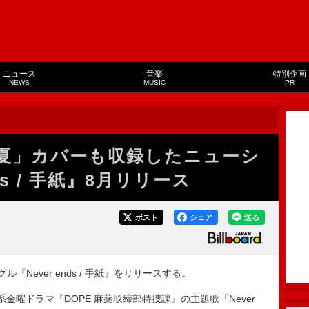
ニュース
音楽
特別企画
NEWS
MUSIC
PR
と夏」カバーも収録したニューシ
ds / 手紙』8月リリース
ポスト
シェア
送る
ル『Never ends / 手紙』をリリースする。
金曜ドラマ『DOPE 麻薬取締部特捜課』の主題歌「Never