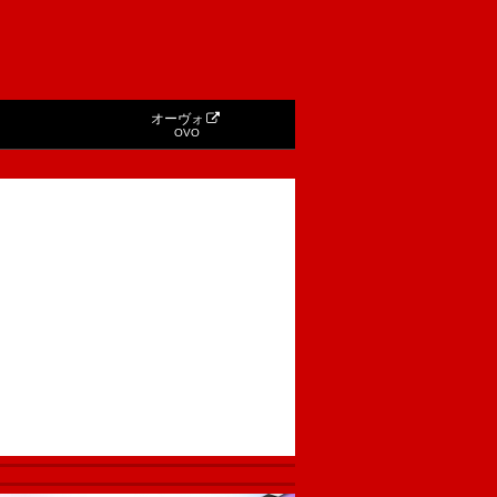
オーヴォ
OVO