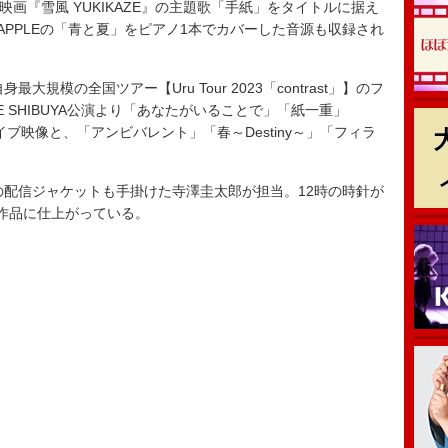
た映画『雪風 YUKIKAZE』の主題歌「手紙」をタイトルに据え
EN APPLEの「青と夏」をピアノ1本でカバーした音源も収録され
大規模の全国ツアー【Uru Tour 2023「contrast」】のフ
BE SHIBUYA公演より「あなたがいることで」「紙一重」
ライブ映像と、「アンビバレント」「春～Destiny～」「フィラ
s」の配信ジャケットも手掛けた寺澤圭太郎が担当。12時の時針が
作品に仕上がっている。