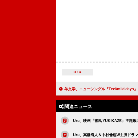
Uru
羊文学、ニューシングル『Feel/mild days』8
関連ニュース
Uru、映画『雪風 YUKIKAZE』主
Uru、高橋海人＆中村倫也W主演ドラマ『D