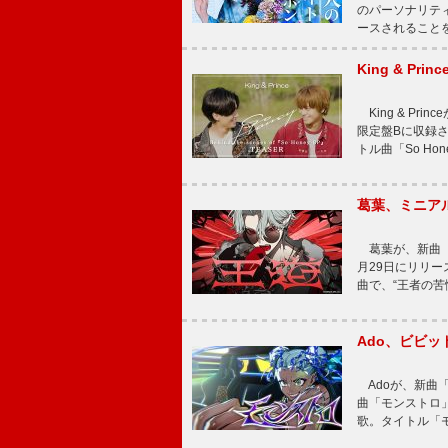
のパーソナリティを
ースされることを
King & P
King & Pri
限定盤Bに収録
トル曲「So Ho
葛葉、ミニアル
葛葉が、新曲「
月29日にリリース
曲で、“王者の苦
Ado、ビビ
Adoが、新曲
曲「モンストロ」
歌。タイトル「モ