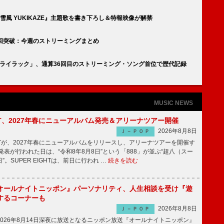
雪風 YUKIKAZE』主題歌を書き下ろし＆特報映像が解禁
が7億回突破：今週のストリーミングまとめ
PLE「ライラック」、通算36回目のストリーミング・ソング首位で歴代記録
MUSIC NEWS
IGHT、2027年春にニューアルバム発売＆アリーナツアー開催
2026年8月8日
Ｊ－ＰＯＰ
GHTが、2027年春にニューアルバムをリリースし、アリーナツアーを開催す
表が行われた日は、“令和8年8月8日”という「888」が並ぶ“超八（スー
。SUPER EIGHTは、前日に行われ …
続きを読む
オールナイトニッポン』パーソナリティ、人生相談を受け『遊
するコーナーも
2026年8月8日
Ｊ－ＰＯＰ
026年8月14日深夜に放送となるニッポン放送『オールナイトニッポン』