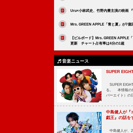
Uru×小林武史、竹野内豊主演の映画 『
Mrs. GREEN APPLE「青と夏」
【ビルボード】Mrs. GREEN AP
更新 チャート占有率は4分の1超
音楽ニュース
SUPER E
SUPER EI
る。 本情報の発
パーエイト）の日”
中島健人が『
戯王』の話を
中島健人が、2