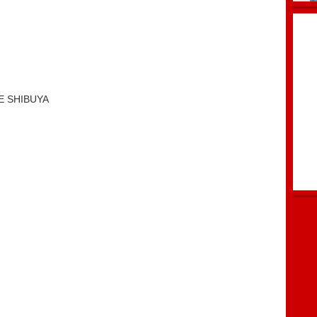
）
E SHIBUYA