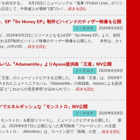
担当する。 8月19日にニューシングル『鬼事 / Fiction Love』がリリ
記念して、中島健人が通称“1部”のパ …
続きを読む
rince、EP『So Honey EP』制作ビハインドのティザー映像を公開
2026年8月8日
Ｊ－ＰＯＰ
nceが、2026年9月2日にリリースとなる1st EP『So Honey EP』より、初回
されるEP制作ビハインド映像のティザー映像を公開した。 本作は、タイ
ney」の中の印 …
続きを読む
バム『Adamantite』よりAyase提供曲「王道」MV公開
2026年8月8日
Ｊ－ＰＯＰ
王道」のミュージックビデオを公開した。 新曲「王道」は、2026年7
されたニューミニアルバム『Adamantite』の収録曲。Ayaseによる提供
悩”と“これからの意思表明”が込められてい …
続きを読む
ッドでエネルギッシュな「モンストロ」MV公開
2026年8月8日
Ｊ－ＰＯＰ
「モンストロ」を配信リリースし、ミュージックビデオを公開した。 新
は、2026年8月7日に公開となった実写映画『ブルーロック』の主題
ンストロ」（Monstruo）は、スペイン語で「怪物」の意 …
続きを読む