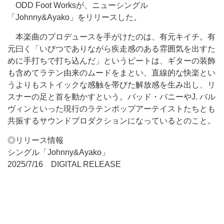
ODD Foot Worksが、ニューシングル
「Johnny&Ayako」をリリースした。
本楽曲のプロデュースを手がけたのは、有元キイチ。有
元曰く「いびつでありながら疾走感のある雰囲気を出すた
めに手打ちで打ち込んだ」というビートは、ギターの装飾
も含めてラテン由来のムードをまとい、直線的な快楽とい
うよりもストイックな感触を帯びた解放感を生み出し、リ
スナーの足と首を動かすという。バッド・バニーやJ. バル
ヴィンといった現行のラテンポップアーテイストたちとも
共振するサウンドプロダクションになっているとのこと。
◎リリース情報
シングル「Johnny&Ayako」
2025/7/16 DIGITAL RELEASE