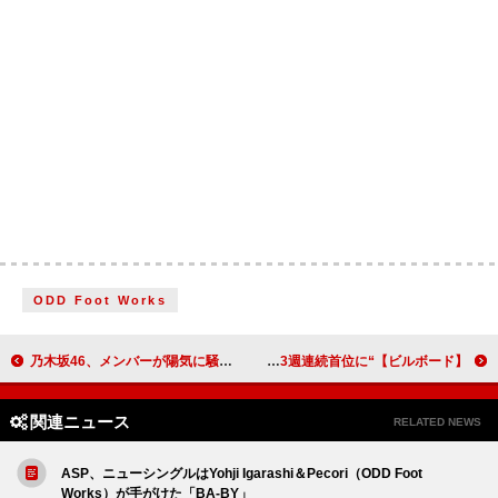
ODD Foot Works
乃木坂46、メンバーが陽気に騒ぎながら歌ってダンスする「不道徳な夏」MV公開
【ビルボード】“ニコニコ VOCALOID SONGS TOP20”、ピノキオピー「T氏の話を信じるな」3週連続首位に
関連ニュース
RELATED NEWS
ASP、ニューシングルはYohji Igarashi＆Pecori（ODD Foot
Works）が手がけた「BA-BY」