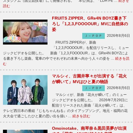
スタジアム（国立競技場）にて開催される。 本公演は、「LDH PE …
続きを
読む
FRUITS ZIPPER、GRe4N BOYZ書き下
ろし「1,2,3,FOOOOUR」MVに自然体の
姿
2026年8月6日
Ｊ－ＰＯＰ
FRUITS ZIPPERが、新曲
「1,2,3,FOOOOUR」を配信リリースし、ミュー
ジックビデオを公開した。 新曲「1,2,3,FOOOOUR」は、GRe4N BOYZによ
る書き下ろし楽曲。電車の中でそれぞれの未来へ向かう人々の姿を …
続きを読
む
マルシィ、古園井寧々が出演する「花火
が瞬いて」MVはひと夏の物語
2026年8月6日
Ｊ－ＰＯＰ
マルシィが、新曲「花火が瞬いて」のミュー
ジックビデオを公開した。 2026年7月29日に
配信リリースされた新曲「花火が瞬いて」は、
テレビ西日本の番組『じもちゃんねる』のタイアップソング。地元・福岡の花
火大会で過ごしたひと夏の思い出を描い …
続きを読む
Omoinotake、南琴奈＆黒田昊夢が出演