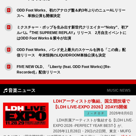
ODD Foot Works、初のアナログ盤＆約3年ぶりのニューALリリー
スへ 単独公演も開催決定
ミクスチャー・ポップを生み出す新世代クリエイター“Nolzy”、初ア
ルバム『THE SUPREME REPLAY』リリース 2月自主イベントに
はODD Foot Works＆紫今が出演
ODD Foot Works、バンド史上最大のスケールを誇る「この曲」配
信リリース 年末恒例のLIQUIDROOM単独公演も決定
FIVE NEW OLD、「Liberty (feat. ODD Foot Works) [Re-
Recorded]」配信リリース
音楽ニュース
MUSIC NEWS
LDHアーティストが集結、国立競技場で
【LDH LIVE-EXPO 2026】2DAYS開催
2026年8月6日
Ｊ－ＰＯＰ
LDH所属アーティストが集結する【LDH LIVE-
EXPO 2026 -PERFECT YEAR BEST-】が、
2026年11月28日・29日の2日間、東京・MUFG