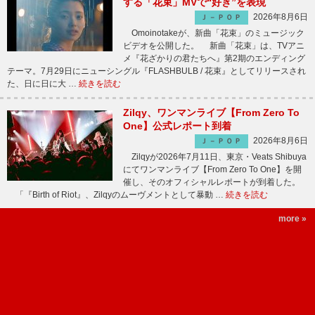
する「花束」MVで“好き”を表現
2026年8月6日
Ｊ－ＰＯＰ
Omoinotakeが、新曲「花束」のミュージック
ビデオを公開した。 新曲「花束」は、TVアニ
メ『花ざかりの君たちへ』第2期のエンディング
テーマ。7月29日にニューシングル『FLASHBULB / 花束』としてリリースされ
た、日に日に大 …
続きを読む
Zilqy、ワンマンライブ【From Zero To
One】公式レポート到着
2026年8月6日
Ｊ－ＰＯＰ
Zilqyが2026年7月11日、東京・Veats Shibuya
にてワンマンライブ【From Zero To One】を開
催し、そのオフィシャルレポートが到着した。
「『Birth of Riot』、Zilqyのムーヴメントとして暴動 …
続きを読む
more »