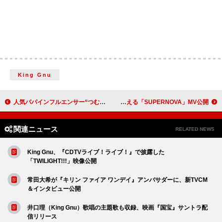
King Gnu
人気パパインフルエンサー“つむぱぱ”主催ファミリーフェス【nobinobi 2025】にHY／水カン／ケロポンズら出演決定
KANA-BOON、“人間の不屈の精神”を讃える「SUPERNOVA」MV公開
関連ニュース
RELATED NEWS
King Gnu、『CDTVライブ！ライブ！』で披露した
「TWILIGHT!!!」映像公開
常田大希が『キリン ファイア ワンデイ』アンバサダーに、新TVCM
＆インタビュー公開
井口理（King Gnu）歌唱の主題歌も収録、映画『国宝』サントラ配
信リリース