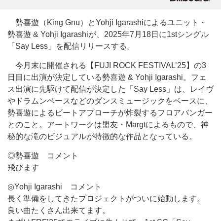
勢喜遊（King Gnu）とYohji Igarashiによるユニット・
勢喜遊 & Yohji Igarashiが、2025年7月18日に1stシングル
「Say Less」を配信リリースする。
今月末に開催される【FUJI ROCK FESTIVAL’25】の3
日目に出演が決定している勢喜遊 & Yohji Igarashi。フェ
ス出演に先駆けて配信が決定した「Say Less」は、レイヴ
やドラムンベースなどのダンスミュージックをベースに、
勢喜遊によるビートアプローチが炸裂するフロアバンガー
とのこと。アートワークは盟友・Margtによるもので、神
秘的な滝のビジュアルが特徴的な作品となっている。
◎勢喜遊 コメント
飛びます
◎Yohji Igarashi コメント
長く準備をしてきたプロジェクトがついに始動します。
良い曲たくさん出来てます。