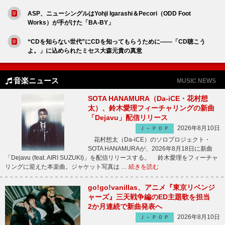
ASP、ニューシングルはYohji Igarashi＆Pecori（ODD Foot
Works）が手がけた「BA-BY」
“CDを知らない世代”にCDを知ってもらうために――「CD聴こう
よ。」に込められたミセス大森元貴の真意
音楽ニュース
MUSIC NEWS
SOTA HANAMURA（Da-iCE・花村想
太）、鈴木愛理フィーチャリングの新曲
「Dejavu」配信リリース
2026年8月10日
Ｊ－ＰＯＰ
花村想太（Da-iCE）のソロプロジェクト・
SOTA HANAMURAが、2026年8月18日に新曲
「Dejavu (feat. AIRI SUZUKI)」を配信リリースする。 鈴木愛理をフィーチャ
リングに迎えた本楽曲。ジャケット写真は …
続きを読む
go!go!vanillas、アニメ『東京リベンジ
ャーズ』三天戦争編のED主題歌を担当
2か月連続で新曲発表へ
2026年8月10日
Ｊ－ＰＯＰ