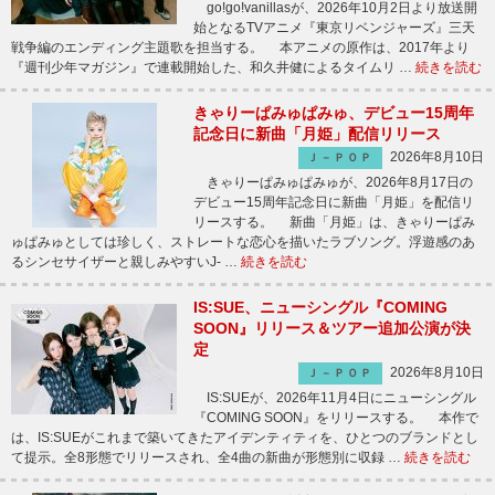
go!go!vanillasが、2026年10月2日より放送開
始となるTVアニメ『東京リベンジャーズ』三天
戦争編のエンディング主題歌を担当する。 本アニメの原作は、2017年より
『週刊少年マガジン』で連載開始した、和久井健によるタイムリ …
続きを読む
きゃりーぱみゅぱみゅ、デビュー15周年
記念日に新曲「月姫」配信リリース
2026年8月10日
Ｊ－ＰＯＰ
きゃりーぱみゅぱみゅが、2026年8月17日の
デビュー15周年記念日に新曲「月姫」を配信リ
リースする。 新曲「月姫」は、きゃりーぱみ
ゅぱみゅとしては珍しく、ストレートな恋心を描いたラブソング。浮遊感のあ
るシンセサイザーと親しみやすいJ- …
続きを読む
IS:SUE、ニューシングル『COMING
SOON』リリース＆ツアー追加公演が決
定
2026年8月10日
Ｊ－ＰＯＰ
IS:SUEが、2026年11月4日にニューシングル
『COMING SOON』をリリースする。 本作で
は、IS:SUEがこれまで築いてきたアイデンティティを、ひとつのブランドとし
て提示。全8形態でリリースされ、全4曲の新曲が形態別に収録 …
続きを読む