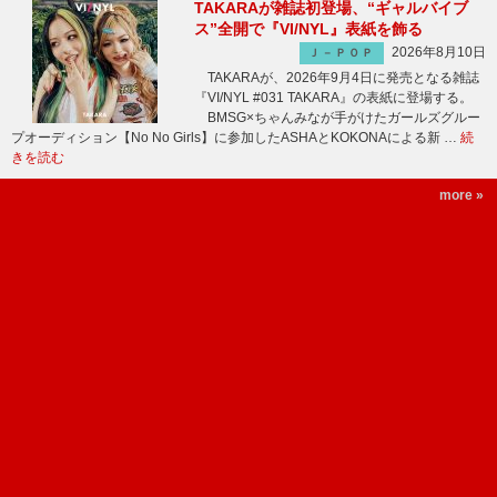
TAKARAが雑誌初登場、“ギャルバイブ
ス”全開で『VI/NYL』表紙を飾る
2026年8月10日
Ｊ－ＰＯＰ
TAKARAが、2026年9月4日に発売となる雑誌
『VI/NYL #031 TAKARA』の表紙に登場する。
BMSG×ちゃんみなが手がけたガールズグルー
プオーディション【No No Girls】に参加したASHAとKOKONAによる新 …
続
きを読む
more »