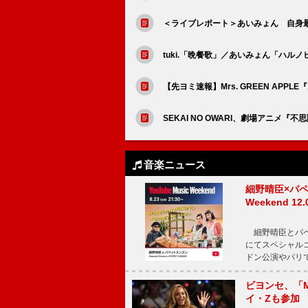
＜ライブレポート＞あいみょん 自身
tuki.「晩餐歌」／あいみょん「ハ
【先ヨミ速報】Mrs. GREEN APP
SEKAI NO OWARI、劇場アニメ
音楽ニュース
細野晴臣×パペ
Weekend
細野晴臣とパペット
にてスペシャル
ドン公演やパリ
ビヨンセ、「Mo
イ・Zも参加