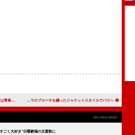
ラマ仕立て
神宮寺勇太（Number_i）、バラのブローチを纏ったジャケットスタイルでパリへ
RELATED NEWS
すごく大好き”日曜劇場の主題歌に