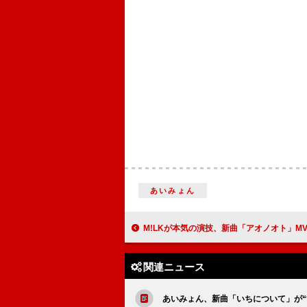
あいみょん
M!LKが本気の演技、新曲「アオノオト」MVは青春ド
関連ニュース
あいみょん、新曲「いちについて」が“