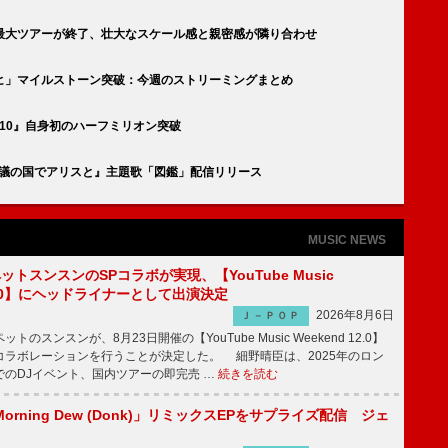
最大ツアーが終了、壮大なスケール感と親密感が隣り合わせ
ルノヒ」マイルストーン突破：今週のストリーミングまとめ
LE『10』自身初のハーフミリオン突破
『不思議の国でアリスと』主題歌「図鑑」配信リリース
MUSIC NEWS
ットスンスンのSPコラボが実現、【YouTube Music
 12.0】にヘッドライナーとして出演決定
2026年8月6日
Ｊ－ＰＯＰ
のスンスンが、8月23日開催の【YouTube Music Weekend 12.0】
コラボレーションを行うことが決定した。 細野晴臣は、2025年のロン
でのDJイベント、国内ツアーの即完売 …
続きを読む
rning Dew (Donk)」リミックスEPをサプライズ配信 ジェ