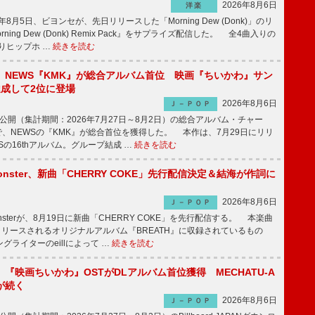
2026年8月6日
洋楽
8月5日、ビヨンセが、先日リリースした「Morning Dew (Donk)」のリ
ning Dew (Donk) Remix Pack』をサプライズ配信した。 全4曲入りの
りヒップホ …
続きを読む
】NEWS『KMK』が総合アルバム首位 映画『ちいかわ』サン
達成して2位に登場
2026年8月6日
Ｊ－ＰＯＰ
日公開（集計期間：2026年7月27日～8月2日）の総合アルバム・チャー
ums”で、NEWSの『KMK』が総合首位を獲得した。 本作は、7月29日にリリ
Sの16thアルバム。グループ結成 …
続きを読む
ee Monster、新曲「CHERRY COKE」先行配信決定＆結海が作詞に
2026年8月6日
Ｊ－ＰＯＰ
e Monsterが、8月19日に新曲「CHERRY COKE」を先行配信する。 本楽曲
リリースされるオリジナルアルバム『BREATH』に収録されているもの
グライターのeillによって …
続きを読む
『映画ちいかわ』OSTがDLアルバム首位獲得 MECHATU-A
sが続く
2026年8月6日
Ｊ－ＰＯＰ