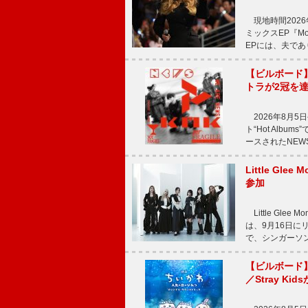
現地時間2026年
ミックスEP『Mor
EPには、夫であ
【ビルボード
トラが2冠を
2026年8月5
ト“Hot Alb
ースされたNEW
Little Gl
参加
Little Gle
は、9月16日に
で、シンガーソン
【ビルボード】
／Stray Kid