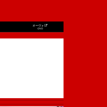
オーヴォ
OVO