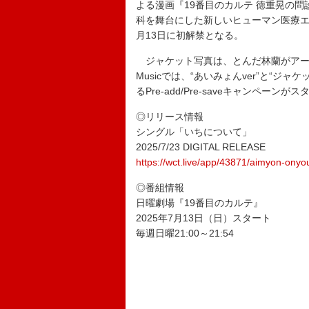
よる漫画『19番目のカルテ 徳重晃の問
科を舞台にした新しいヒューマン医療エ
月13日に初解禁となる。
ジャケット写真は、とんだ林蘭がアートディレクシ
Musicでは、“あいみょんver”と“ジ
るPre-add/Pre-saveキャンペーンが
◎リリース情報
シングル「いちについて」
2025/7/23 DIGITAL RELEASE
https://wct.live/app/43871/aimyon-ony
◎番組情報
日曜劇場『19番目のカルテ』
2025年7月13日（日）スタート
毎週日曜21:00～21:54