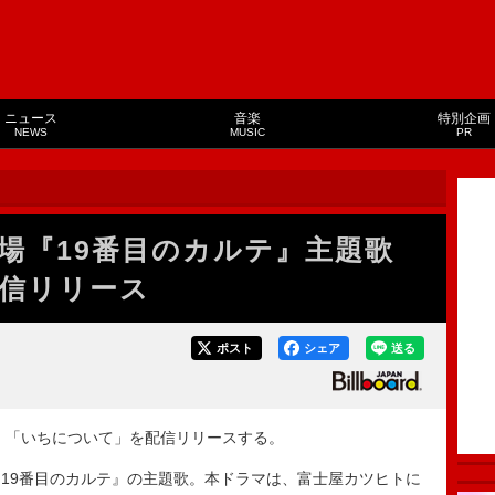
ニュース
音楽
特別企画
NEWS
MUSIC
PR
場『19番目のカルテ』主題歌
信リリース
ポスト
シェア
送る
曲 「いちについて」を配信リリースする。
19番目のカルテ』の主題歌。本ドラマは、富士屋カツヒトに