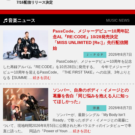
7/16配信リリース決定
音楽ニュース
MUSIC NEWS
PassCode、メジャーデビュー10周年記
念AL『RE:CODE』10/28発売決定
「MISS UNLIMITED [Re:]」先行配信開
始
2026年8月7日
Ｊ－ＰＯＰ
PassCodeが、メジャーデビュー10周年を記念
した再録アルバム『RE:CODE』を10月28日に発売する。 今年でメジャーデ
ビュー10周年を迎えるPassCode。『THE FIRST TAKE』への出演、3年ぶりと
なる【SUMME …
続きを読む
ソンバー、自身のボディ・イメージとの
葛藤を告白「同じ悩みを抱える人に知っ
てほしかった」
2026年8月7日
洋楽
ソンバーが、最新シングル「My Body Isn’t
Ready」で歌ったボディ・イメージとの葛藤に
ついて、現地時間2026年8月5日に公開された米バラエティのインタビューで率
直に語った。 同誌の『Power of Youn …
続きを読む