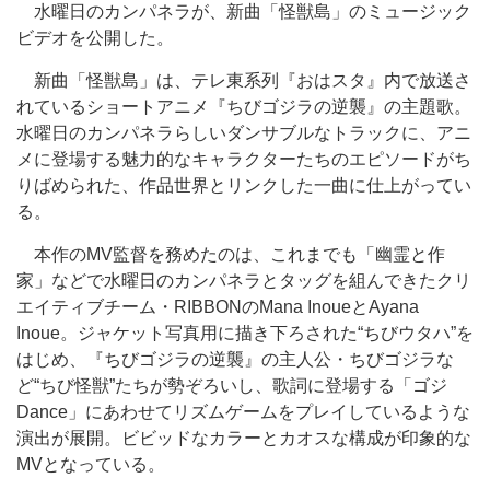
水曜日のカンパネラが、新曲「怪獣島」のミュージック
ビデオを公開した。
新曲「怪獣島」は、テレ東系列『おはスタ』内で放送さ
れているショートアニメ『ちびゴジラの逆襲』の主題歌。
水曜日のカンパネラらしいダンサブルなトラックに、アニ
メに登場する魅力的なキャラクターたちのエピソードがち
りばめられた、作品世界とリンクした一曲に仕上がってい
る。
本作のMV監督を務めたのは、これまでも「幽霊と作
家」などで水曜日のカンパネラとタッグを組んできたクリ
エイティブチーム・RIBBONのMana InoueとAyana
Inoue。ジャケット写真用に描き下ろされた“ちびウタハ”を
はじめ、『ちびゴジラの逆襲』の主人公・ちびゴジラな
ど“ちび怪獣”たちが勢ぞろいし、歌詞に登場する「ゴジ
Dance」にあわせてリズムゲームをプレイしているような
演出が展開。ビビッドなカラーとカオスな構成が印象的な
MVとなっている。