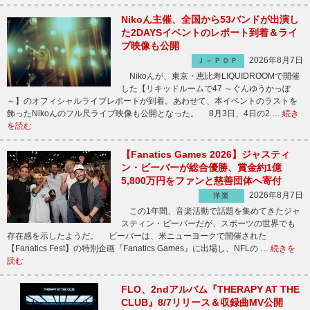
Nikoん主催、全国から53バンドが出演し
た2DAYSイベントのレポート到着＆ライ
ブ映像も公開
2026年8月7日
Ｊ－ＰＯＰ
Nikoんが、東京・恵比寿LIQUIDROOMで開催
した【リキッドルームで47 ～ぐんゆうかっぽ
～】のオフィシャルライブレポートが到着。あわせて、本イベントのラストを
飾ったNikoんのフル尺ライブ映像も公開となった。 8月3日、4日の2 …
続き
を読む
【Fanatics Games 2026】ジャスティ
ン・ビーバーが総合優勝、賞金約1億
5,800万円をファンと慈善団体へ寄付
2026年8月7日
洋楽
この1年間、音楽活動で話題を集めてきたジャ
スティン・ビーバーだが、スポーツの世界でも
存在感を示したようだ。 ビーバーは、米ニューヨークで開催された
【Fanatics Fest】の特別企画『Fanatics Games』に出場し、NFLの …
続きを
読む
FLO、2ndアルバム『THERAPY AT THE
CLUB』8/7リリース＆収録曲MV公開