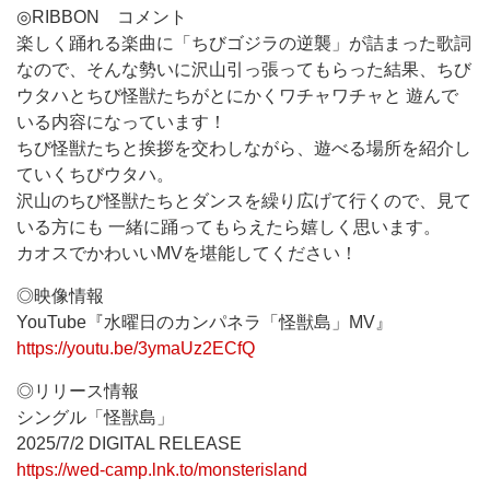
◎RIBBON コメント
楽しく踊れる楽曲に「ちびゴジラの逆襲」が詰まった歌詞
なので、そんな勢いに沢山引っ張ってもらった結果、ちび
ウタハとちび怪獣たちがとにかくワチャワチャと 遊んで
いる内容になっています！
ちび怪獣たちと挨拶を交わしながら、遊べる場所を紹介し
ていくちびウタハ。
沢山のちび怪獣たちとダンスを繰り広げて行くので、見て
いる方にも 一緒に踊ってもらえたら嬉しく思います。
カオスでかわいいMVを堪能してください！
◎映像情報
YouTube『水曜日のカンパネラ「怪獣島」MV』
https://youtu.be/3ymaUz2ECfQ
◎リリース情報
シングル「怪獣島」
2025/7/2 DIGITAL RELEASE
https://wed-camp.lnk.to/monsterisland