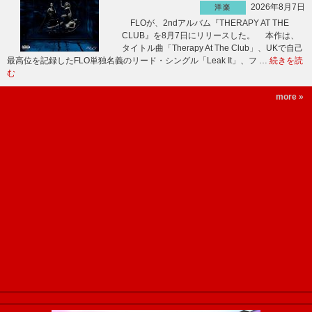
2026年8月7日
洋楽
FLOが、2ndアルバム『THERAPY AT THE
CLUB』を8月7日にリリースした。 本作は、
タイトル曲「Therapy At The Club」、UKで自己
最高位を記録したFLO単独名義のリード・シングル「Leak It」、フ …
続きを読
む
more »