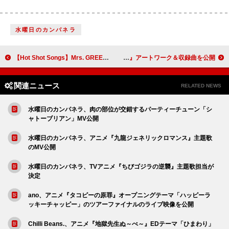
水曜日のカンパネラ
【Hot Shot Songs】Mrs. GREEN APPLE「Carrying Happiness」首位、「イケナイ太陽」ほか夏曲も複数上昇
THE ALFEE、ニューシングル『HEART OF RAINBOW』アートワーク＆収録曲を公開
関連ニュース
RELATED NEWS
水曜日のカンパネラ、肉の部位が交錯するパーティーチューン「シ
ャトーブリアン」MV公開
水曜日のカンパネラ、アニメ『九龍ジェネリックロマンス』主題歌
のMV公開
水曜日のカンパネラ、TVアニメ『ちびゴジラの逆襲』主題歌担当が
決定
ano、アニメ『タコピーの原罪』オープニングテーマ「ハッピーラ
ッキーチャッピー」のツアーファイナルのライブ映像を公開
Chilli Beans.、アニメ『地獄先生ぬ～べ～』EDテーマ「ひまわり」