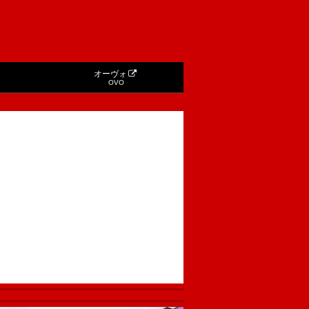
オーヴォ
OVO