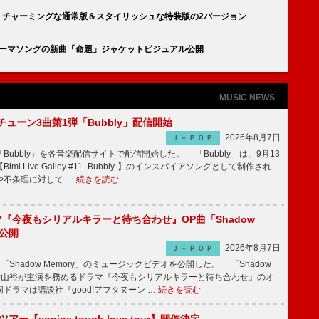
n』初表紙、チャーミングな通常版＆スタイリッシュな特装版の2バージョン
ro』テーマソングの新曲「命題」ジャケットビジュアル公開
MUSIC NEWS
ーチューン3曲第1弾「Bubbly」配信開始
2026年8月7日
Ｊ－ＰＯＰ
Bubbly」を各音楽配信サイトで配信開始した。 「Bubbly」は、9月13
mi Live Galley #11 -Bubbly-】のインスパイアソングとして制作され
や不条理に対して …
続きを読む
ラマ『今夜もシリアルキラーと待ち合わせ』OP曲「Shadow
V公開
2026年8月7日
Ｊ－ＰＯＰ
「Shadow Memory」のミュージックビデオを公開した。 「Shadow
、横山裕が主演を務めるドラマ『今夜もシリアルキラーと待ち合わせ』のオ
ドラマは講談社『good!アフタヌーン …
続きを読む