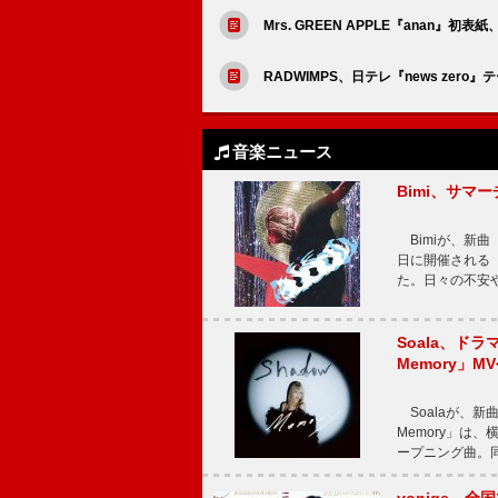
Mrs. GREEN APPLE『ana
RADWIMPS、日テレ『news ze
音楽ニュース
Bimi、サマ
Bimiが、新曲「
日に開催される【Bi
た。日々の不安
Soala、ド
Memory」M
Soalaが、新曲
Memory」は
ープニング曲。同