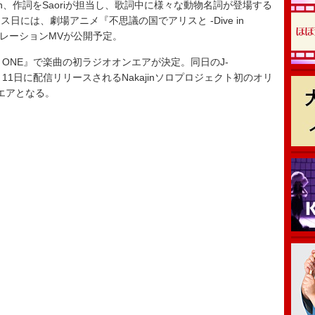
kajin、作詞をSaoriが担当し、歌詞中に様々な動物名詞が登場する
には、劇場アニメ『不思議の国でアリスと -Dive in
ラボレーションMVが公開予定。
EP ONE』で楽曲の初ラジオオンエアが決定。同日のJ-
、7月11日に配信リリースされるNakajinソロプロジェクト初のオリ
エアとなる。