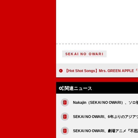
SEKAI NO OWARI
【Hot Shot Songs】Mrs. GREEN APPLE「Carrying Happiness」首位、「イケナイ太
関連ニュース
Nakajin（SEKAI NO OWARI
SEKAI NO OWARI、6年ぶりのアジ
SEKAI NO OWARI、劇場アニメ『不思議