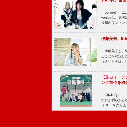
yonige、全国
yonigeが、11
yonigeは、東名
後初のワンマン
伊藤美来、5t
伊藤美来が、5t
ることが決定した
うタイトルは、レ
【先ヨミ・デジタル
ング首位を独
GfK/NIQ J
集計が明らかとなり、T
（DL）を売り上