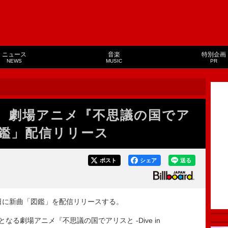
ニュース
音楽
特別企画
NEWS
MUSIC
PR
ARI、劇場アニメ『不思議の国でア
鑑」配信リリース
ポスト
シェア
送る
7月16日に新曲「図鑑」を配信リリースする。
る劇場アニメ『不思議の国でアリスと -Dive in