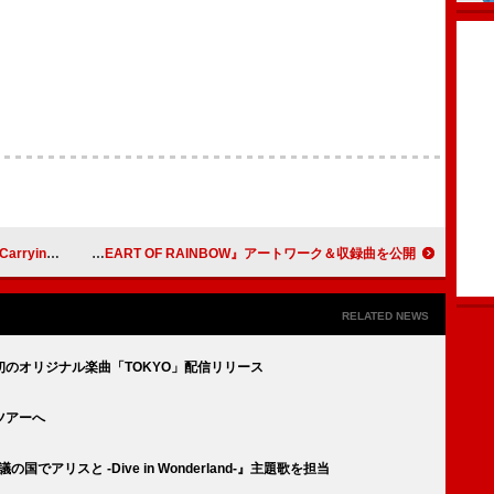
陽」ほか夏曲も複数上昇
THE ALFEE、ニューシングル『HEART OF RAINBOW』アートワーク＆収録曲を公開
RELATED NEWS
）、ソロ初のオリジナル楽曲「TOKYO」配信リリース
アツアーへ
の国でアリスと -Dive in Wonderland-』主題歌を担当