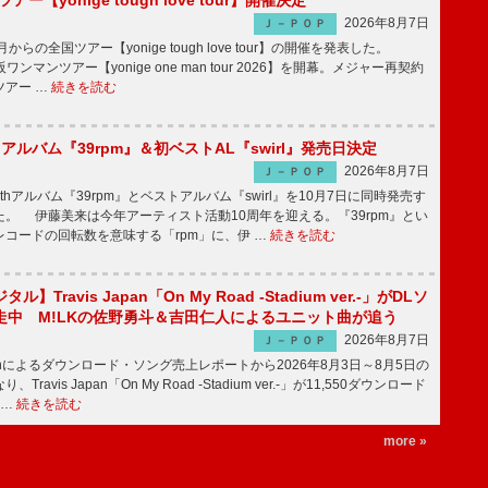
ツアー【yonige tough love tour】開催決定
2026年8月7日
Ｊ－ＰＯＰ
月からの全国ツアー【yonige tough love tour】の開催を発表した。
阪ワンマンツアー【yonige one man tour 2026】を開幕。メジャー再契約
ツアー …
続きを読む
hアルバム『39rpm』＆初ベストAL『swirl』発売日決定
2026年8月7日
Ｊ－ＰＯＰ
hアルバム『39rpm』とベストアルバム『swirl』を10月7日に同時発売す
。 伊藤美来は今年アーティスト活動10周年を迎える。『39rpm』とい
コードの回転数を意味する「rpm」に、伊 …
続きを読む
】Travis Japan「On My Road -Stadium ver.-」がDLソ
走中 M!LKの佐野勇斗＆吉田仁人によるユニット曲が追う
2026年8月7日
Ｊ－ＰＯＰ
apanによるダウンロード・ソング売上レポートから2026年8月3日～8月5日の
ravis Japan「On My Road -Stadium ver.-」が11,550ダウンロード
 …
続きを読む
more »