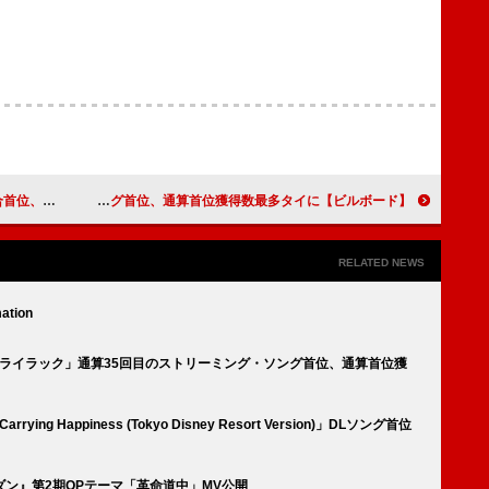
陽」が大きく浮上
【ビルボード】Mrs. GREEN APPLE「ライラック」通算35回目のストリーミング・ソング首位、通算首位獲得数最多タイに
RELATED NEWS
ation
PLE「ライラック」通算35回目のストリーミング・ソング首位、通算首位獲
ying Happiness (Tokyo Disney Resort Version)」DLソング首位
ン』第2期OPテーマ「革命道中」MV公開