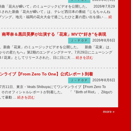
曲「花火が瞬いて」のミュージックビデオを公開した。 2026年7月29
スされた新曲「花火が瞬いて」は、テレビ西日本の番組『じもちゃんね
プソング。地元・福岡の花火大会で過ごしたひと夏の思い出を描い …
続
ake、南琴奈＆黒田昊夢が出演する「花束」MVで“好き”を表現
2026年8月6日
Ｊ－ＰＯＰ
keが、新曲「花束」のミュージックビデオを公開した。 新曲「花束」は、
かりの君たちへ』第2期のエンディングテーマ。7月29日にニューシング
LB / 花束』としてリリースされた、日に日に大 …
続きを読む
マンライブ【From Zero To One】公式レポート到着
2026年8月6日
Ｊ－ＰＯＰ
7月11日、東京・Veats Shibuyaにてワンマンライブ【From Zero To
そのオフィシャルレポートが到着した。 「『Birth of Riot』、Zilqyの
して暴動 …
続きを読む
more »