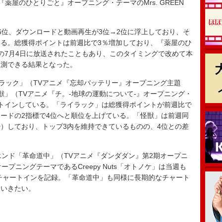
TVアニメ『薬屋のひとりごと』オープニング・テーマのMrs. GREEN
位、ダウンロードと動画再生が3位→2位に浮上しており、そ
る。総獲得ポイントは前週比で3％増加しており、『薬屋のひ
の7月4日に放送されたこともあり、このタイミングで改めて本
推測できる結果となった。
E「ライラック」（TVアニメ『忘却バッテリー』オープニング主題
獣」（TVアニメ『チ。-地球の運動について-』オープニング・
トインしている。「ライラック」は総獲得ポイントが前週比で
ロードの2指標で4位へと順位を上げている。「怪獣」は前週同
少）しており、トップ3内を維持できているものの、4位との差
ンド「革命道中」（TVアニメ『ダンダダン』第2期オープニ
プニングテーマであるCreepy Nuts「オトノケ」は当週も
のチャートインを記録。「革命道中」も同様に長期的なチャート
ていきたい。