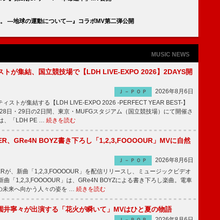
。 ―地球の運動について―』コラボMV第二弾公開
MUSIC NEWS
トが集結、国立競技場で【LDH LIVE-EXPO 2026】2DAYS開
2026年8月6日
Ｊ－ＰＯＰ
トが集結する【LDH LIVE-EXPO 2026 -PERFECT YEAR BEST-】
1月28日・29日の2日間、東京・MUFGスタジアム（国立競技場）にて開催さ
、「LDH PE …
続きを読む
PPER、GRe4N BOYZ書き下ろし「1,2,3,FOOOOUR」MVに自然
2026年8月6日
Ｊ－ＰＯＰ
PPERが、新曲「1,2,3,FOOOOUR」を配信リリースし、ミュージックビデオ
「1,2,3,FOOOOUR」は、GRe4N BOYZによる書き下ろし楽曲。電車
の未来へ向かう人々の姿を …
続きを読む
園井寧々が出演する「花火が瞬いて」MVはひと夏の物語
2026年8月6日
Ｊ－ＰＯＰ