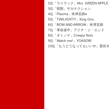
2位「ライラック」Mrs. GREEN APPLE
3位「怪獣」サカナクション
4位「Plazma」米津玄師e
5位「TWILIGHT!!!」King Gnu
6位「BOW AND ARROW」米津玄師
7位「革命道中」アイナ・ジ・エンド
8位「オトノケ」Creepy Nuts
9位「Watch me!」YOASOBI
10位「もうどうなってもいいや」星街