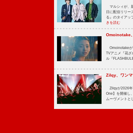
マルシィが、新
日に配信リリー
る』のタイアッ
きを読む
Omoinot
Omoinota
TVアニメ『花ざ
ル『FLASHBU
Zilqy、ワン
Zilqyが2026年
One】を開催し、
ムーヴメントと