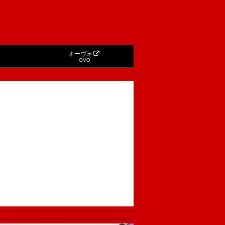
オーヴォ
OVO