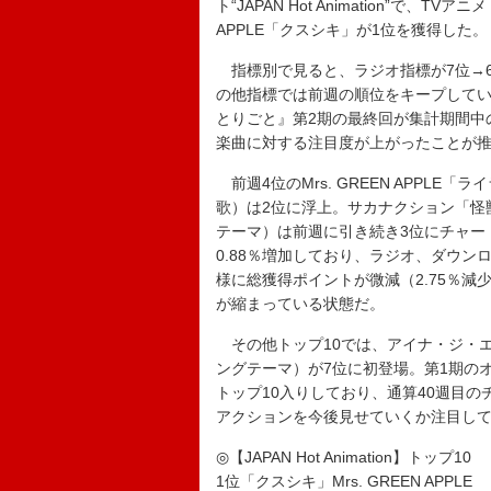
ト“JAPAN Hot Animation”で、
APPLE「クスシキ」が1位を獲得した。
指標別で見ると、ラジオ指標が7位→6
の他指標では前週の順位をキープしてい
とりごと』第2期の最終回が集計期間中
楽曲に対する注目度が上がったことが
前週4位のMrs. GREEN APPL
歌）は2位に浮上。サカナクション「怪
テーマ）は前週に引き続き3位にチャー
0.88％増加しており、ラジオ、ダウン
様に総獲得ポイントが微減（2.75％減
が縮まっている状態だ。
その他トップ10では、アイナ・ジ・エ
ングテーマ）が7位に初登場。第1期のオー
トップ10入りしており、通算40週目
アクションを今後見せていくか注目し
◎【JAPAN Hot Animation】トップ10
1位「クスシキ」Mrs. GREEN APPLE