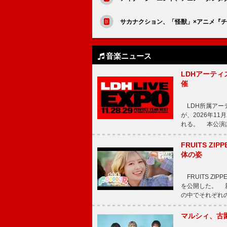
サカナクション、「怪獣」×アニメ『チ
音楽ニュース
LDHアーティス
催
LDH所属アーティス
が、2026年1
れる。 本公演は
FRUITS ZI
体の姿
FRUITS ZI
を公開した。 新曲
の中でそれぞれ
マルシィ、古