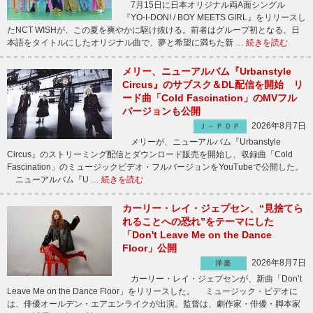
7月15日に日本オリジナル両A面シングル
『YO-I-DON! / BOY MEETS GIRL』をリリースし
たNCT WISHが、この夏を爽やかに駆け抜ける。前者はグループ初となる、日
本語をタイトルにしたオリジナル曲で、夢と希望に満ちた新 …
続きを読む
メリー、ニューアルバム『Urbanstyle
Circus』のサブスク＆DL配信を開始 リ
ード曲「Cold Fascination」のMVフル
バージョンも公開
2026年8月7日
Ｊ－ＰＯＰ
メリーが、ニューアルバム『Urbanstyle
Circus』のストリーミング配信とダウンロード販売を開始し、収録曲「Cold
Fascination」のミュージックビデオ・フルバージョンをYouTubeで公開した。
ニューアルバム『U …
続きを読む
カーリー・レイ・ジェプセン、“見捨てら
れることへの恐れ”をテーマにした
「Don't Leave Me on the Dance
Floor」公開
2026年8月7日
洋楽
カーリー・レイ・ジェプセンが、新曲「Don’t
Leave Me on the Dance Floor」をリリースした。 ミュージック・ビデオに
は、俳優オールデン・エアエンライクが出演。監督は、劇作家・俳優・脚本家