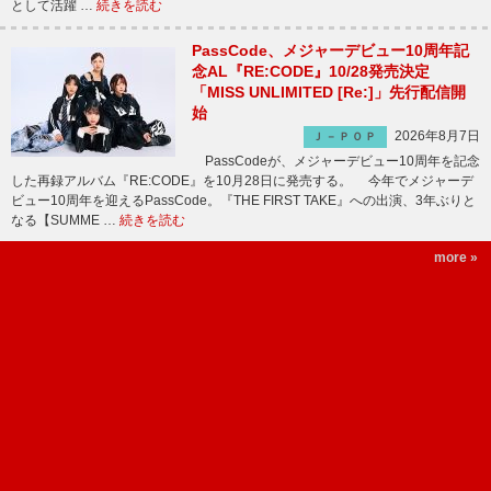
として活躍 …
続きを読む
PassCode、メジャーデビュー10周年記
念AL『RE:CODE』10/28発売決定
「MISS UNLIMITED [Re:]」先行配信開
始
2026年8月7日
Ｊ－ＰＯＰ
PassCodeが、メジャーデビュー10周年を記念
した再録アルバム『RE:CODE』を10月28日に発売する。 今年でメジャーデ
ビュー10周年を迎えるPassCode。『THE FIRST TAKE』への出演、3年ぶりと
なる【SUMME …
続きを読む
more »