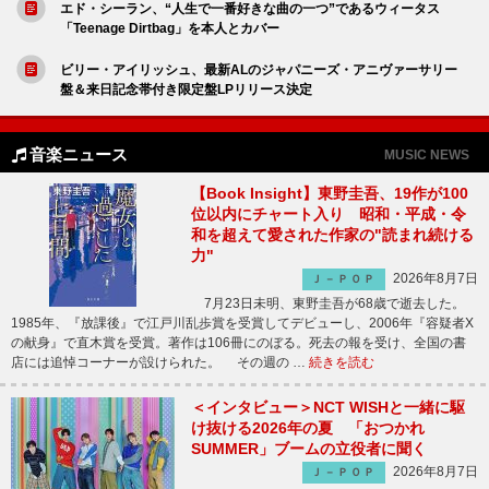
エド・シーラン、“人生で一番好きな曲の一つ”であるウィータス
「Teenage Dirtbag」を本人とカバー
ビリー・アイリッシュ、最新ALのジャパニーズ・アニヴァーサリー
盤＆来日記念帯付き限定盤LPリリース決定
音楽ニュース
MUSIC NEWS
【Book Insight】東野圭吾、19作が100
位以内にチャート入り 昭和・平成・令
和を超えて愛された作家の"読まれ続ける
力"
2026年8月7日
Ｊ－ＰＯＰ
7月23日未明、東野圭吾が68歳で逝去した。
1985年、『放課後』で江戸川乱歩賞を受賞してデビューし、2006年『容疑者X
の献身』で直木賞を受賞。著作は106冊にのぼる。死去の報を受け、全国の書
店には追悼コーナーが設けられた。 その週の …
続きを読む
＜インタビュー＞NCT WISHと一緒に駆
け抜ける2026年の夏 「おつかれ
SUMMER」ブームの立役者に聞く
2026年8月7日
Ｊ－ＰＯＰ