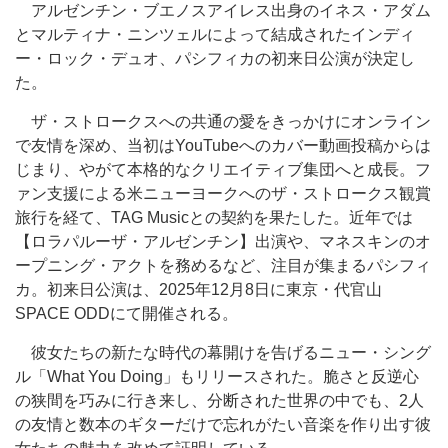
アルゼンチン・ブエノスアイレス出身のイネス・アダム
とマルティナ・ニンツェルによって結成されたインディ
ー・ロック・デュオ、パシフィカの初来日公演が決定し
た。
ザ・ストロークスへの共通の愛をきっかけにオンライン
で友情を深め、当初はYouTubeへのカバー動画投稿からは
じまり、やがて本格的なクリエイティブ集団へと成長。フ
ァン支援による米ニューヨークへのザ・ストロークス観賞
旅行を経て、TAG Musicとの契約を果たした。近年では
【ロラパルーザ・アルゼンチン】出演や、マネスキンのオ
ープニング・アクトを務めるなど、注目が集まるパシフィ
カ。初来日公演は、2025年12月8日に東京・代官山
SPACE ODDにて開催される。
彼女たちの新たな時代の幕開けを告げるニュー・シング
ル「What You Doing」もリリースされた。脆さと反逆心
の狭間を巧みに行き来し、分断された世界の中でも、2人
の友情と数本のギターだけで忘れがたい音楽を作り出す彼