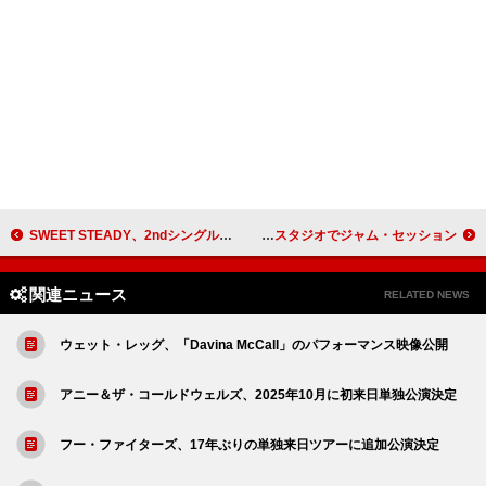
SWEET STEADY、2ndシングル『YAKIMOCHI/ぐっじょぶ！』ジャケ写＆収録内容公開
ジャスティン・ビーバー、息子ジャックが見守る中スタジオでジャム・セッション
関連ニュース
RELATED NEWS
ウェット・レッグ、「Davina McCall」のパフォーマンス映像公開
アニー＆ザ・コールドウェルズ、2025年10月に初来日単独公演決定
フー・ファイターズ、17年ぶりの単独来日ツアーに追加公演決定