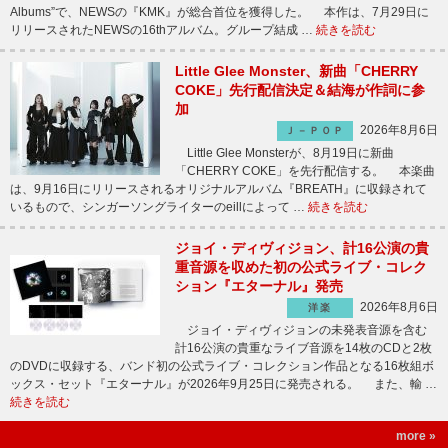
Albums”で、NEWSの『KMK』が総合首位を獲得した。 本作は、7月29日に
リリースされたNEWSの16thアルバム。グループ結成 …
続きを読む
Little Glee Monster、新曲「CHERRY
COKE」先行配信決定＆結海が作詞に参
加
2026年8月6日
Ｊ－ＰＯＰ
Little Glee Monsterが、8月19日に新曲
「CHERRY COKE」を先行配信する。 本楽曲
は、9月16日にリリースされるオリジナルアルバム『BREATH』に収録されて
いるもので、シンガーソングライターのeillによって …
続きを読む
ジョイ・ディヴィジョン、計16公演の貴
重音源を収めた初の公式ライブ・コレク
ション『エターナル』発売
2026年8月6日
洋楽
ジョイ・ディヴィジョンの未発表音源を含む
計16公演の貴重なライブ音源を14枚のCDと2枚
のDVDに収録する、バンド初の公式ライブ・コレクション作品となる16枚組ボ
ックス・セット『エターナル』が2026年9月25日に発売される。 また、輸 …
続きを読む
more »