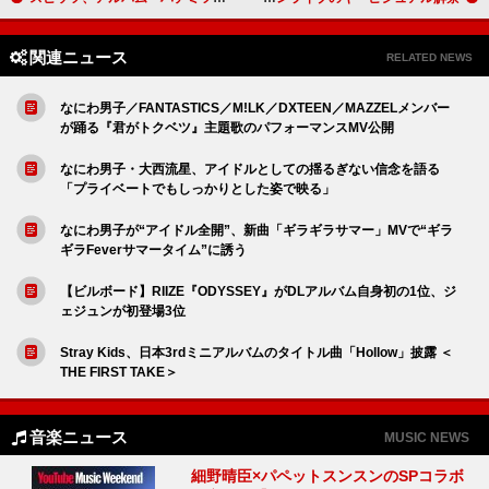
関連ニュース
RELATED NEWS
なにわ男子／FANTASTICS／M!LK／DXTEEN／MAZZELメンバー
が踊る『君がトクベツ』主題歌のパフォーマンスMV公開
なにわ男子・大西流星、アイドルとしての揺るぎない信念を語る
「プライベートでもしっかりとした姿で映る」
なにわ男子が“アイドル全開”、新曲「ギラギラサマー」MVで“ギラ
ギラFeverサマータイム”に誘う
【ビルボード】RIIZE『ODYSSEY』がDLアルバム自身初の1位、ジ
ェジュンが初登場3位
Stray Kids、日本3rdミニアルバムのタイトル曲「Hollow」披露 ＜
THE FIRST TAKE＞
音楽ニュース
MUSIC NEWS
細野晴臣×パペットスンスンのSPコラボ