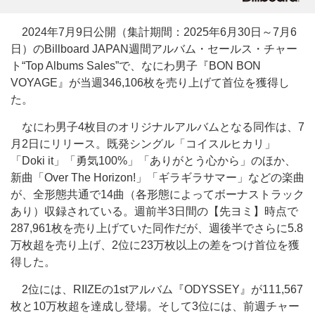
2024年7月9日公開（集計期間：2025年6月30日～7月6
日）のBillboard JAPAN週間アルバム・セールス・チャー
ト“Top Albums Sales”で、なにわ男子『BON BON
VOYAGE』が当週346,106枚を売り上げて首位を獲得し
た。
なにわ男子4枚目のオリジナルアルバムとなる同作は、7
月2日にリリース。既発シングル「コイスルヒカリ」
「Doki it」「勇気100%」「ありがとう心から」のほか、
新曲「Over The Horizon!」「ギラギラサマー」などの楽曲
が、全形態共通で14曲（各形態によってボーナストラック
あり）収録されている。週前半3日間の【先ヨミ】時点で
287,961枚を売り上げていた同作だが、週後半でさらに5.8
万枚超を売り上げ、2位に23万枚以上の差をつけ首位を獲
得した。
2位には、RIIZEの1stアルバム『ODYSSEY』が111,567
枚と10万枚超を達成し登場。そして3位には、前週チャー