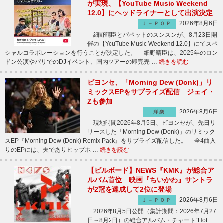
が実現、【YouTube Music Weekend
12.0】にヘッドライナーとして出演決定
2026年8月6日
Ｊ－ＰＯＰ
細野晴臣とパペットのスンスンが、8月23日開
催の【YouTube Music Weekend 12.0】にてスペ
シャルコラボレーションを行うことが決定した。 細野晴臣は、2025年のロン
ドン公演やパリでのDJイベント、国内ツアーの即完売 …
続きを読む
ビヨンセ、「Morning Dew (Donk)」リ
ミックスEPをサプライズ配信 ジェイ・
Zも参加
2026年8月6日
洋楽
現地時間2026年8月5日、ビヨンセが、先日リ
リースした「Morning Dew (Donk)」のリミック
スEP『Morning Dew (Donk) Remix Pack』をサプライズ配信した。 全4曲入
りのEPには、夫でありヒップホ …
続きを読む
【ビルボード】NEWS『KMK』が総合ア
ルバム首位 映画『ちいかわ』サントラ
が2冠を達成して2位に登場
2026年8月6日
Ｊ－ＰＯＰ
2026年8月5日公開（集計期間：2026年7月27
日～8月2日）の総合アルバム・チャート“Hot