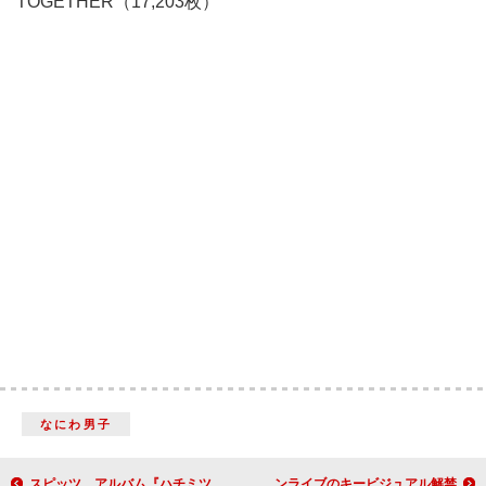
TOGETHER（17,203枚）
なにわ男子
スピッツ、アルバム『ハチミツ』30周年記念盤の発売が決定
OWVの力強さ×OCTPATHの華麗さを表現、連動型2DAYSワンマンライブのキービジュアル解禁