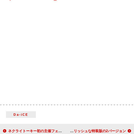
Da-iCE
ネクライトーキー初の主催フェス【オーキートーキーフェスティバル2025】開催
Mrs. GREEN APPLE『anan』初表紙、チャーミングな通常版＆スタイリッシュな特装版の2バージョン