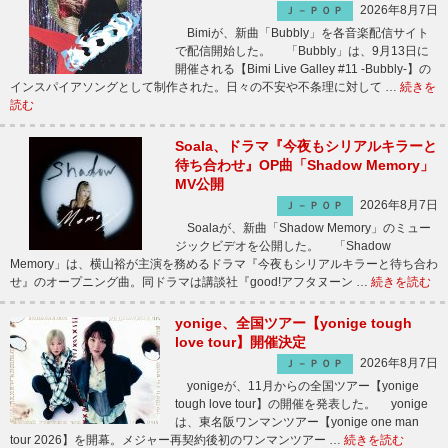
2026年8月7日
Ｊ－ＰＯＰ
Bimiが、新曲「Bubbly」を各音楽配信サイト
で配信開始した。 「Bubbly」は、9月13日に
開催される【Bimi Live Galley #11 -Bubbly-】の
インスパイアソングとして制作された。日々の不安や不条理に対して …
続きを
読む
Soala、ドラマ『今夜もシリアルキラーと
待ち合わせ』OP曲「Shadow Memory」
MV公開
2026年8月7日
Ｊ－ＰＯＰ
Soalaが、新曲「Shadow Memory」のミュー
ジックビデオを公開した。 「Shadow
Memory」は、横山裕が主演を務めるドラマ『今夜もシリアルキラーと待ち合わ
せ』のオープニング曲。同ドラマは講談社『good!アフタヌーン …
続きを読む
yonige、全国ツアー【yonige tough
love tour】開催決定
2026年8月7日
Ｊ－ＰＯＰ
yonigeが、11月からの全国ツアー【yonige
tough love tour】の開催を発表した。 yonige
は、東名阪ワンマンツアー【yonige one man
tour 2026】を開幕。メジャー再契約後初のワンマンツアー …
続きを読む