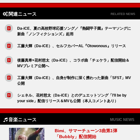
関連ニュース
RELATED NEWS
Da-iCE、夏の高校野球応援ソング／『熱闘甲子園』テーマソングに
新曲「ノンフィクションズ」起用
工藤大輝（Da-iCE）、セルフカバーAL『Otowonous』リリース
後藤真希×花村想太（Da-iCE）、コラボ曲「チェケラ」配信開始＆
MVプレミア公開へ
工藤大輝（Da-iCE）、自身が制作に深く携わった新曲「SFST」MV
公開
シェネル、花村想太（Da-iCE）とのデュエットソング「I’ll be by
your side」配信リリース＆MVも公開（本人コメントあり）
音楽ニュース
MUSIC NEWS
Bimi、サマーチューン3曲第1弾
「Bubbly」配信開始