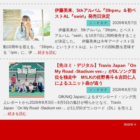
伊藤美来、5thアルバム『39rpm』＆初ベ
ストAL『swirl』発売日決定
2026年8月7日
Ｊ－ＰＯＰ
伊藤美来が、5thアルバム『39rpm』とベスト
アルバム『swirl』を10月7日に同時発売すること
が決定した。 伊藤美来は今年アーティスト活
動10周年を迎える。『39rpm』というタイトルは、レコードの回転数を意味す
る「rpm」に、伊 …
続きを読む
【先ヨミ・デジタル】Travis Japan「On
My Road -Stadium ver.-」がDLソング首
位を独走中 M!LKの佐野勇斗＆吉田仁人
によるユニット曲が追う
2026年8月7日
Ｊ－ＰＯＰ
GfK/NIQ Japanによるダウンロード・ソング売
上レポートから2026年8月3日～8月5日の集計が明らかとなり、Travis
Japan「On My Road -Stadium ver.-」が11,550ダウンロード（DL）を売り上
…
続きを読む
more »