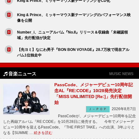
King & Prince、ミッキーマウス新テーマソングをCD化
King & Prince、ミッキーマウス新テーマソングのパフォーマンス映
像を公開
Number_i、ニューアルバム『No.II』リリース＆収録曲「未確認領
域」先行配信が決定
【先ヨミ】なにわ男子『BON BON VOYAGE』28.7万枚で現在アル
バム1位独走中
音楽ニュース
MUSIC NEWS
PassCode、メジャーデビュー10周年記
念AL『RE:CODE』10/28発売決定
「MISS UNLIMITED [Re:]」先行配信開
始
2026年8月7日
Ｊ－ＰＯＰ
PassCodeが、メジャーデビュー10周年を記念
した再録アルバム『RE:CODE』を10月28日に発売する。 今年でメジャーデ
ビュー10周年を迎えるPassCode。『THE FIRST TAKE』への出演、3年ぶりと
なる【SUMME …
続きを読む