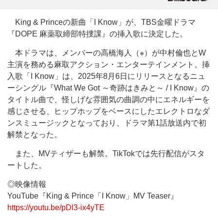
King & Princeの新曲「I Know」が、TBS金曜ドラマ
『DOPE 麻薬取締部特捜課』の挿入歌に決定した。
本ドラマは、メンバーの高橋海人（※）が中村倫也とW
主演を務める麻取アクション・エンターテインメント。挿
入歌「I Know」は、2025年8月6日にリリースとなるニュ
ーシングル『What We Got ～奇跡はきみと～ / I Know』の
タイトル曲で、怪しげな雰囲気の曲調の中にエネルギーを
感じさせる、ヒップホップをベースにしたエレクトロなダ
ンスミュージックとなっており、ドラマ第1話放送内で初
解禁となった。
また、MVティザーも解禁。TikTokでは先行配信がスタ
ートした。
◎映像情報
YouTube『King & Prince「I Know」MV Teaser』
https://youtu.be/pDl3-ix4yTE