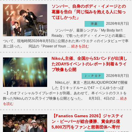
ソンバー、自身のボディ・イメージとの
葛藤を告白「同じ悩みを抱える人に知っ
てほしかった」
2026年8月7日
洋楽
ソンバーが、最新シングル「My Body Isn’t
Ready」で歌ったボディ・イメージとの葛藤に
ついて、現地時間2026年8月5日に公開された米バラエティのインタビューで率
直に語った。 同誌の『Power of Youn …
続きを読む
Nikoん主催、全国から53バンドが出演し
た2DAYSイベントのレポート到着＆ライ
ブ映像も公開
2026年8月7日
Ｊ－ＰＯＰ
Nikoんが、東京・恵比寿LIQUIDROOMで開催
した【リキッドルームで47 ～ぐんゆうかっぽ
～】のオフィシャルライブレポートが到着。あわせて、本イベントのラストを
飾ったNikoんのフル尺ライブ映像も公開となった。 8月3日、4日の2 …
続き
を読む
【Fanatics Games 2026】ジャスティ
ン・ビーバーが総合優勝、賞金約1億
5,800万円をファンと慈善団体へ寄付