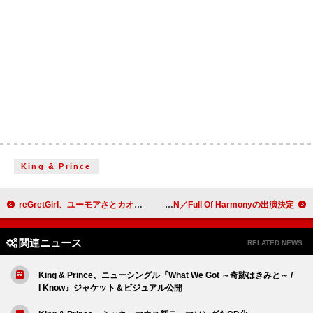
King & Prince
reGretGirl、ユーモアさとカオスさが溢れる「知らんけど」MV公開
木梨憲武、自身3度目となるオーケストラライブ【木梨クラシック】にAK-69／Bro.KORN／Full Of Harmonyの出演決定
関連ニュース
RELATED NEWS
King & Prince、ニューシングル『What We Got ～奇跡はきみと～ /
I Know』ジャケット＆ビジュアル公開