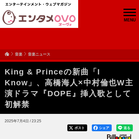
MENU
音楽
音楽ニュース
King & Princeの新曲「I
Know」、高橋海人×中村倫也W主
演ドラマ『DOPE』挿入歌として
初解禁
2025年7月4日 / 23:25
ポスト
シェア
送る