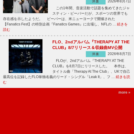
2026年8月7日
洋楽
この1年間、音楽活動で話題を集めてきたジャ
スティン・ビーバーだが、スポーツの世界でも
存在感を示したようだ。 ビーバーは、米ニューヨークで開催された
【Fanatics Fest】の特別企画『Fanatics Games』に出場し、NFLの …
続きを
読む
FLO、2ndアルバム『THERAPY AT THE
CLUB』8/7リリース＆収録曲MV公開
2026年8月7日
洋楽
FLOが、2ndアルバム『THERAPY AT THE
CLUB』を8月7日にリリースした。 本作は、
タイトル曲「Therapy At The Club」、UKで自己
最高位を記録したFLO単独名義のリード・シングル「Leak It」、フ …
続きを読
む
more »