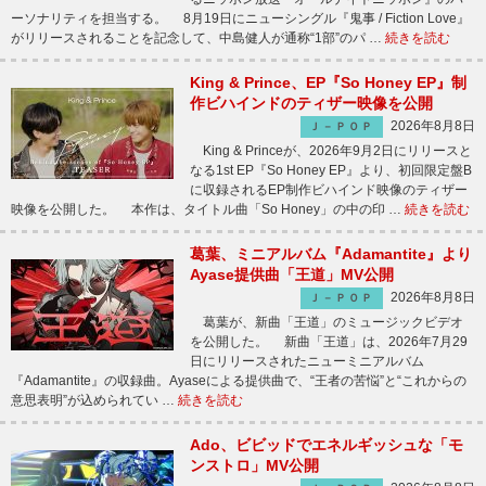
ーソナリティを担当する。 8月19日にニューシングル『鬼事 / Fiction Love』
がリリースされることを記念して、中島健人が通称“1部”のパ …
続きを読む
King & Prince、EP『So Honey EP』制
作ビハインドのティザー映像を公開
2026年8月8日
Ｊ－ＰＯＰ
King & Princeが、2026年9月2日にリリースと
なる1st EP『So Honey EP』より、初回限定盤B
に収録されるEP制作ビハインド映像のティザー
映像を公開した。 本作は、タイトル曲「So Honey」の中の印 …
続きを読む
葛葉、ミニアルバム『Adamantite』より
Ayase提供曲「王道」MV公開
2026年8月8日
Ｊ－ＰＯＰ
葛葉が、新曲「王道」のミュージックビデオ
を公開した。 新曲「王道」は、2026年7月29
日にリリースされたニューミニアルバム
『Adamantite』の収録曲。Ayaseによる提供曲で、“王者の苦悩”と“これからの
意思表明”が込められてい …
続きを読む
Ado、ビビッドでエネルギッシュな「モ
ンストロ」MV公開