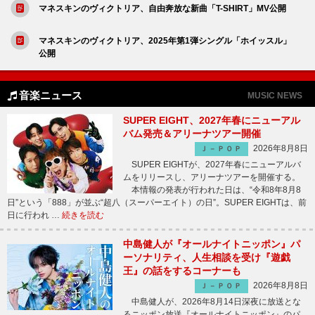
マネスキンのヴィクトリア、自由奔放な新曲「T-SHIRT」MV公開
マネスキンのヴィクトリア、2025年第1弾シングル「ホイッスル」
公開
音楽ニュース
MUSIC NEWS
SUPER EIGHT、2027年春にニューアル
バム発売＆アリーナツアー開催
2026年8月8日
Ｊ－ＰＯＰ
SUPER EIGHTが、2027年春にニューアルバ
ムをリリースし、アリーナツアーを開催する。
本情報の発表が行われた日は、“令和8年8月8
日”という「888」が並ぶ“超八（スーパーエイト）の日”。SUPER EIGHTは、前
日に行われ …
続きを読む
中島健人が『オールナイトニッポン』パ
ーソナリティ、人生相談を受け『遊戯
王』の話をするコーナーも
2026年8月8日
Ｊ－ＰＯＰ
中島健人が、2026年8月14日深夜に放送とな
るニッポン放送『オールナイトニッポン』のパ