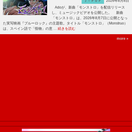
2026年8月8日
Ｊ－ＰＯＰ
Adoが、新曲「モンストロ」を配信リリース
し、ミュージックビデオを公開した。 新曲
「モンストロ」は、2026年8月7日に公開となっ
た実写映画『ブルーロック』の主題歌。タイトル「モンストロ」（Monstruo）
は、スペイン語で「怪物」の意 …
続きを読む
more »